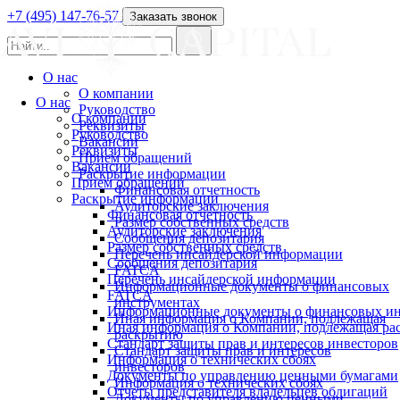
+7 (495) 147-76-57
Заказать звонок
О нас
О компании
О нас
Руководство
О компании
Реквизиты
Руководство
Вакансии
Реквизиты
Прием обращений
Вакансии
Раскрытие информации
Прием обращений
Финансовая отчетность
Раскрытие информации
Аудиторские заключения
Финансовая отчетность
Размер собственных средств
Аудиторские заключения
Сообщения депозитария
Размер собственных средств
Перечень инсайдерской информации
Сообщения депозитария
FATCA
Перечень инсайдерской информации
Информационные документы о финансовых
FATCA
инструментах
Информационные документы о финансовых ин
Иная информация о Компании, подлежащая
Иная информация о Компании, подлежащая р
раскрытию
Стандарт защиты прав и интересов инвесторов
Стандарт защиты прав и интересов
Информация о технических сбоях
инвесторов
Документы по управлению ценными бумагами
Информация о технических сбоях
Отчеты представителя владельцев облигаций
Документы по управлению ценными