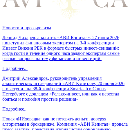
Новости и пресс-релизы
Леонид Чихарев, аналитик «АВИ Кэпитал», 27 июня 2026
г.выступил финансовым экспертом на 3-й конференции
Инвест Викенд РБК в формате быстрых инвест-свиданий:
когда гости в течение одного часа задают экспертам самые
разные вопросы на тему финансов и инвестиций.
Подробнее...
Дмитрий Александров, руководитель управления
аналитических исследований «АВИ Кэпитал», 20 июня 2026
г. выступил на 38-й конференции Smart-lab в Санкт-
Петербурге с докладом «Релакс-инвест, или как я перестал
бояться и полюбил простые решения»
Подробнее...
Новая лИИхорадка: как не потерять деньги, доверяя
алгоритмам в брокеридже. Компания «АВИ Кэпитал» провела
пресс-завтрак, представив журналистам обновленную