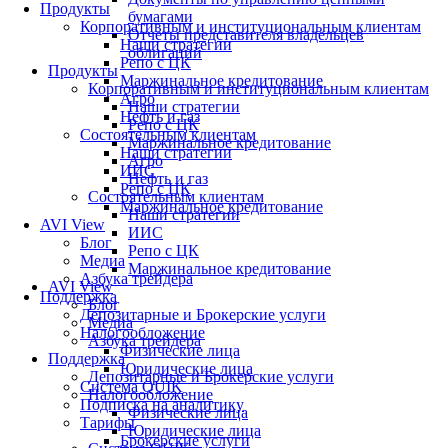
Продукты
бумагами
Корпоративным и институциональным клиентам
Отчеты представителя владельцев
Наши стратегии
облигаций
Репо с ЦК
Продукты
Маржинальное кредитование
Корпоративным и институциональным клиентам
Агро
Наши стратегии
Нефть и газ
Репо с ЦК
Состоятельным клиентам
Маржинальное кредитование
Наши стратегии
Агро
ИИС
Нефть и газ
Репо с ЦК
Состоятельным клиентам
Маржинальное кредитование
Наши стратегии
AVI View
ИИС
Блог
Репо с ЦК
Медиа
Маржинальное кредитование
Азбука трейдера
AVI View
Поддержка
Блог
Депозитарные и Брокерские услуги
Медиа
Налогообложение
Азбука трейдера
Физические лица
Поддержка
Юридические лица
Депозитарные и Брокерские услуги
Система QUIK
Налогообложение
Подписка на аналитику
Физические лица
Тарифы
Юридические лица
Брокерские услуги