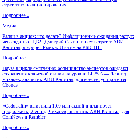
стратегию позиционирования
Подробнее...
Медиа
Ралли в акциях: что делать? Инфляционные ожидания растут:
чего ждать от ЦБ? | Дмитрий Сачин, инвест стратег АВИ
Кэпитал, в эфире «Рынки. Итоги» на РБК ТВ
Подробнее...
Пауза в цикле смягчения: большинство экспертов ожидают
сохранения ключевой ставки на уровне 14,25% — Леонид
Чихарев, аналитик АВИ Кэпитал, для консенсус-прогноза
Cbonds
Подробнее...
«Софтлайн» выкупила 19,9 млн акций и планирует
продолжить | Леонид Чихарев, аналитик АВИ Кэпитал, для
ComNews и Rambler
Подробнее...