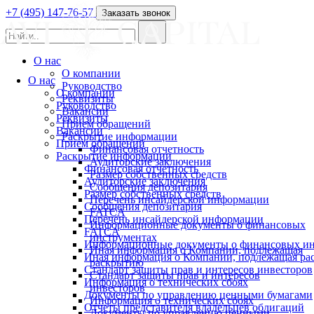
+7 (495) 147-76-57
Заказать звонок
О нас
О компании
О нас
Руководство
О компании
Реквизиты
Руководство
Вакансии
Реквизиты
Прием обращений
Вакансии
Раскрытие информации
Прием обращений
Финансовая отчетность
Раскрытие информации
Аудиторские заключения
Финансовая отчетность
Размер собственных средств
Аудиторские заключения
Сообщения депозитария
Размер собственных средств
Перечень инсайдерской информации
Сообщения депозитария
FATCA
Перечень инсайдерской информации
Информационные документы о финансовых
FATCA
инструментах
Информационные документы о финансовых ин
Иная информация о Компании, подлежащая
Иная информация о Компании, подлежащая р
раскрытию
Стандарт защиты прав и интересов инвесторов
Стандарт защиты прав и интересов
Информация о технических сбоях
инвесторов
Документы по управлению ценными бумагами
Информация о технических сбоях
Отчеты представителя владельцев облигаций
Документы по управлению ценными