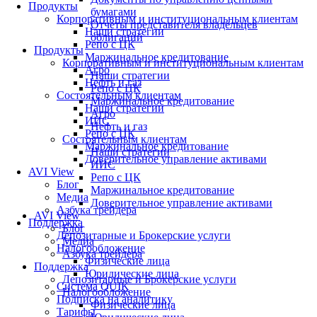
Продукты
бумагами
Корпоративным и институциональным клиентам
Отчеты представителя владельцев
Наши стратегии
облигаций
Репо с ЦК
Продукты
Маржинальное кредитование
Корпоративным и институциональным клиентам
Агро
Наши стратегии
Нефть и газ
Репо с ЦК
Состоятельным клиентам
Маржинальное кредитование
Наши стратегии
Агро
ИИС
Нефть и газ
Репо с ЦК
Состоятельным клиентам
Маржинальное кредитование
Наши стратегии
Доверительное управление активами
ИИС
AVI View
Репо с ЦК
Блог
Маржинальное кредитование
Медиа
Доверительное управление активами
Азбука трейдера
AVI View
Поддержка
Блог
Депозитарные и Брокерские услуги
Медиа
Налогообложение
Азбука трейдера
Физические лица
Поддержка
Юридические лица
Депозитарные и Брокерские услуги
Система QUIK
Налогообложение
Подписка на аналитику
Физические лица
Тарифы