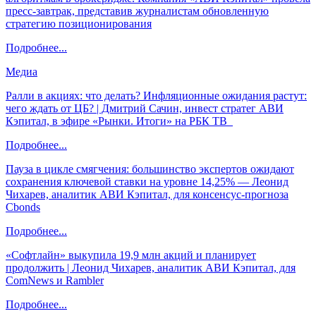
пресс-завтрак, представив журналистам обновленную
стратегию позиционирования
Подробнее...
Медиа
Ралли в акциях: что делать? Инфляционные ожидания растут:
чего ждать от ЦБ? | Дмитрий Сачин, инвест стратег АВИ
Кэпитал, в эфире «Рынки. Итоги» на РБК ТВ
Подробнее...
Пауза в цикле смягчения: большинство экспертов ожидают
сохранения ключевой ставки на уровне 14,25% — Леонид
Чихарев, аналитик АВИ Кэпитал, для консенсус-прогноза
Cbonds
Подробнее...
«Софтлайн» выкупила 19,9 млн акций и планирует
продолжить | Леонид Чихарев, аналитик АВИ Кэпитал, для
ComNews и Rambler
Подробнее...