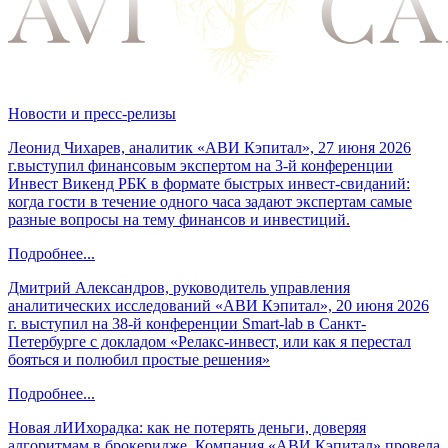
Новости и пресс-релизы
Леонид Чихарев, аналитик «АВИ Кэпитал», 27 июня 2026
г.выступил финансовым экспертом на 3-й конференции
Инвест Викенд РБК в формате быстрых инвест-свиданий:
когда гости в течение одного часа задают экспертам самые
разные вопросы на тему финансов и инвестиций.
Подробнее...
Дмитрий Александров, руководитель управления
аналитических исследований «АВИ Кэпитал», 20 июня 2026
г. выступил на 38-й конференции Smart-lab в Санкт-
Петербурге с докладом «Релакс-инвест, или как я перестал
бояться и полюбил простые решения»
Подробнее...
Новая лИИхорадка: как не потерять деньги, доверяя
алгоритмам в брокеридже. Компания «АВИ Кэпитал» провела