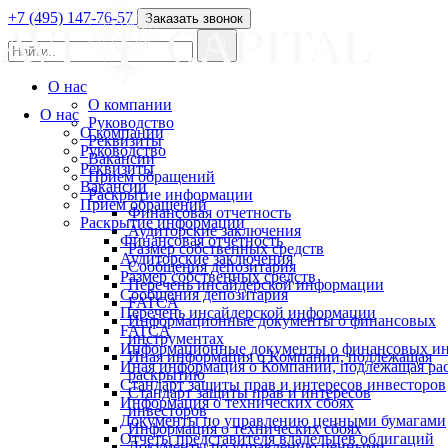
+7 (495) 147-76-57
Заказать звонок
О нас
О компании
О нас
Руководство
О компании
Реквизиты
Руководство
Вакансии
Реквизиты
Прием обращений
Вакансии
Раскрытие информации
Прием обращений
Финансовая отчетность
Раскрытие информации
Аудиторские заключения
Финансовая отчетность
Размер собственных средств
Аудиторские заключения
Сообщения депозитария
Размер собственных средств
Перечень инсайдерской информации
Сообщения депозитария
FATCA
Перечень инсайдерской информации
Информационные документы о финансовых
FATCA
инструментах
Информационные документы о финансовых ин
Иная информация о Компании, подлежащая
Иная информация о Компании, подлежащая р
раскрытию
Стандарт защиты прав и интересов инвесторов
Стандарт защиты прав и интересов
Информация о технических сбоях
инвесторов
Документы по управлению ценными бумагами
Информация о технических сбоях
Отчеты представителя владельцев облигаций
Документы по управлению ценными