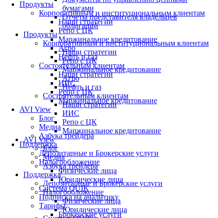
Продукты
бумагами
Корпоративным и институциональным клиентам
Отчеты представителя владельцев
Наши стратегии
облигаций
Репо с ЦК
Продукты
Маржинальное кредитование
Корпоративным и институциональным клиентам
Агро
Наши стратегии
Нефть и газ
Репо с ЦК
Состоятельным клиентам
Маржинальное кредитование
Наши стратегии
Агро
ИИС
Нефть и газ
Репо с ЦК
Состоятельным клиентам
Маржинальное кредитование
Наши стратегии
AVI View
ИИС
Блог
Репо с ЦК
Медиа
Маржинальное кредитование
Азбука трейдера
AVI View
Поддержка
Блог
Депозитарные и Брокерские услуги
Медиа
Налогообложение
Азбука трейдера
Физические лица
Поддержка
Юридические лица
Депозитарные и Брокерские услуги
Система QUIK
Налогообложение
Подписка на аналитику
Физические лица
Тарифы
Юридические лица
Брокерские услуги