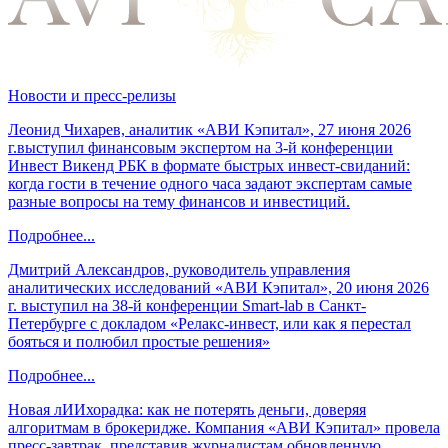
Новости и пресс-релизы
Леонид Чихарев, аналитик «АВИ Кэпитал», 27 июня 2026
г.выступил финансовым экспертом на 3-й конференции
Инвест Викенд РБК в формате быстрых инвест-свиданий:
когда гости в течение одного часа задают экспертам самые
разные вопросы на тему финансов и инвестиций.
Подробнее...
Дмитрий Александров, руководитель управления
аналитических исследований «АВИ Кэпитал», 20 июня 2026
г. выступил на 38-й конференции Smart-lab в Санкт-
Петербурге с докладом «Релакс-инвест, или как я перестал
бояться и полюбил простые решения»
Подробнее...
Новая лИИхорадка: как не потерять деньги, доверяя
алгоритмам в брокеридже. Компания «АВИ Кэпитал» провела
пресс-завтрак, представив журналистам обновленную