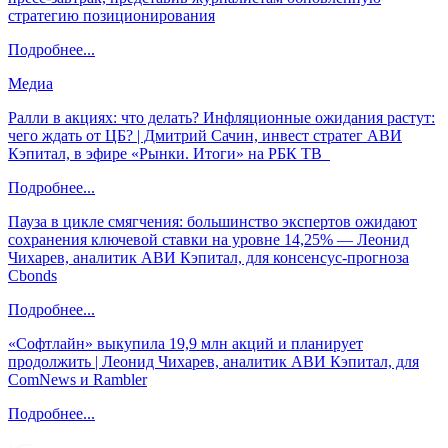
стратегию позиционирования
Подробнее...
Медиа
Ралли в акциях: что делать? Инфляционные ожидания растут:
чего ждать от ЦБ? | Дмитрий Сачин, инвест стратег АВИ
Кэпитал, в эфире «Рынки. Итоги» на РБК ТВ
Подробнее...
Пауза в цикле смягчения: большинство экспертов ожидают
сохранения ключевой ставки на уровне 14,25% — Леонид
Чихарев, аналитик АВИ Кэпитал, для консенсус-прогноза
Cbonds
Подробнее...
«Софтлайн» выкупила 19,9 млн акций и планирует
продолжить | Леонид Чихарев, аналитик АВИ Кэпитал, для
ComNews и Rambler
Подробнее...