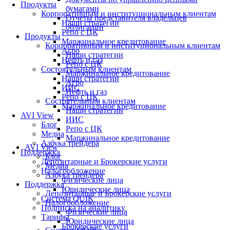
Продукты
бумагами
Корпоративным и институциональным клиентам
Отчеты представителя владельцев
Наши стратегии
облигаций
Репо с ЦК
Продукты
Маржинальное кредитование
Корпоративным и институциональным клиентам
Агро
Наши стратегии
Нефть и газ
Репо с ЦК
Состоятельным клиентам
Маржинальное кредитование
Наши стратегии
Агро
ИИС
Нефть и газ
Репо с ЦК
Состоятельным клиентам
Маржинальное кредитование
Наши стратегии
AVI View
ИИС
Блог
Репо с ЦК
Медиа
Маржинальное кредитование
Азбука трейдера
AVI View
Поддержка
Блог
Депозитарные и Брокерские услуги
Медиа
Налогообложение
Азбука трейдера
Физические лица
Поддержка
Юридические лица
Депозитарные и Брокерские услуги
Система QUIK
Налогообложение
Подписка на аналитику
Физические лица
Тарифы
Юридические лица
Брокерские услуги