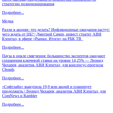
стратегию позиционирования
Подробнее...
Медиа
Ралли в акциях: что делать? Инфляционные ожидания растут:
чего ждать от ЦБ? | Дмитрий Сачин, инвест стратег АВИ
Кэпитал, в эфире «Рынки. Итоги» на РБК ТВ
Подробнее...
Пауза в цикле смягчения: большинство экспертов ожидают
сохранения ключевой ставки на уровне 14,25% — Леонид
Чихарев, аналитик АВИ Кэпитал, для консенсус-прогноза
Cbonds
Подробнее...
«Софтлайн» выкупила 19,9 млн акций и планирует
продолжить | Леонид Чихарев, аналитик АВИ Кэпитал, для
ComNews и Rambler
Подробнее...