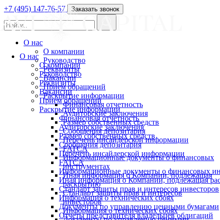
+7 (495) 147-76-57
Заказать звонок
О нас
О компании
О нас
Руководство
О компании
Реквизиты
Руководство
Вакансии
Реквизиты
Прием обращений
Вакансии
Раскрытие информации
Прием обращений
Финансовая отчетность
Раскрытие информации
Аудиторские заключения
Финансовая отчетность
Размер собственных средств
Аудиторские заключения
Сообщения депозитария
Размер собственных средств
Перечень инсайдерской информации
Сообщения депозитария
FATCA
Перечень инсайдерской информации
Информационные документы о финансовых
FATCA
инструментах
Информационные документы о финансовых ин
Иная информация о Компании, подлежащая
Иная информация о Компании, подлежащая р
раскрытию
Стандарт защиты прав и интересов инвесторов
Стандарт защиты прав и интересов
Информация о технических сбоях
инвесторов
Документы по управлению ценными бумагами
Информация о технических сбоях
Отчеты представителя владельцев облигаций
Документы по управлению ценными