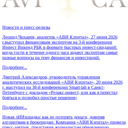
Новости и пресс-релизы
Леонид Чихарев, аналитик «АВИ Кэпитал», 27 июня 2026
г.выступил финансовым экспертом на 3-й конференции
Инвест Викенд РБК в формате быстрых инвест-свиданий:
когда гости в течение одного часа задают экспертам самые
разные вопросы на тему финансов и инвестиций.
Подробнее...
Дмитрий Александров, руководитель управления
аналитических исследований «АВИ Кэпитал», 20 июня 2026
г. выступил на 38-й конференции Smart-lab в Санкт-
Петербурге с докладом «Релакс-инвест, или как я перестал
бояться и полюбил простые решения»
Подробнее...
Новая лИИхорадка: как не потерять деньги, доверяя
алгоритмам в брокеридже. Компания «АВИ Кэпитал» провела
пресс-завтрак, представив журналистам обновленную