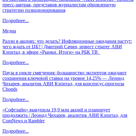
пресс-завтрак, представив журналистам обновленную
стратегию позиционирования
Подробнее...
Медиа
Ралли в акциях: что делать? Инфляционные ожидания растут:
чего ждать от ЦБ? | Дмитрий Сачин, инвест стратег АВИ
Кэпитал, в эфире «Рынки. Итоги» на РБК ТВ
Подробнее...
Пауза в цикле смягчения: большинство экспертов ожидают
сохранения ключевой ставки на уровне 14,25% — Леонид
Чихарев, аналитик АВИ Кэпитал, для консенсус-прогноза
Cbonds
Подробнее...
«Софтлайн» выкупила 19,9 млн акций и планирует
продолжить | Леонид Чихарев, аналитик АВИ Кэпитал, для
ComNews и Rambler
Подробнее...