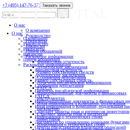
+7 (495) 147-76-57
Заказать звонок
О нас
О компании
О нас
Руководство
О компании
Реквизиты
Руководство
Вакансии
Реквизиты
Прием обращений
Вакансии
Раскрытие информации
Прием обращений
Финансовая отчетность
Раскрытие информации
Аудиторские заключения
Финансовая отчетность
Размер собственных средств
Аудиторские заключения
Сообщения депозитария
Размер собственных средств
Перечень инсайдерской информации
Сообщения депозитария
FATCA
Перечень инсайдерской информации
Информационные документы о финансовых
FATCA
инструментах
Информационные документы о финансовых ин
Иная информация о Компании, подлежащая
Иная информация о Компании, подлежащая р
раскрытию
Стандарт защиты прав и интересов инвесторов
Стандарт защиты прав и интересов
Информация о технических сбоях
инвесторов
Документы по управлению ценными бумагами
Информация о технических сбоях
Отчеты представителя владельцев облигаций
Документы по управлению ценными