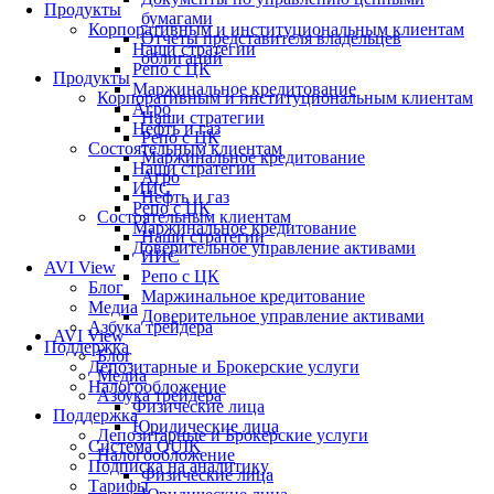
Продукты
бумагами
Корпоративным и институциональным клиентам
Отчеты представителя владельцев
Наши стратегии
облигаций
Репо с ЦК
Продукты
Маржинальное кредитование
Корпоративным и институциональным клиентам
Агро
Наши стратегии
Нефть и газ
Репо с ЦК
Состоятельным клиентам
Маржинальное кредитование
Наши стратегии
Агро
ИИС
Нефть и газ
Репо с ЦК
Состоятельным клиентам
Маржинальное кредитование
Наши стратегии
Доверительное управление активами
ИИС
AVI View
Репо с ЦК
Блог
Маржинальное кредитование
Медиа
Доверительное управление активами
Азбука трейдера
AVI View
Поддержка
Блог
Депозитарные и Брокерские услуги
Медиа
Налогообложение
Азбука трейдера
Физические лица
Поддержка
Юридические лица
Депозитарные и Брокерские услуги
Система QUIK
Налогообложение
Подписка на аналитику
Физические лица
Тарифы