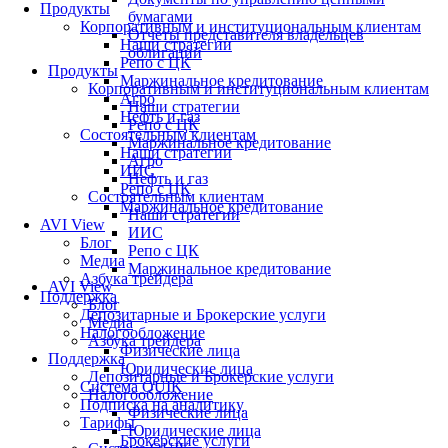
Продукты
бумагами
Корпоративным и институциональным клиентам
Отчеты представителя владельцев
Наши стратегии
облигаций
Репо с ЦК
Продукты
Маржинальное кредитование
Корпоративным и институциональным клиентам
Агро
Наши стратегии
Нефть и газ
Репо с ЦК
Состоятельным клиентам
Маржинальное кредитование
Наши стратегии
Агро
ИИС
Нефть и газ
Репо с ЦК
Состоятельным клиентам
Маржинальное кредитование
Наши стратегии
AVI View
ИИС
Блог
Репо с ЦК
Медиа
Маржинальное кредитование
Азбука трейдера
AVI View
Поддержка
Блог
Депозитарные и Брокерские услуги
Медиа
Налогообложение
Азбука трейдера
Физические лица
Поддержка
Юридические лица
Депозитарные и Брокерские услуги
Система QUIK
Налогообложение
Подписка на аналитику
Физические лица
Тарифы
Юридические лица
Брокерские услуги