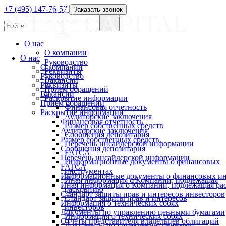
+7 (495) 147-76-57
Заказать звонок
О нас
О компании
О нас
Руководство
О компании
Реквизиты
Руководство
Вакансии
Реквизиты
Прием обращений
Вакансии
Раскрытие информации
Прием обращений
Финансовая отчетность
Раскрытие информации
Аудиторские заключения
Финансовая отчетность
Размер собственных средств
Аудиторские заключения
Сообщения депозитария
Размер собственных средств
Перечень инсайдерской информации
Сообщения депозитария
FATCA
Перечень инсайдерской информации
Информационные документы о финансовых
FATCA
инструментах
Информационные документы о финансовых ин
Иная информация о Компании, подлежащая
Иная информация о Компании, подлежащая р
раскрытию
Стандарт защиты прав и интересов инвесторов
Стандарт защиты прав и интересов
Информация о технических сбоях
инвесторов
Документы по управлению ценными бумагами
Информация о технических сбоях
Отчеты представителя владельцев облигаций
Документы по управлению ценными