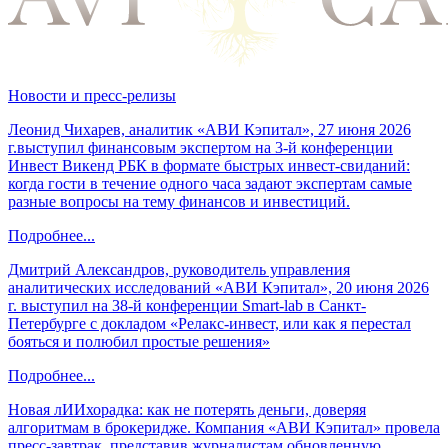
Новости и пресс-релизы
Леонид Чихарев, аналитик «АВИ Кэпитал», 27 июня 2026
г.выступил финансовым экспертом на 3-й конференции
Инвест Викенд РБК в формате быстрых инвест-свиданий:
когда гости в течение одного часа задают экспертам самые
разные вопросы на тему финансов и инвестиций.
Подробнее...
Дмитрий Александров, руководитель управления
аналитических исследований «АВИ Кэпитал», 20 июня 2026
г. выступил на 38-й конференции Smart-lab в Санкт-
Петербурге с докладом «Релакс-инвест, или как я перестал
бояться и полюбил простые решения»
Подробнее...
Новая лИИхорадка: как не потерять деньги, доверяя
алгоритмам в брокеридже. Компания «АВИ Кэпитал» провела
пресс-завтрак, представив журналистам обновленную