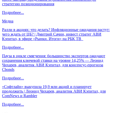
стратегию позиционирования
Подробнее...
Медиа
Ралли в акциях: что делать? Инфляционные ожидания растут:
чего ждать от ЦБ? | Дмитрий Сачин, инвест стратег АВИ
Кэпитал, в эфире «Рынки. Итоги» на РБК ТВ
Подробнее...
Пауза в цикле смягчения: большинство экспертов ожидают
сохранения ключевой ставки на уровне 14,25% — Леонид
Чихарев, аналитик АВИ Кэпитал, для консенсус-прогноза
Cbonds
Подробнее...
«Софтлайн» выкупила 19,9 млн акций и планирует
продолжить | Леонид Чихарев, аналитик АВИ Кэпитал, для
ComNews и Rambler
Подробнее...