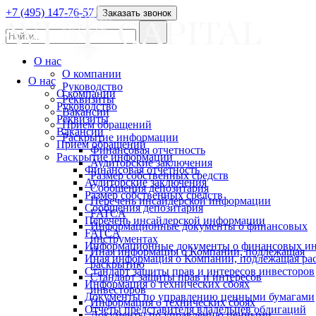
+7 (495) 147-76-57
Заказать звонок
О нас
О компании
О нас
Руководство
О компании
Реквизиты
Руководство
Вакансии
Реквизиты
Прием обращений
Вакансии
Раскрытие информации
Прием обращений
Финансовая отчетность
Раскрытие информации
Аудиторские заключения
Финансовая отчетность
Размер собственных средств
Аудиторские заключения
Сообщения депозитария
Размер собственных средств
Перечень инсайдерской информации
Сообщения депозитария
FATCA
Перечень инсайдерской информации
Информационные документы о финансовых
FATCA
инструментах
Информационные документы о финансовых ин
Иная информация о Компании, подлежащая
Иная информация о Компании, подлежащая р
раскрытию
Стандарт защиты прав и интересов инвесторов
Стандарт защиты прав и интересов
Информация о технических сбоях
инвесторов
Документы по управлению ценными бумагами
Информация о технических сбоях
Отчеты представителя владельцев облигаций
Документы по управлению ценными