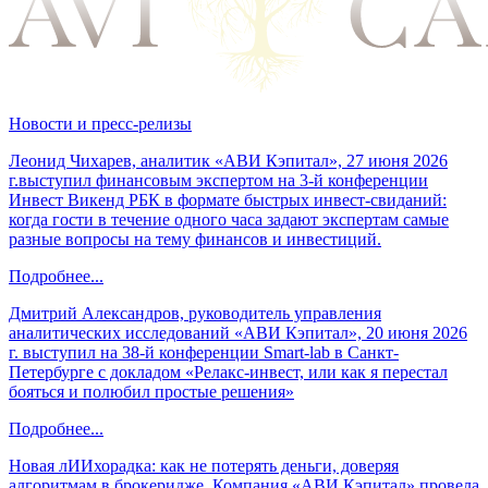
Новости и пресс-релизы
Леонид Чихарев, аналитик «АВИ Кэпитал», 27 июня 2026
г.выступил финансовым экспертом на 3-й конференции
Инвест Викенд РБК в формате быстрых инвест-свиданий:
когда гости в течение одного часа задают экспертам самые
разные вопросы на тему финансов и инвестиций.
Подробнее...
Дмитрий Александров, руководитель управления
аналитических исследований «АВИ Кэпитал», 20 июня 2026
г. выступил на 38-й конференции Smart-lab в Санкт-
Петербурге с докладом «Релакс-инвест, или как я перестал
бояться и полюбил простые решения»
Подробнее...
Новая лИИхорадка: как не потерять деньги, доверяя
алгоритмам в брокеридже. Компания «АВИ Кэпитал» провела