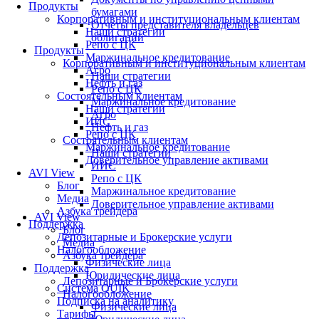
Продукты
бумагами
Корпоративным и институциональным клиентам
Отчеты представителя владельцев
Наши стратегии
облигаций
Репо с ЦК
Продукты
Маржинальное кредитование
Корпоративным и институциональным клиентам
Агро
Наши стратегии
Нефть и газ
Репо с ЦК
Состоятельным клиентам
Маржинальное кредитование
Наши стратегии
Агро
ИИС
Нефть и газ
Репо с ЦК
Состоятельным клиентам
Маржинальное кредитование
Наши стратегии
Доверительное управление активами
ИИС
AVI View
Репо с ЦК
Блог
Маржинальное кредитование
Медиа
Доверительное управление активами
Азбука трейдера
AVI View
Поддержка
Блог
Депозитарные и Брокерские услуги
Медиа
Налогообложение
Азбука трейдера
Физические лица
Поддержка
Юридические лица
Депозитарные и Брокерские услуги
Система QUIK
Налогообложение
Подписка на аналитику
Физические лица
Тарифы