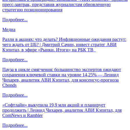
пресс-завтрак, представив журналистам обновленную
стратегию позиционирования
Подробнее...
Медиа
Ралли в акциях: что делать? Инфляционные ожидания растут:
чего ждать от ЦБ? | Дмитрий Сачин, инвест стратег АВИ
Кэпитал, в эфире «Рынки. Итоги» на РБК ТВ
Подробнее...
Пауза в цикле смягчения: большинство экспертов ожидают
сохранения ключевой ставки на уровне 14,25% — Леонид
Чихарев, аналитик АВИ Кэпитал, для консенсус-прогноза
Cbonds
Подробнее...
«Софтлайн» выкупила 19,9 млн акций и планирует
продолжить | Леонид Чихарев, аналитик АВИ Кэпитал, для
ComNews и Rambler
Подробнее...