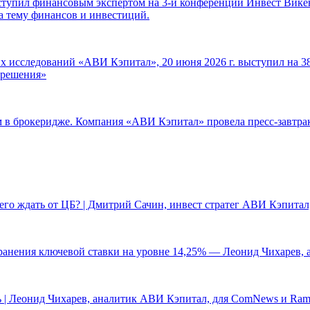
ступил финансовым экспертом на 3-й конференции Инвест Викен
а тему финансов и инвестиций.
 исследований «АВИ Кэпитал», 20 июня 2026 г. выступил на 38
е решения»
ам в брокеридже. Компания «АВИ Кэпитал» провела пресс-завтр
чего ждать от ЦБ? | Дмитрий Сачин, инвест стратег АВИ Кэпита
ранения ключевой ставки на уровне 14,25% — Леонид Чихарев, 
 | Леонид Чихарев, аналитик АВИ Кэпитал, для ComNews и Ram