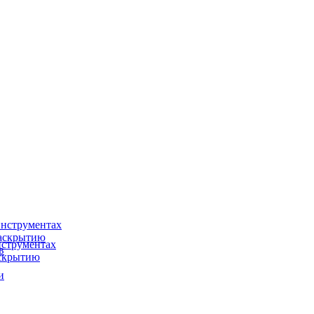
нструментах
раскрытию
струментах
в
аскрытию
и