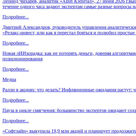
Леонид Чихарев, аналитик «АВИ Кэпитал», 27 июня 2026 г.вы
течение одного часа задают экспертам самые разные вопросы н
Подробнее...
Дмитрий Александров, руководитель управления аналитических
«Релакс-инвест, или как я перестал бояться и полюбил просты
Подробнее...
Новая лИИхорадка: как не потерять деньги, доверяя алгоритм
позиционирования
Подробнее...
Медиа
Ралли в акциях: что делать? Инфляционные ожидания растут: 
Подробнее...
Пауза в цикле смягчения: большинство экспертов ожидают сох
Подробнее...
«Софтлайн» выкупила 19,9 млн акций и планирует продолжить