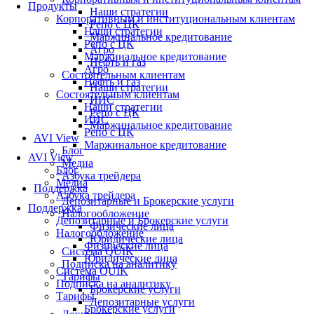
Продукты
Наши стратегии
Корпоративным и институциональным клиентам
Репо с ЦК
Наши стратегии
Маржинальное кредитование
Репо с ЦК
Агро
Маржинальное кредитование
Нефть и газ
Агро
Состоятельным клиентам
Нефть и газ
Наши стратегии
Состоятельным клиентам
ИИС
Наши стратегии
Репо с ЦК
ИИС
Маржинальное кредитование
Репо с ЦК
AVI View
Маржинальное кредитование
Блог
AVI View
Медиа
Блог
Азбука трейдера
Медиа
Поддержка
Азбука трейдера
Депозитарные и Брокерские услуги
Поддержка
Налогообложение
Депозитарные и Брокерские услуги
Физические лица
Налогообложение
Юридические лица
Физические лица
Система QUIK
Юридические лица
Подписка на аналитику
Система QUIK
Тарифы
Подписка на аналитику
Брокерские услуги
Тарифы
Депозитарные услуги
Брокерские услуги