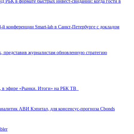
д РБК в формате быстрых инвест-свиданий: когда гости в
-й конференции Smart-lab в Санкт-Петербурге с докладом
ак, представив журналистам обновленную стратегию
л, в эфире «Рынки. Итоги» на РБК ТВ
аналитик АВИ Кэпитал, для консенсус-прогноза Cbonds
bler