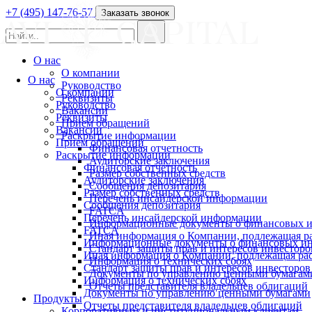
+7 (495) 147-76-57
Заказать звонок
О нас
О компании
О нас
Руководство
О компании
Реквизиты
Руководство
Вакансии
Реквизиты
Прием обращений
Вакансии
Раскрытие информации
Прием обращений
Финансовая отчетность
Раскрытие информации
Аудиторские заключения
Финансовая отчетность
Размер собственных средств
Аудиторские заключения
Сообщения депозитария
Размер собственных средств
Перечень инсайдерской информации
Сообщения депозитария
FATCA
Перечень инсайдерской информации
Информационные документы о финансовых и
FATCA
Иная информация о Компании, подлежащая 
Информационные документы о финансовых ин
Стандарт защиты прав и интересов инвесторо
Иная информация о Компании, подлежащая р
Информация о технических сбоях
Стандарт защиты прав и интересов инвесторов
Документы по управлению ценными бумагам
Информация о технических сбоях
Отчеты представителя владельцев облигаций
Документы по управлению ценными бумагами
Продукты
Отчеты представителя владельцев облигаций
Корпоративным и институциональным клиентам