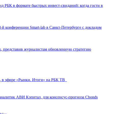
д РБК в формате быстрых инвест-свиданий: когда гости в
-й конференции Smart-lab в Санкт-Петербурге с докладом
ак, представив журналистам обновленную стратегию
л, в эфире «Рынки. Итоги» на РБК ТВ
аналитик АВИ Кэпитал, для консенсус-прогноза Cbonds