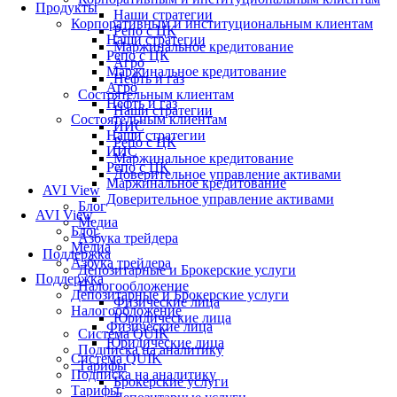
Продукты
Наши стратегии
Корпоративным и институциональным клиентам
Репо с ЦК
Наши стратегии
Маржинальное кредитование
Репо с ЦК
Агро
Маржинальное кредитование
Нефть и газ
Агро
Состоятельным клиентам
Нефть и газ
Наши стратегии
Состоятельным клиентам
ИИС
Наши стратегии
Репо с ЦК
ИИС
Маржинальное кредитование
Репо с ЦК
Доверительное управление активами
Маржинальное кредитование
AVI View
Доверительное управление активами
Блог
AVI View
Медиа
Блог
Азбука трейдера
Медиа
Поддержка
Азбука трейдера
Депозитарные и Брокерские услуги
Поддержка
Налогообложение
Депозитарные и Брокерские услуги
Физические лица
Налогообложение
Юридические лица
Физические лица
Система QUIK
Юридические лица
Подписка на аналитику
Система QUIK
Тарифы
Подписка на аналитику
Брокерские услуги
Тарифы