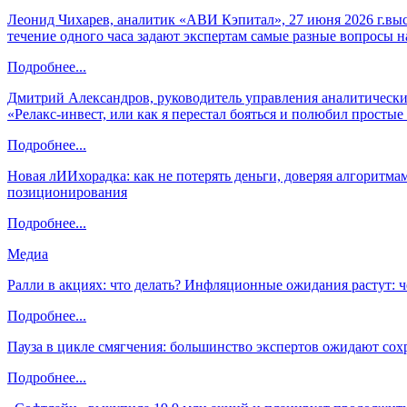
Леонид Чихарев, аналитик «АВИ Кэпитал», 27 июня 2026 г.вы
течение одного часа задают экспертам самые разные вопросы н
Подробнее...
Дмитрий Александров, руководитель управления аналитических
«Релакс-инвест, или как я перестал бояться и полюбил просты
Подробнее...
Новая лИИхорадка: как не потерять деньги, доверяя алгоритм
позиционирования
Подробнее...
Медиа
Ралли в акциях: что делать? Инфляционные ожидания растут: 
Подробнее...
Пауза в цикле смягчения: большинство экспертов ожидают сох
Подробнее...