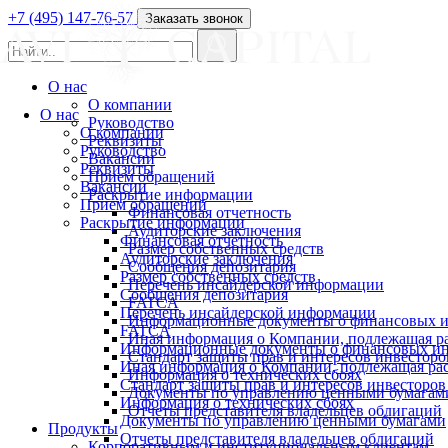
+7 (495) 147-76-57
Заказать звонок
О нас
О компании
О нас
Руководство
О компании
Реквизиты
Руководство
Вакансии
Реквизиты
Прием обращений
Вакансии
Раскрытие информации
Прием обращений
Финансовая отчетность
Раскрытие информации
Аудиторские заключения
Финансовая отчетность
Размер собственных средств
Аудиторские заключения
Сообщения депозитария
Размер собственных средств
Перечень инсайдерской информации
Сообщения депозитария
FATCA
Перечень инсайдерской информации
Информационные документы о финансовых и
FATCA
Иная информация о Компании, подлежащая 
Информационные документы о финансовых ин
Стандарт защиты прав и интересов инвесторо
Иная информация о Компании, подлежащая р
Информация о технических сбоях
Стандарт защиты прав и интересов инвесторов
Документы по управлению ценными бумагам
Информация о технических сбоях
Отчеты представителя владельцев облигаций
Документы по управлению ценными бумагами
Продукты
Отчеты представителя владельцев облигаций
Корпоративным и институциональным клиентам