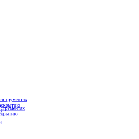
нструментах
раскрытию
струментах
в
аскрытию
и