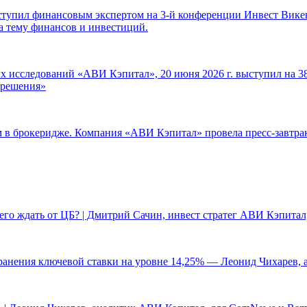
ступил финансовым экспертом на 3-й конференции Инвест Викен
а тему финансов и инвестиций.
 исследований «АВИ Кэпитал», 20 июня 2026 г. выступил на 38
е решения»
ам в брокеридже. Компания «АВИ Кэпитал» провела пресс-завтр
чего ждать от ЦБ? | Дмитрий Сачин, инвест стратег АВИ Кэпита
ранения ключевой ставки на уровне 14,25% — Леонид Чихарев, 