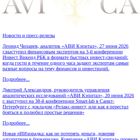
Новости и пресс-релизы
Леонид Чихарев, аналитик «АВИ Кэпитал», 27 июня 2026
г.выступил финансовым экспертом на 3-й конференции
Инвест Викенд РБК в формате быстрых инвест-свиданий:
когда гости в течение одного часа задают экспертам самые
разные вопросы на тему финансов и инвестиций.
Подробнее...
Дмитрий Александров, руководитель управления
аналитических исследований «АВИ Кэпитал», 20 июня 2026
г. выступил на 38-й конференции Smart-lab в Санкт-
Петербурге с докладом «Релакс-инвест, или как я перестал
бояться и полюбил простые решения»
Подробнее...
Новая лИИхорадка: как не потерять деньги, доверяя
алгоритмам в брокеридже. Компания «АВИ Кэпитал» провела