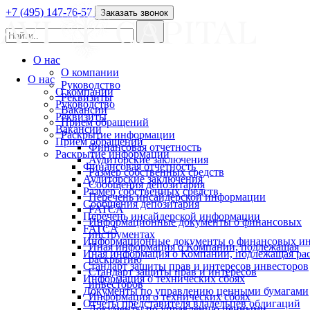
+7 (495) 147-76-57
Заказать звонок
О нас
О компании
О нас
Руководство
О компании
Реквизиты
Руководство
Вакансии
Реквизиты
Прием обращений
Вакансии
Раскрытие информации
Прием обращений
Финансовая отчетность
Раскрытие информации
Аудиторские заключения
Финансовая отчетность
Размер собственных средств
Аудиторские заключения
Сообщения депозитария
Размер собственных средств
Перечень инсайдерской информации
Сообщения депозитария
FATCA
Перечень инсайдерской информации
Информационные документы о финансовых
FATCA
инструментах
Информационные документы о финансовых ин
Иная информация о Компании, подлежащая
Иная информация о Компании, подлежащая р
раскрытию
Стандарт защиты прав и интересов инвесторов
Стандарт защиты прав и интересов
Информация о технических сбоях
инвесторов
Документы по управлению ценными бумагами
Информация о технических сбоях
Отчеты представителя владельцев облигаций
Документы по управлению ценными