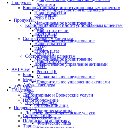
Продукты
бумагами
Корпоративным и институциональным клиентам
Отчеты представителя владельцев
Наши стратегии
облигаций
Репо с ЦК
Продукты
Маржинальное кредитование
Корпоративным и институциональным клиентам
Агро
Наши стратегии
Нефть и газ
Репо с ЦК
Состоятельным клиентам
Маржинальное кредитование
Наши стратегии
Агро
ИИС
Нефть и газ
Репо с ЦК
Состоятельным клиентам
Маржинальное кредитование
Наши стратегии
Доверительное управление активами
ИИС
AVI View
Репо с ЦК
Блог
Маржинальное кредитование
Медиа
Доверительное управление активами
Азбука трейдера
AVI View
Поддержка
Блог
Депозитарные и Брокерские услуги
Медиа
Налогообложение
Азбука трейдера
Физические лица
Поддержка
Юридические лица
Депозитарные и Брокерские услуги
Система QUIK
Налогообложение
Подписка на аналитику
Физические лица
Тарифы