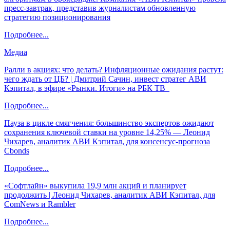
пресс-завтрак, представив журналистам обновленную
стратегию позиционирования
Подробнее...
Медиа
Ралли в акциях: что делать? Инфляционные ожидания растут:
чего ждать от ЦБ? | Дмитрий Сачин, инвест стратег АВИ
Кэпитал, в эфире «Рынки. Итоги» на РБК ТВ
Подробнее...
Пауза в цикле смягчения: большинство экспертов ожидают
сохранения ключевой ставки на уровне 14,25% — Леонид
Чихарев, аналитик АВИ Кэпитал, для консенсус-прогноза
Cbonds
Подробнее...
«Софтлайн» выкупила 19,9 млн акций и планирует
продолжить | Леонид Чихарев, аналитик АВИ Кэпитал, для
ComNews и Rambler
Подробнее...