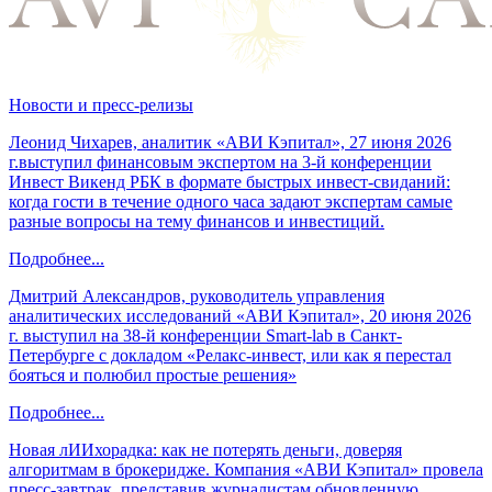
Новости и пресс-релизы
Леонид Чихарев, аналитик «АВИ Кэпитал», 27 июня 2026
г.выступил финансовым экспертом на 3-й конференции
Инвест Викенд РБК в формате быстрых инвест-свиданий:
когда гости в течение одного часа задают экспертам самые
разные вопросы на тему финансов и инвестиций.
Подробнее...
Дмитрий Александров, руководитель управления
аналитических исследований «АВИ Кэпитал», 20 июня 2026
г. выступил на 38-й конференции Smart-lab в Санкт-
Петербурге с докладом «Релакс-инвест, или как я перестал
бояться и полюбил простые решения»
Подробнее...
Новая лИИхорадка: как не потерять деньги, доверяя
алгоритмам в брокеридже. Компания «АВИ Кэпитал» провела
пресс-завтрак, представив журналистам обновленную