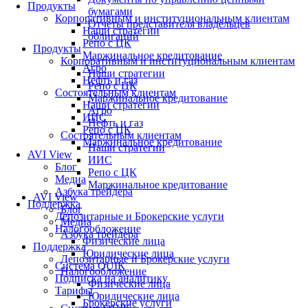
Продукты
бумагами
Корпоративным и институциональным клиентам
Отчеты представителя владельцев
Наши стратегии
облигаций
Репо с ЦК
Продукты
Маржинальное кредитование
Корпоративным и институциональным клиентам
Агро
Наши стратегии
Нефть и газ
Репо с ЦК
Состоятельным клиентам
Маржинальное кредитование
Наши стратегии
Агро
ИИС
Нефть и газ
Репо с ЦК
Состоятельным клиентам
Маржинальное кредитование
Наши стратегии
AVI View
ИИС
Блог
Репо с ЦК
Медиа
Маржинальное кредитование
Азбука трейдера
AVI View
Поддержка
Блог
Депозитарные и Брокерские услуги
Медиа
Налогообложение
Азбука трейдера
Физические лица
Поддержка
Юридические лица
Депозитарные и Брокерские услуги
Система QUIK
Налогообложение
Подписка на аналитику
Физические лица
Тарифы
Юридические лица
Брокерские услуги