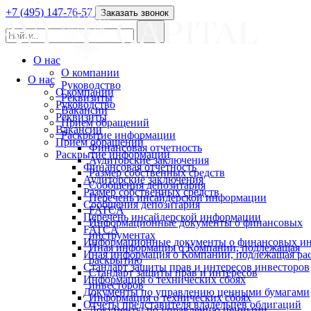
+7 (495) 147-76-57
Заказать звонок
О нас
О компании
О нас
Руководство
О компании
Реквизиты
Руководство
Вакансии
Реквизиты
Прием обращений
Вакансии
Раскрытие информации
Прием обращений
Финансовая отчетность
Раскрытие информации
Аудиторские заключения
Финансовая отчетность
Размер собственных средств
Аудиторские заключения
Сообщения депозитария
Размер собственных средств
Перечень инсайдерской информации
Сообщения депозитария
FATCA
Перечень инсайдерской информации
Информационные документы о финансовых
FATCA
инструментах
Информационные документы о финансовых ин
Иная информация о Компании, подлежащая
Иная информация о Компании, подлежащая р
раскрытию
Стандарт защиты прав и интересов инвесторов
Стандарт защиты прав и интересов
Информация о технических сбоях
инвесторов
Документы по управлению ценными бумагами
Информация о технических сбоях
Отчеты представителя владельцев облигаций
Документы по управлению ценными