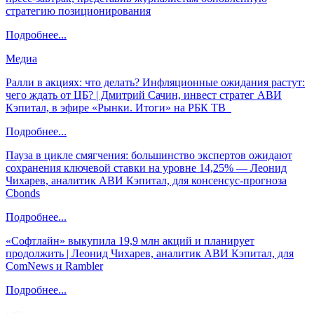
стратегию позиционирования
Подробнее...
Медиа
Ралли в акциях: что делать? Инфляционные ожидания растут:
чего ждать от ЦБ? | Дмитрий Сачин, инвест стратег АВИ
Кэпитал, в эфире «Рынки. Итоги» на РБК ТВ
Подробнее...
Пауза в цикле смягчения: большинство экспертов ожидают
сохранения ключевой ставки на уровне 14,25% — Леонид
Чихарев, аналитик АВИ Кэпитал, для консенсус-прогноза
Cbonds
Подробнее...
«Софтлайн» выкупила 19,9 млн акций и планирует
продолжить | Леонид Чихарев, аналитик АВИ Кэпитал, для
ComNews и Rambler
Подробнее...