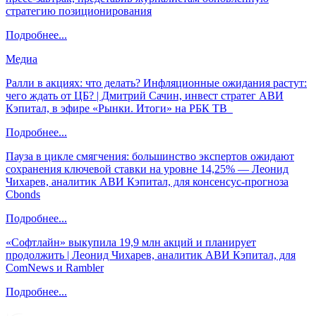
стратегию позиционирования
Подробнее...
Медиа
Ралли в акциях: что делать? Инфляционные ожидания растут:
чего ждать от ЦБ? | Дмитрий Сачин, инвест стратег АВИ
Кэпитал, в эфире «Рынки. Итоги» на РБК ТВ
Подробнее...
Пауза в цикле смягчения: большинство экспертов ожидают
сохранения ключевой ставки на уровне 14,25% — Леонид
Чихарев, аналитик АВИ Кэпитал, для консенсус-прогноза
Cbonds
Подробнее...
«Софтлайн» выкупила 19,9 млн акций и планирует
продолжить | Леонид Чихарев, аналитик АВИ Кэпитал, для
ComNews и Rambler
Подробнее...