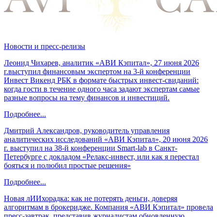
Новости и пресс-релизы
Леонид Чихарев, аналитик «АВИ Кэпитал», 27 июня 2026
г.выступил финансовым экспертом на 3-й конференции
Инвест Викенд РБК в формате быстрых инвест-свиданий:
когда гости в течение одного часа задают экспертам самые
разные вопросы на тему финансов и инвестиций.
Подробнее...
Дмитрий Александров, руководитель управления
аналитических исследований «АВИ Кэпитал», 20 июня 2026
г. выступил на 38-й конференции Smart-lab в Санкт-
Петербурге с докладом «Релакс-инвест, или как я перестал
бояться и полюбил простые решения»
Подробнее...
Новая лИИхорадка: как не потерять деньги, доверяя
алгоритмам в брокеридже. Компания «АВИ Кэпитал» провела
пресс-завтрак, представив журналистам обновленную