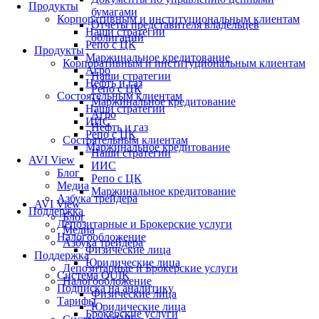
Продукты
бумагами
Корпоративным и институциональным клиентам
Отчеты представителя владельцев
Наши стратегии
облигаций
Репо с ЦК
Продукты
Маржинальное кредитование
Корпоративным и институциональным клиентам
Агро
Наши стратегии
Нефть и газ
Репо с ЦК
Состоятельным клиентам
Маржинальное кредитование
Наши стратегии
Агро
ИИС
Нефть и газ
Репо с ЦК
Состоятельным клиентам
Маржинальное кредитование
Наши стратегии
AVI View
ИИС
Блог
Репо с ЦК
Медиа
Маржинальное кредитование
Азбука трейдера
AVI View
Поддержка
Блог
Депозитарные и Брокерские услуги
Медиа
Налогообложение
Азбука трейдера
Физические лица
Поддержка
Юридические лица
Депозитарные и Брокерские услуги
Система QUIK
Налогообложение
Подписка на аналитику
Физические лица
Тарифы
Юридические лица
Брокерские услуги