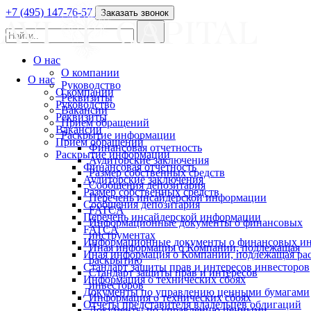
+7 (495) 147-76-57
Заказать звонок
О нас
О компании
О нас
Руководство
О компании
Реквизиты
Руководство
Вакансии
Реквизиты
Прием обращений
Вакансии
Раскрытие информации
Прием обращений
Финансовая отчетность
Раскрытие информации
Аудиторские заключения
Финансовая отчетность
Размер собственных средств
Аудиторские заключения
Сообщения депозитария
Размер собственных средств
Перечень инсайдерской информации
Сообщения депозитария
FATCA
Перечень инсайдерской информации
Информационные документы о финансовых
FATCA
инструментах
Информационные документы о финансовых ин
Иная информация о Компании, подлежащая
Иная информация о Компании, подлежащая р
раскрытию
Стандарт защиты прав и интересов инвесторов
Стандарт защиты прав и интересов
Информация о технических сбоях
инвесторов
Документы по управлению ценными бумагами
Информация о технических сбоях
Отчеты представителя владельцев облигаций
Документы по управлению ценными