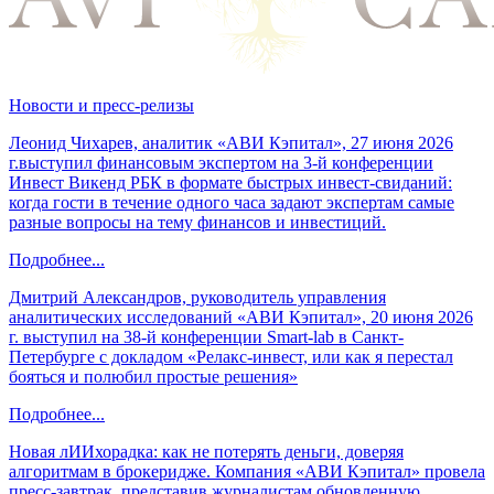
Новости и пресс-релизы
Леонид Чихарев, аналитик «АВИ Кэпитал», 27 июня 2026
г.выступил финансовым экспертом на 3-й конференции
Инвест Викенд РБК в формате быстрых инвест-свиданий:
когда гости в течение одного часа задают экспертам самые
разные вопросы на тему финансов и инвестиций.
Подробнее...
Дмитрий Александров, руководитель управления
аналитических исследований «АВИ Кэпитал», 20 июня 2026
г. выступил на 38-й конференции Smart-lab в Санкт-
Петербурге с докладом «Релакс-инвест, или как я перестал
бояться и полюбил простые решения»
Подробнее...
Новая лИИхорадка: как не потерять деньги, доверяя
алгоритмам в брокеридже. Компания «АВИ Кэпитал» провела
пресс-завтрак, представив журналистам обновленную