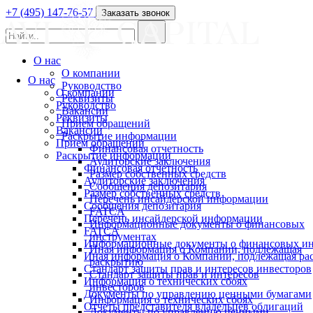
+7 (495) 147-76-57
Заказать звонок
О нас
О компании
О нас
Руководство
О компании
Реквизиты
Руководство
Вакансии
Реквизиты
Прием обращений
Вакансии
Раскрытие информации
Прием обращений
Финансовая отчетность
Раскрытие информации
Аудиторские заключения
Финансовая отчетность
Размер собственных средств
Аудиторские заключения
Сообщения депозитария
Размер собственных средств
Перечень инсайдерской информации
Сообщения депозитария
FATCA
Перечень инсайдерской информации
Информационные документы о финансовых
FATCA
инструментах
Информационные документы о финансовых ин
Иная информация о Компании, подлежащая
Иная информация о Компании, подлежащая р
раскрытию
Стандарт защиты прав и интересов инвесторов
Стандарт защиты прав и интересов
Информация о технических сбоях
инвесторов
Документы по управлению ценными бумагами
Информация о технических сбоях
Отчеты представителя владельцев облигаций
Документы по управлению ценными