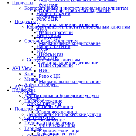
Продукты
бумагами
Корпоративным и институциональным клиентам
Отчеты представителя владельцев
Наши стратегии
облигаций
Репо с ЦК
Продукты
Маржинальное кредитование
Корпоративным и институциональным клиентам
Агро
Наши стратегии
Нефть и газ
Репо с ЦК
Состоятельным клиентам
Маржинальное кредитование
Наши стратегии
Агро
ИИС
Нефть и газ
Репо с ЦК
Состоятельным клиентам
Маржинальное кредитование
Наши стратегии
AVI View
ИИС
Блог
Репо с ЦК
Медиа
Маржинальное кредитование
Азбука трейдера
AVI View
Поддержка
Блог
Депозитарные и Брокерские услуги
Медиа
Налогообложение
Азбука трейдера
Физические лица
Поддержка
Юридические лица
Депозитарные и Брокерские услуги
Система QUIK
Налогообложение
Подписка на аналитику
Физические лица
Тарифы
Юридические лица
Брокерские услуги