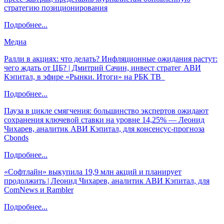
стратегию позиционирования
Подробнее...
Медиа
Ралли в акциях: что делать? Инфляционные ожидания растут:
чего ждать от ЦБ? | Дмитрий Сачин, инвест стратег АВИ
Кэпитал, в эфире «Рынки. Итоги» на РБК ТВ
Подробнее...
Пауза в цикле смягчения: большинство экспертов ожидают
сохранения ключевой ставки на уровне 14,25% — Леонид
Чихарев, аналитик АВИ Кэпитал, для консенсус-прогноза
Cbonds
Подробнее...
«Софтлайн» выкупила 19,9 млн акций и планирует
продолжить | Леонид Чихарев, аналитик АВИ Кэпитал, для
ComNews и Rambler
Подробнее...