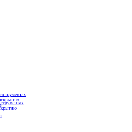
нструментах
раскрытию
струментах
в
аскрытию
и