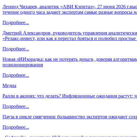
Леонид Чихарев, аналитик «АВИ Кэпитал», 27 июня 2026 г.вы
течение одного часа задают экспертам самые разные вопросы н
Подробнее...
Дмитрий Александров, руководитель управления аналитических
«Релакс-инвест, или как я перестал бояться и полюбил просты
Подробнее...
Новая лИИхорадка: как не потерять деньги, доверяя алгоритм
позиционирования
Подробнее...
Медиа
Ралли в акциях: что делать? Инфляционные ожидания растут: 
Подробнее...
Пауза в цикле смягчения: большинство экспертов ожидают сох
Подробнее...