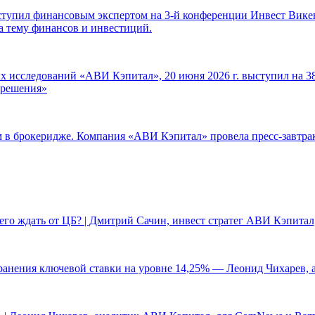
ступил финансовым экспертом на 3-й конференции Инвест Викен
а тему финансов и инвестиций.
 исследований «АВИ Кэпитал», 20 июня 2026 г. выступил на 38
е решения»
ам в брокеридже. Компания «АВИ Кэпитал» провела пресс-завтр
чего ждать от ЦБ? | Дмитрий Сачин, инвест стратег АВИ Кэпита
ранения ключевой ставки на уровне 14,25% — Леонид Чихарев, 