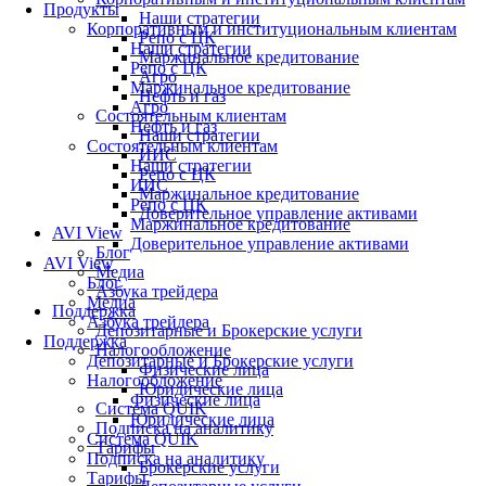
Продукты
Наши стратегии
Корпоративным и институциональным клиентам
Репо с ЦК
Наши стратегии
Маржинальное кредитование
Репо с ЦК
Агро
Маржинальное кредитование
Нефть и газ
Агро
Состоятельным клиентам
Нефть и газ
Наши стратегии
Состоятельным клиентам
ИИС
Наши стратегии
Репо с ЦК
ИИС
Маржинальное кредитование
Репо с ЦК
Доверительное управление активами
Маржинальное кредитование
AVI View
Доверительное управление активами
Блог
AVI View
Медиа
Блог
Азбука трейдера
Медиа
Поддержка
Азбука трейдера
Депозитарные и Брокерские услуги
Поддержка
Налогообложение
Депозитарные и Брокерские услуги
Физические лица
Налогообложение
Юридические лица
Физические лица
Система QUIK
Юридические лица
Подписка на аналитику
Система QUIK
Тарифы
Подписка на аналитику
Брокерские услуги
Тарифы