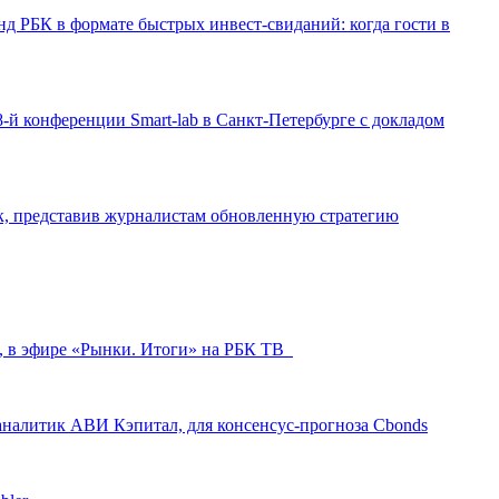
д РБК в формате быстрых инвест-свиданий: когда гости в
-й конференции Smart-lab в Санкт-Петербурге с докладом
ак, представив журналистам обновленную стратегию
л, в эфире «Рынки. Итоги» на РБК ТВ
аналитик АВИ Кэпитал, для консенсус-прогноза Cbonds