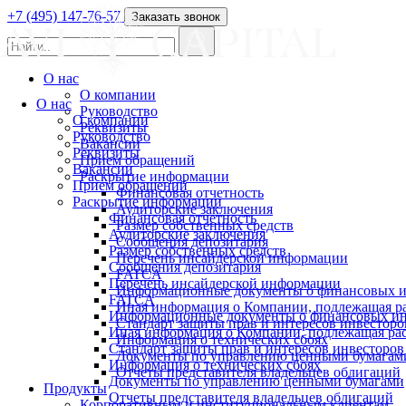
+7 (495) 147-76-57
Заказать звонок
О нас
О компании
О нас
Руководство
О компании
Реквизиты
Руководство
Вакансии
Реквизиты
Прием обращений
Вакансии
Раскрытие информации
Прием обращений
Финансовая отчетность
Раскрытие информации
Аудиторские заключения
Финансовая отчетность
Размер собственных средств
Аудиторские заключения
Сообщения депозитария
Размер собственных средств
Перечень инсайдерской информации
Сообщения депозитария
FATCA
Перечень инсайдерской информации
Информационные документы о финансовых и
FATCA
Иная информация о Компании, подлежащая 
Информационные документы о финансовых ин
Стандарт защиты прав и интересов инвесторо
Иная информация о Компании, подлежащая р
Информация о технических сбоях
Стандарт защиты прав и интересов инвесторов
Документы по управлению ценными бумагам
Информация о технических сбоях
Отчеты представителя владельцев облигаций
Документы по управлению ценными бумагами
Продукты
Отчеты представителя владельцев облигаций
Корпоративным и институциональным клиентам