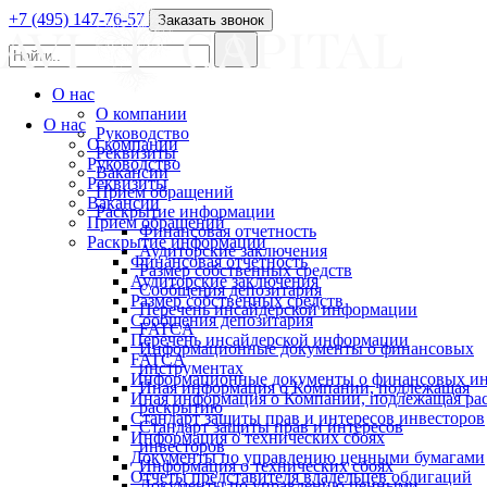
+7 (495) 147-76-57
Заказать звонок
О нас
О компании
О нас
Руководство
О компании
Реквизиты
Руководство
Вакансии
Реквизиты
Прием обращений
Вакансии
Раскрытие информации
Прием обращений
Финансовая отчетность
Раскрытие информации
Аудиторские заключения
Финансовая отчетность
Размер собственных средств
Аудиторские заключения
Сообщения депозитария
Размер собственных средств
Перечень инсайдерской информации
Сообщения депозитария
FATCA
Перечень инсайдерской информации
Информационные документы о финансовых
FATCA
инструментах
Информационные документы о финансовых ин
Иная информация о Компании, подлежащая
Иная информация о Компании, подлежащая р
раскрытию
Стандарт защиты прав и интересов инвесторов
Стандарт защиты прав и интересов
Информация о технических сбоях
инвесторов
Документы по управлению ценными бумагами
Информация о технических сбоях
Отчеты представителя владельцев облигаций
Документы по управлению ценными