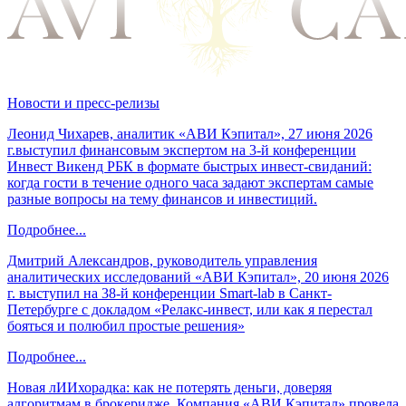
Новости и пресс-релизы
Леонид Чихарев, аналитик «АВИ Кэпитал», 27 июня 2026
г.выступил финансовым экспертом на 3-й конференции
Инвест Викенд РБК в формате быстрых инвест-свиданий:
когда гости в течение одного часа задают экспертам самые
разные вопросы на тему финансов и инвестиций.
Подробнее...
Дмитрий Александров, руководитель управления
аналитических исследований «АВИ Кэпитал», 20 июня 2026
г. выступил на 38-й конференции Smart-lab в Санкт-
Петербурге с докладом «Релакс-инвест, или как я перестал
бояться и полюбил простые решения»
Подробнее...
Новая лИИхорадка: как не потерять деньги, доверяя
алгоритмам в брокеридже. Компания «АВИ Кэпитал» провела