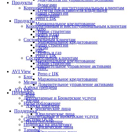
Продукты
бумагами
Корпоративным и институциональным клиентам
Отчеты представителя владельцев
Наши стратегии
облигаций
Репо с ЦК
Продукты
Маржинальное кредитование
Корпоративным и институциональным клиентам
Агро
Наши стратегии
Нефть и газ
Репо с ЦК
Состоятельным клиентам
Маржинальное кредитование
Наши стратегии
Агро
ИИС
Нефть и газ
Репо с ЦК
Состоятельным клиентам
Маржинальное кредитование
Наши стратегии
Доверительное управление активами
ИИС
AVI View
Репо с ЦК
Блог
Маржинальное кредитование
Медиа
Доверительное управление активами
Азбука трейдера
AVI View
Поддержка
Блог
Депозитарные и Брокерские услуги
Медиа
Налогообложение
Азбука трейдера
Физические лица
Поддержка
Юридические лица
Депозитарные и Брокерские услуги
Система QUIK
Налогообложение
Подписка на аналитику
Физические лица
Тарифы