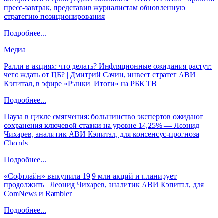
пресс-завтрак, представив журналистам обновленную
стратегию позиционирования
Подробнее...
Медиа
Ралли в акциях: что делать? Инфляционные ожидания растут:
чего ждать от ЦБ? | Дмитрий Сачин, инвест стратег АВИ
Кэпитал, в эфире «Рынки. Итоги» на РБК ТВ
Подробнее...
Пауза в цикле смягчения: большинство экспертов ожидают
сохранения ключевой ставки на уровне 14,25% — Леонид
Чихарев, аналитик АВИ Кэпитал, для консенсус-прогноза
Cbonds
Подробнее...
«Софтлайн» выкупила 19,9 млн акций и планирует
продолжить | Леонид Чихарев, аналитик АВИ Кэпитал, для
ComNews и Rambler
Подробнее...