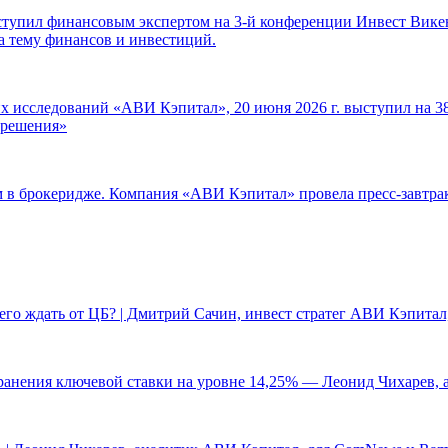
ступил финансовым экспертом на 3-й конференции Инвест Викен
а тему финансов и инвестиций.
 исследований «АВИ Кэпитал», 20 июня 2026 г. выступил на 38
е решения»
ам в брокеридже. Компания «АВИ Кэпитал» провела пресс-завтр
чего ждать от ЦБ? | Дмитрий Сачин, инвест стратег АВИ Кэпита
ранения ключевой ставки на уровне 14,25% — Леонид Чихарев, 