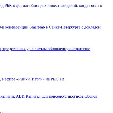
д РБК в формате быстрых инвест-свиданий: когда гости в
-й конференции Smart-lab в Санкт-Петербурге с докладом
ак, представив журналистам обновленную стратегию
л, в эфире «Рынки. Итоги» на РБК ТВ
аналитик АВИ Кэпитал, для консенсус-прогноза Cbonds