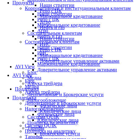
Продукты
Наши стратегии
Корпоративным и институциональным клиентам
Репо с ЦК
Наши стратегии
Маржинальное кредитование
Репо с ЦК
Агро
Маржинальное кредитование
Нефть и газ
Агро
Состоятельным клиентам
Нефть и газ
Наши стратегии
Состоятельным клиентам
ИИС
Наши стратегии
Репо с ЦК
ИИС
Маржинальное кредитование
Репо с ЦК
Доверительное управление активами
Маржинальное кредитование
AVI View
Доверительное управление активами
Блог
AVI View
Медиа
Блог
Азбука трейдера
Медиа
Поддержка
Азбука трейдера
Депозитарные и Брокерские услуги
Поддержка
Налогообложение
Депозитарные и Брокерские услуги
Физические лица
Налогообложение
Юридические лица
Физические лица
Система QUIK
Юридические лица
Подписка на аналитику
Система QUIK
Тарифы
Подписка на аналитику
Брокерские услуги
Тарифы