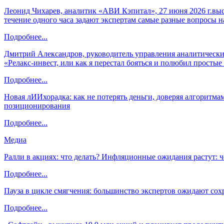
Леонид Чихарев, аналитик «АВИ Кэпитал», 27 июня 2026 г.вы
течение одного часа задают экспертам самые разные вопросы н
Подробнее...
Дмитрий Александров, руководитель управления аналитических
«Релакс-инвест, или как я перестал бояться и полюбил просты
Подробнее...
Новая лИИхорадка: как не потерять деньги, доверяя алгоритм
позиционирования
Подробнее...
Медиа
Ралли в акциях: что делать? Инфляционные ожидания растут: 
Подробнее...
Пауза в цикле смягчения: большинство экспертов ожидают сох
Подробнее...