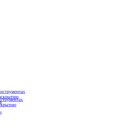
нструментах
раскрытию
струментах
в
аскрытию
и