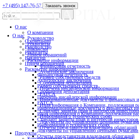
+7 (495) 147-76-57
Заказать звонок
О нас
О компании
О нас
Руководство
О компании
Реквизиты
Руководство
Вакансии
Реквизиты
Прием обращений
Вакансии
Раскрытие информации
Прием обращений
Финансовая отчетность
Раскрытие информации
Аудиторские заключения
Финансовая отчетность
Размер собственных средств
Аудиторские заключения
Сообщения депозитария
Размер собственных средств
Перечень инсайдерской информации
Сообщения депозитария
FATCA
Перечень инсайдерской информации
Информационные документы о финансовых и
FATCA
Иная информация о Компании, подлежащая 
Информационные документы о финансовых ин
Стандарт защиты прав и интересов инвесторо
Иная информация о Компании, подлежащая р
Информация о технических сбоях
Стандарт защиты прав и интересов инвесторов
Документы по управлению ценными бумагам
Информация о технических сбоях
Отчеты представителя владельцев облигаций
Документы по управлению ценными бумагами
Продукты
Отчеты представителя владельцев облигаций
Корпоративным и институциональным клиентам