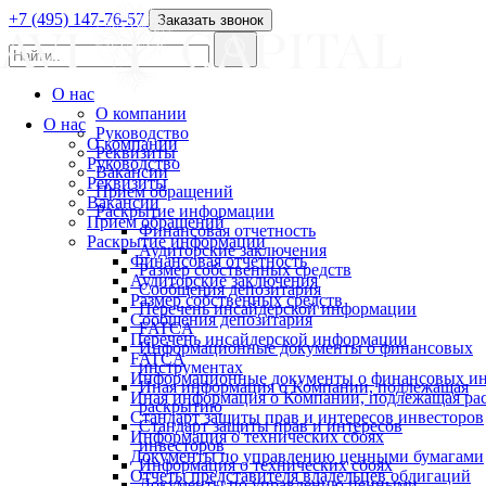
+7 (495) 147-76-57
Заказать звонок
О нас
О компании
О нас
Руководство
О компании
Реквизиты
Руководство
Вакансии
Реквизиты
Прием обращений
Вакансии
Раскрытие информации
Прием обращений
Финансовая отчетность
Раскрытие информации
Аудиторские заключения
Финансовая отчетность
Размер собственных средств
Аудиторские заключения
Сообщения депозитария
Размер собственных средств
Перечень инсайдерской информации
Сообщения депозитария
FATCA
Перечень инсайдерской информации
Информационные документы о финансовых
FATCA
инструментах
Информационные документы о финансовых ин
Иная информация о Компании, подлежащая
Иная информация о Компании, подлежащая р
раскрытию
Стандарт защиты прав и интересов инвесторов
Стандарт защиты прав и интересов
Информация о технических сбоях
инвесторов
Документы по управлению ценными бумагами
Информация о технических сбоях
Отчеты представителя владельцев облигаций
Документы по управлению ценными