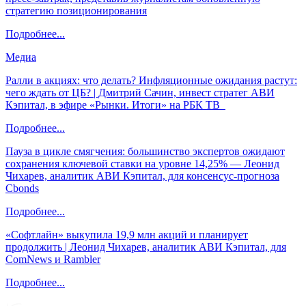
стратегию позиционирования
Подробнее...
Медиа
Ралли в акциях: что делать? Инфляционные ожидания растут:
чего ждать от ЦБ? | Дмитрий Сачин, инвест стратег АВИ
Кэпитал, в эфире «Рынки. Итоги» на РБК ТВ
Подробнее...
Пауза в цикле смягчения: большинство экспертов ожидают
сохранения ключевой ставки на уровне 14,25% — Леонид
Чихарев, аналитик АВИ Кэпитал, для консенсус-прогноза
Cbonds
Подробнее...
«Софтлайн» выкупила 19,9 млн акций и планирует
продолжить | Леонид Чихарев, аналитик АВИ Кэпитал, для
ComNews и Rambler
Подробнее...