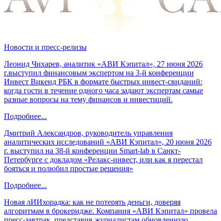
Новости и пресс-релизы
Леонид Чихарев, аналитик «АВИ Кэпитал», 27 июня 2026
г.выступил финансовым экспертом на 3-й конференции
Инвест Викенд РБК в формате быстрых инвест-свиданий:
когда гости в течение одного часа задают экспертам самые
разные вопросы на тему финансов и инвестиций.
Подробнее...
Дмитрий Александров, руководитель управления
аналитических исследований «АВИ Кэпитал», 20 июня 2026
г. выступил на 38-й конференции Smart-lab в Санкт-
Петербурге с докладом «Релакс-инвест, или как я перестал
бояться и полюбил простые решения»
Подробнее...
Новая лИИхорадка: как не потерять деньги, доверяя
алгоритмам в брокеридже. Компания «АВИ Кэпитал» провела
пресс-завтрак, представив журналистам обновленную