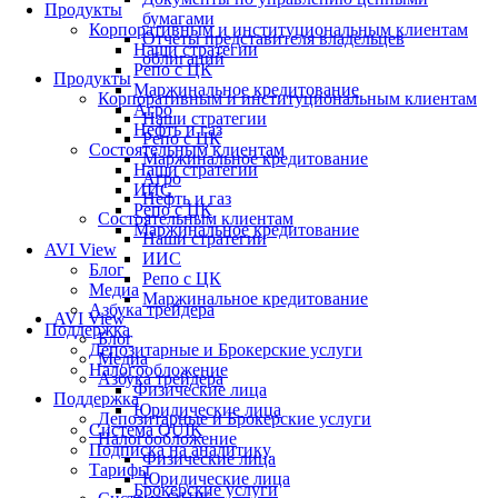
Продукты
бумагами
Корпоративным и институциональным клиентам
Отчеты представителя владельцев
Наши стратегии
облигаций
Репо с ЦК
Продукты
Маржинальное кредитование
Корпоративным и институциональным клиентам
Агро
Наши стратегии
Нефть и газ
Репо с ЦК
Состоятельным клиентам
Маржинальное кредитование
Наши стратегии
Агро
ИИС
Нефть и газ
Репо с ЦК
Состоятельным клиентам
Маржинальное кредитование
Наши стратегии
AVI View
ИИС
Блог
Репо с ЦК
Медиа
Маржинальное кредитование
Азбука трейдера
AVI View
Поддержка
Блог
Депозитарные и Брокерские услуги
Медиа
Налогообложение
Азбука трейдера
Физические лица
Поддержка
Юридические лица
Депозитарные и Брокерские услуги
Система QUIK
Налогообложение
Подписка на аналитику
Физические лица
Тарифы
Юридические лица
Брокерские услуги