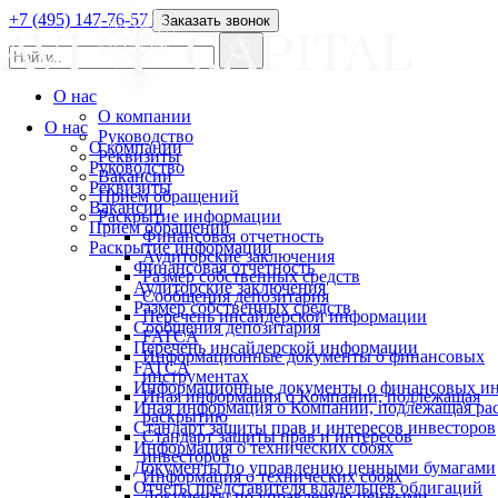
+7 (495) 147-76-57
Заказать звонок
О нас
О компании
О нас
Руководство
О компании
Реквизиты
Руководство
Вакансии
Реквизиты
Прием обращений
Вакансии
Раскрытие информации
Прием обращений
Финансовая отчетность
Раскрытие информации
Аудиторские заключения
Финансовая отчетность
Размер собственных средств
Аудиторские заключения
Сообщения депозитария
Размер собственных средств
Перечень инсайдерской информации
Сообщения депозитария
FATCA
Перечень инсайдерской информации
Информационные документы о финансовых
FATCA
инструментах
Информационные документы о финансовых ин
Иная информация о Компании, подлежащая
Иная информация о Компании, подлежащая р
раскрытию
Стандарт защиты прав и интересов инвесторов
Стандарт защиты прав и интересов
Информация о технических сбоях
инвесторов
Документы по управлению ценными бумагами
Информация о технических сбоях
Отчеты представителя владельцев облигаций
Документы по управлению ценными