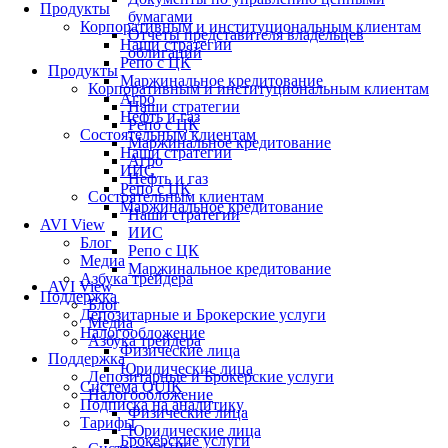
Продукты
бумагами
Корпоративным и институциональным клиентам
Отчеты представителя владельцев
Наши стратегии
облигаций
Репо с ЦК
Продукты
Маржинальное кредитование
Корпоративным и институциональным клиентам
Агро
Наши стратегии
Нефть и газ
Репо с ЦК
Состоятельным клиентам
Маржинальное кредитование
Наши стратегии
Агро
ИИС
Нефть и газ
Репо с ЦК
Состоятельным клиентам
Маржинальное кредитование
Наши стратегии
AVI View
ИИС
Блог
Репо с ЦК
Медиа
Маржинальное кредитование
Азбука трейдера
AVI View
Поддержка
Блог
Депозитарные и Брокерские услуги
Медиа
Налогообложение
Азбука трейдера
Физические лица
Поддержка
Юридические лица
Депозитарные и Брокерские услуги
Система QUIK
Налогообложение
Подписка на аналитику
Физические лица
Тарифы
Юридические лица
Брокерские услуги