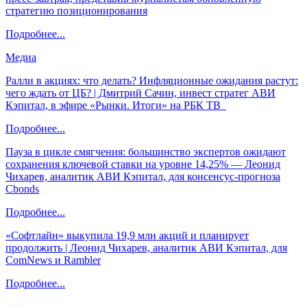
стратегию позиционирования
Подробнее...
Медиа
Ралли в акциях: что делать? Инфляционные ожидания растут:
чего ждать от ЦБ? | Дмитрий Сачин, инвест стратег АВИ
Кэпитал, в эфире «Рынки. Итоги» на РБК ТВ
Подробнее...
Пауза в цикле смягчения: большинство экспертов ожидают
сохранения ключевой ставки на уровне 14,25% — Леонид
Чихарев, аналитик АВИ Кэпитал, для консенсус-прогноза
Cbonds
Подробнее...
«Софтлайн» выкупила 19,9 млн акций и планирует
продолжить | Леонид Чихарев, аналитик АВИ Кэпитал, для
ComNews и Rambler
Подробнее...