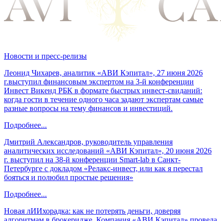
Новости и пресс-релизы
Леонид Чихарев, аналитик «АВИ Кэпитал», 27 июня 2026
г.выступил финансовым экспертом на 3-й конференции
Инвест Викенд РБК в формате быстрых инвест-свиданий:
когда гости в течение одного часа задают экспертам самые
разные вопросы на тему финансов и инвестиций.
Подробнее...
Дмитрий Александров, руководитель управления
аналитических исследований «АВИ Кэпитал», 20 июня 2026
г. выступил на 38-й конференции Smart-lab в Санкт-
Петербурге с докладом «Релакс-инвест, или как я перестал
бояться и полюбил простые решения»
Подробнее...
Новая лИИхорадка: как не потерять деньги, доверяя
алгоритмам в брокеридже. Компания «АВИ Кэпитал» провела