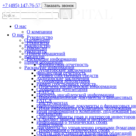
+7 (495) 147-76-57
Заказать звонок
О нас
О компании
О нас
Руководство
О компании
Реквизиты
Руководство
Вакансии
Реквизиты
Прием обращений
Вакансии
Раскрытие информации
Прием обращений
Финансовая отчетность
Раскрытие информации
Аудиторские заключения
Финансовая отчетность
Размер собственных средств
Аудиторские заключения
Сообщения депозитария
Размер собственных средств
Перечень инсайдерской информации
Сообщения депозитария
FATCA
Перечень инсайдерской информации
Информационные документы о финансовых
FATCA
инструментах
Информационные документы о финансовых ин
Иная информация о Компании, подлежащая
Иная информация о Компании, подлежащая р
раскрытию
Стандарт защиты прав и интересов инвесторов
Стандарт защиты прав и интересов
Информация о технических сбоях
инвесторов
Документы по управлению ценными бумагами
Информация о технических сбоях
Отчеты представителя владельцев облигаций
Документы по управлению ценными