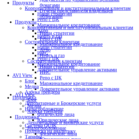
Продукты
бумагами
Корпоративным и институциональным клиентам
Отчеты представителя владельцев
Наши стратегии
облигаций
Репо с ЦК
Продукты
Маржинальное кредитование
Корпоративным и институциональным клиентам
Агро
Наши стратегии
Нефть и газ
Репо с ЦК
Состоятельным клиентам
Маржинальное кредитование
Наши стратегии
Агро
ИИС
Нефть и газ
Репо с ЦК
Состоятельным клиентам
Маржинальное кредитование
Наши стратегии
Доверительное управление активами
ИИС
AVI View
Репо с ЦК
Блог
Маржинальное кредитование
Медиа
Доверительное управление активами
Азбука трейдера
AVI View
Поддержка
Блог
Депозитарные и Брокерские услуги
Медиа
Налогообложение
Азбука трейдера
Физические лица
Поддержка
Юридические лица
Депозитарные и Брокерские услуги
Система QUIK
Налогообложение
Подписка на аналитику
Физические лица
Тарифы