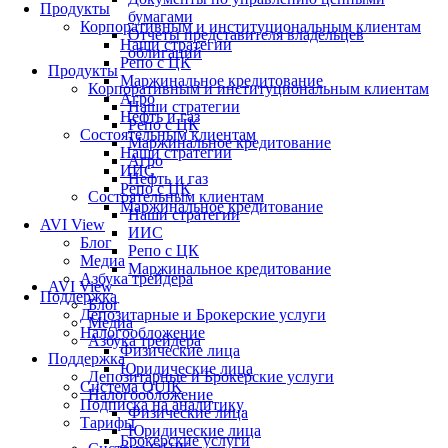
Продукты
бумагами
Корпоративным и институциональным клиентам
Отчеты представителя владельцев
Наши стратегии
облигаций
Репо с ЦК
Продукты
Маржинальное кредитование
Корпоративным и институциональным клиентам
Агро
Наши стратегии
Нефть и газ
Репо с ЦК
Состоятельным клиентам
Маржинальное кредитование
Наши стратегии
Агро
ИИС
Нефть и газ
Репо с ЦК
Состоятельным клиентам
Маржинальное кредитование
Наши стратегии
AVI View
ИИС
Блог
Репо с ЦК
Медиа
Маржинальное кредитование
Азбука трейдера
AVI View
Поддержка
Блог
Депозитарные и Брокерские услуги
Медиа
Налогообложение
Азбука трейдера
Физические лица
Поддержка
Юридические лица
Депозитарные и Брокерские услуги
Система QUIK
Налогообложение
Подписка на аналитику
Физические лица
Тарифы
Юридические лица
Брокерские услуги