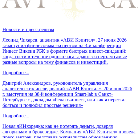
Новости и пресс-релизы
Леонид Чихарев, аналитик «АВИ Кэпитал», 27 июня 2026
г.выступил финансовым экспертом на 3-й конференции
Инвест Викенд РБК в формате быстрых инвест-свиданий:
когда гости в течение одного часа задают экспертам самые
разные вопросы на тему финансов и инвестиций.
Подробнее...
Дмитрий Александров, руководитель управления
аналитических исследований «АВИ Кэпитал», 20 июня 2026
г. выступил на 38-й конференции Smart-lab в Санкт-
Петербурге с докладом «Релакс-инвест, или как я перестал
бояться и полюбил простые решения»
Подробнее...
Новая лИИхорадка: как не потерять деньги, доверяя
алгоритмам в брокеридже. Компания «АВИ Кэпитал» провела
пресс-завтрак, представив журналистам обновленную