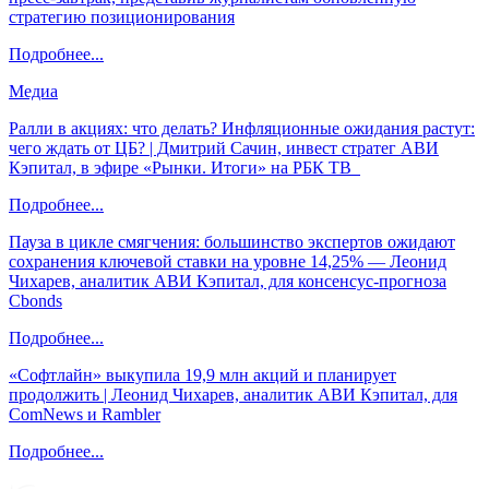
стратегию позиционирования
Подробнее...
Медиа
Ралли в акциях: что делать? Инфляционные ожидания растут:
чего ждать от ЦБ? | Дмитрий Сачин, инвест стратег АВИ
Кэпитал, в эфире «Рынки. Итоги» на РБК ТВ
Подробнее...
Пауза в цикле смягчения: большинство экспертов ожидают
сохранения ключевой ставки на уровне 14,25% — Леонид
Чихарев, аналитик АВИ Кэпитал, для консенсус-прогноза
Cbonds
Подробнее...
«Софтлайн» выкупила 19,9 млн акций и планирует
продолжить | Леонид Чихарев, аналитик АВИ Кэпитал, для
ComNews и Rambler
Подробнее...