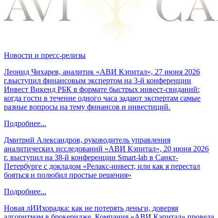
Новости и пресс-релизы
Леонид Чихарев, аналитик «АВИ Кэпитал», 27 июня 2026
г.выступил финансовым экспертом на 3-й конференции
Инвест Викенд РБК в формате быстрых инвест-свиданий:
когда гости в течение одного часа задают экспертам самые
разные вопросы на тему финансов и инвестиций.
Подробнее...
Дмитрий Александров, руководитель управления
аналитических исследований «АВИ Кэпитал», 20 июня 2026
г. выступил на 38-й конференции Smart-lab в Санкт-
Петербурге с докладом «Релакс-инвест, или как я перестал
бояться и полюбил простые решения»
Подробнее...
Новая лИИхорадка: как не потерять деньги, доверяя
алгоритмам в брокеридже. Компания «АВИ Кэпитал» провела