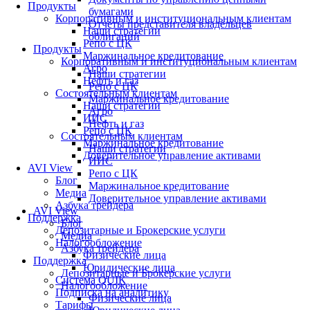
Продукты
бумагами
Корпоративным и институциональным клиентам
Отчеты представителя владельцев
Наши стратегии
облигаций
Репо с ЦК
Продукты
Маржинальное кредитование
Корпоративным и институциональным клиентам
Агро
Наши стратегии
Нефть и газ
Репо с ЦК
Состоятельным клиентам
Маржинальное кредитование
Наши стратегии
Агро
ИИС
Нефть и газ
Репо с ЦК
Состоятельным клиентам
Маржинальное кредитование
Наши стратегии
Доверительное управление активами
ИИС
AVI View
Репо с ЦК
Блог
Маржинальное кредитование
Медиа
Доверительное управление активами
Азбука трейдера
AVI View
Поддержка
Блог
Депозитарные и Брокерские услуги
Медиа
Налогообложение
Азбука трейдера
Физические лица
Поддержка
Юридические лица
Депозитарные и Брокерские услуги
Система QUIK
Налогообложение
Подписка на аналитику
Физические лица
Тарифы