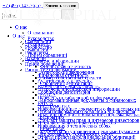
+7 (495) 147-76-57
Заказать звонок
О нас
О компании
О нас
Руководство
О компании
Реквизиты
Руководство
Вакансии
Реквизиты
Прием обращений
Вакансии
Раскрытие информации
Прием обращений
Финансовая отчетность
Раскрытие информации
Аудиторские заключения
Финансовая отчетность
Размер собственных средств
Аудиторские заключения
Сообщения депозитария
Размер собственных средств
Перечень инсайдерской информации
Сообщения депозитария
FATCA
Перечень инсайдерской информации
Информационные документы о финансовых
FATCA
инструментах
Информационные документы о финансовых ин
Иная информация о Компании, подлежащая
Иная информация о Компании, подлежащая р
раскрытию
Стандарт защиты прав и интересов инвесторов
Стандарт защиты прав и интересов
Информация о технических сбоях
инвесторов
Документы по управлению ценными бумагами
Информация о технических сбоях
Отчеты представителя владельцев облигаций
Документы по управлению ценными