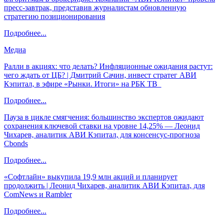
пресс-завтрак, представив журналистам обновленную
стратегию позиционирования
Подробнее...
Медиа
Ралли в акциях: что делать? Инфляционные ожидания растут:
чего ждать от ЦБ? | Дмитрий Сачин, инвест стратег АВИ
Кэпитал, в эфире «Рынки. Итоги» на РБК ТВ
Подробнее...
Пауза в цикле смягчения: большинство экспертов ожидают
сохранения ключевой ставки на уровне 14,25% — Леонид
Чихарев, аналитик АВИ Кэпитал, для консенсус-прогноза
Cbonds
Подробнее...
«Софтлайн» выкупила 19,9 млн акций и планирует
продолжить | Леонид Чихарев, аналитик АВИ Кэпитал, для
ComNews и Rambler
Подробнее...