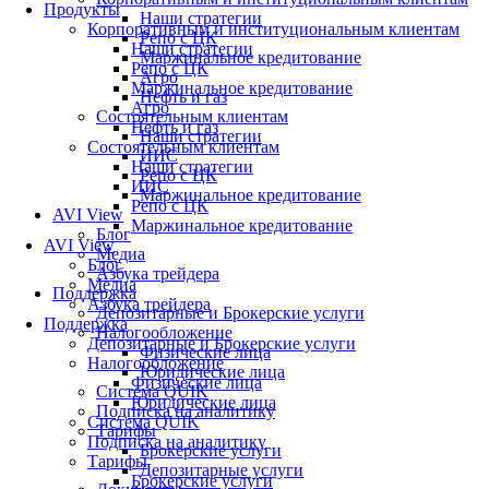
Продукты
Наши стратегии
Корпоративным и институциональным клиентам
Репо с ЦК
Наши стратегии
Маржинальное кредитование
Репо с ЦК
Агро
Маржинальное кредитование
Нефть и газ
Агро
Состоятельным клиентам
Нефть и газ
Наши стратегии
Состоятельным клиентам
ИИС
Наши стратегии
Репо с ЦК
ИИС
Маржинальное кредитование
Репо с ЦК
AVI View
Маржинальное кредитование
Блог
AVI View
Медиа
Блог
Азбука трейдера
Медиа
Поддержка
Азбука трейдера
Депозитарные и Брокерские услуги
Поддержка
Налогообложение
Депозитарные и Брокерские услуги
Физические лица
Налогообложение
Юридические лица
Физические лица
Система QUIK
Юридические лица
Подписка на аналитику
Система QUIK
Тарифы
Подписка на аналитику
Брокерские услуги
Тарифы
Депозитарные услуги
Брокерские услуги