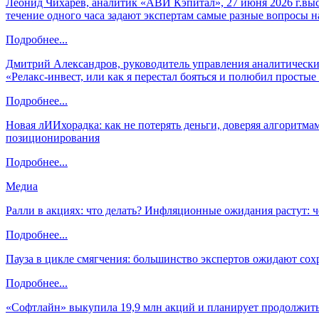
Леонид Чихарев, аналитик «АВИ Кэпитал», 27 июня 2026 г.вы
течение одного часа задают экспертам самые разные вопросы н
Подробнее...
Дмитрий Александров, руководитель управления аналитических
«Релакс-инвест, или как я перестал бояться и полюбил просты
Подробнее...
Новая лИИхорадка: как не потерять деньги, доверяя алгоритм
позиционирования
Подробнее...
Медиа
Ралли в акциях: что делать? Инфляционные ожидания растут: 
Подробнее...
Пауза в цикле смягчения: большинство экспертов ожидают сох
Подробнее...
«Софтлайн» выкупила 19,9 млн акций и планирует продолжить