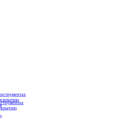
нструментах
раскрытию
струментах
в
аскрытию
и