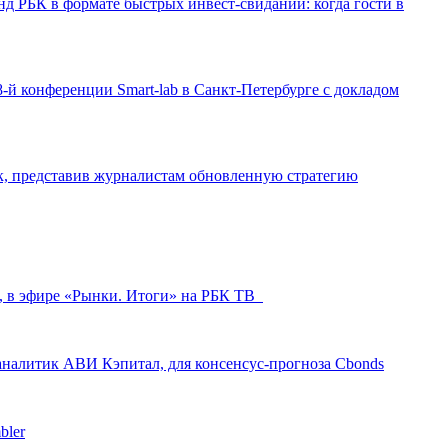
д РБК в формате быстрых инвест-свиданий: когда гости в
-й конференции Smart-lab в Санкт-Петербурге с докладом
ак, представив журналистам обновленную стратегию
л, в эфире «Рынки. Итоги» на РБК ТВ
аналитик АВИ Кэпитал, для консенсус-прогноза Cbonds
bler