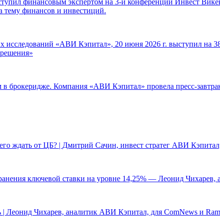
ступил финансовым экспертом на 3-й конференции Инвест Викен
а тему финансов и инвестиций.
 исследований «АВИ Кэпитал», 20 июня 2026 г. выступил на 38
е решения»
ам в брокеридже. Компания «АВИ Кэпитал» провела пресс-завтр
чего ждать от ЦБ? | Дмитрий Сачин, инвест стратег АВИ Кэпита
ранения ключевой ставки на уровне 14,25% — Леонид Чихарев, 
 | Леонид Чихарев, аналитик АВИ Кэпитал, для ComNews и Ram