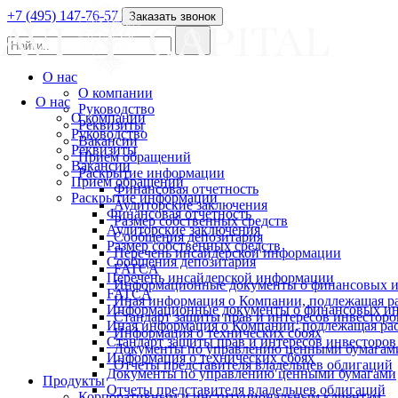
+7 (495) 147-76-57
Заказать звонок
О нас
О компании
О нас
Руководство
О компании
Реквизиты
Руководство
Вакансии
Реквизиты
Прием обращений
Вакансии
Раскрытие информации
Прием обращений
Финансовая отчетность
Раскрытие информации
Аудиторские заключения
Финансовая отчетность
Размер собственных средств
Аудиторские заключения
Сообщения депозитария
Размер собственных средств
Перечень инсайдерской информации
Сообщения депозитария
FATCA
Перечень инсайдерской информации
Информационные документы о финансовых и
FATCA
Иная информация о Компании, подлежащая 
Информационные документы о финансовых ин
Стандарт защиты прав и интересов инвесторо
Иная информация о Компании, подлежащая р
Информация о технических сбоях
Стандарт защиты прав и интересов инвесторов
Документы по управлению ценными бумагам
Информация о технических сбоях
Отчеты представителя владельцев облигаций
Документы по управлению ценными бумагами
Продукты
Отчеты представителя владельцев облигаций
Корпоративным и институциональным клиентам