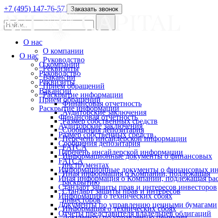
+7 (495) 147-76-57
Заказать звонок
О нас
О компании
О нас
Руководство
О компании
Реквизиты
Руководство
Вакансии
Реквизиты
Прием обращений
Вакансии
Раскрытие информации
Прием обращений
Финансовая отчетность
Раскрытие информации
Аудиторские заключения
Финансовая отчетность
Размер собственных средств
Аудиторские заключения
Сообщения депозитария
Размер собственных средств
Перечень инсайдерской информации
Сообщения депозитария
FATCA
Перечень инсайдерской информации
Информационные документы о финансовых
FATCA
инструментах
Информационные документы о финансовых ин
Иная информация о Компании, подлежащая
Иная информация о Компании, подлежащая р
раскрытию
Стандарт защиты прав и интересов инвесторов
Стандарт защиты прав и интересов
Информация о технических сбоях
инвесторов
Документы по управлению ценными бумагами
Информация о технических сбоях
Отчеты представителя владельцев облигаций
Документы по управлению ценными