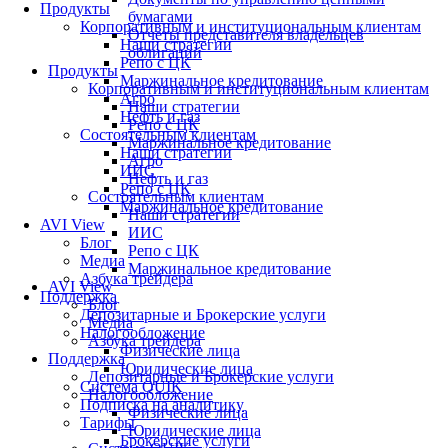
Продукты
бумагами
Корпоративным и институциональным клиентам
Отчеты представителя владельцев
Наши стратегии
облигаций
Репо с ЦК
Продукты
Маржинальное кредитование
Корпоративным и институциональным клиентам
Агро
Наши стратегии
Нефть и газ
Репо с ЦК
Состоятельным клиентам
Маржинальное кредитование
Наши стратегии
Агро
ИИС
Нефть и газ
Репо с ЦК
Состоятельным клиентам
Маржинальное кредитование
Наши стратегии
AVI View
ИИС
Блог
Репо с ЦК
Медиа
Маржинальное кредитование
Азбука трейдера
AVI View
Поддержка
Блог
Депозитарные и Брокерские услуги
Медиа
Налогообложение
Азбука трейдера
Физические лица
Поддержка
Юридические лица
Депозитарные и Брокерские услуги
Система QUIK
Налогообложение
Подписка на аналитику
Физические лица
Тарифы
Юридические лица
Брокерские услуги