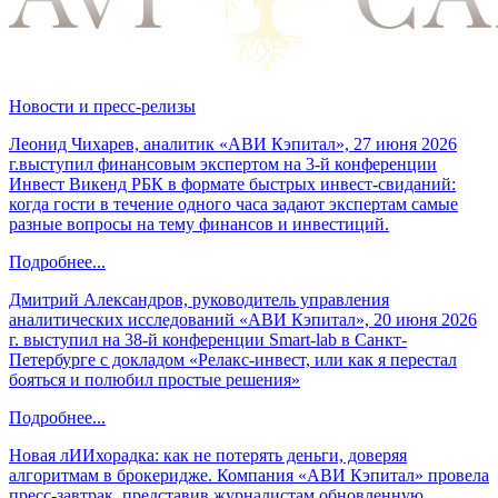
Новости и пресс-релизы
Леонид Чихарев, аналитик «АВИ Кэпитал», 27 июня 2026
г.выступил финансовым экспертом на 3-й конференции
Инвест Викенд РБК в формате быстрых инвест-свиданий:
когда гости в течение одного часа задают экспертам самые
разные вопросы на тему финансов и инвестиций.
Подробнее...
Дмитрий Александров, руководитель управления
аналитических исследований «АВИ Кэпитал», 20 июня 2026
г. выступил на 38-й конференции Smart-lab в Санкт-
Петербурге с докладом «Релакс-инвест, или как я перестал
бояться и полюбил простые решения»
Подробнее...
Новая лИИхорадка: как не потерять деньги, доверяя
алгоритмам в брокеридже. Компания «АВИ Кэпитал» провела
пресс-завтрак, представив журналистам обновленную