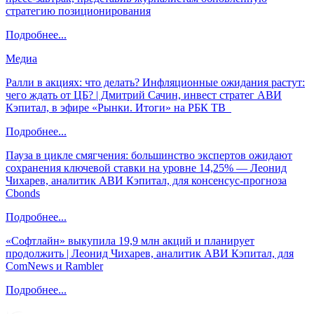
стратегию позиционирования
Подробнее...
Медиа
Ралли в акциях: что делать? Инфляционные ожидания растут:
чего ждать от ЦБ? | Дмитрий Сачин, инвест стратег АВИ
Кэпитал, в эфире «Рынки. Итоги» на РБК ТВ
Подробнее...
Пауза в цикле смягчения: большинство экспертов ожидают
сохранения ключевой ставки на уровне 14,25% — Леонид
Чихарев, аналитик АВИ Кэпитал, для консенсус-прогноза
Cbonds
Подробнее...
«Софтлайн» выкупила 19,9 млн акций и планирует
продолжить | Леонид Чихарев, аналитик АВИ Кэпитал, для
ComNews и Rambler
Подробнее...