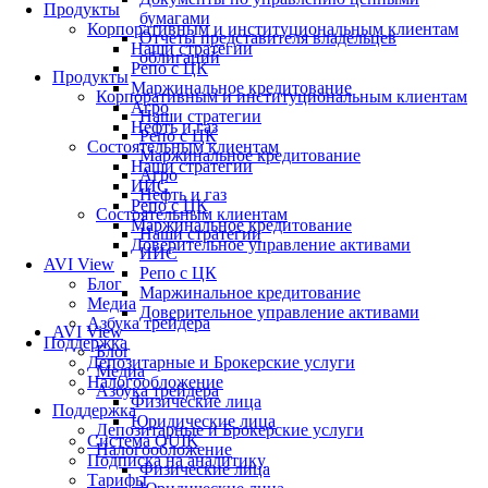
Продукты
бумагами
Корпоративным и институциональным клиентам
Отчеты представителя владельцев
Наши стратегии
облигаций
Репо с ЦК
Продукты
Маржинальное кредитование
Корпоративным и институциональным клиентам
Агро
Наши стратегии
Нефть и газ
Репо с ЦК
Состоятельным клиентам
Маржинальное кредитование
Наши стратегии
Агро
ИИС
Нефть и газ
Репо с ЦК
Состоятельным клиентам
Маржинальное кредитование
Наши стратегии
Доверительное управление активами
ИИС
AVI View
Репо с ЦК
Блог
Маржинальное кредитование
Медиа
Доверительное управление активами
Азбука трейдера
AVI View
Поддержка
Блог
Депозитарные и Брокерские услуги
Медиа
Налогообложение
Азбука трейдера
Физические лица
Поддержка
Юридические лица
Депозитарные и Брокерские услуги
Система QUIK
Налогообложение
Подписка на аналитику
Физические лица
Тарифы