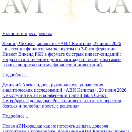
Новости и пресс-релизы
Леонид Чихарев, аналитик «АВИ Кэпитал», 27 июня 2026
г.выступил финансовым экспертом на 3-й конференции
Инвест Викенд РБК в формате быстрых инвест-свиданий:
когда гости в течение одного часа задают экспертам самые
разные вопросы на тему финансов и инвестиций.
Подробнее...
Дмитрий Александров, руководитель управления
аналитических исследований «АВИ Кэпитал», 20 июня 2026
г. выступил на 38-й конференции Smart-lab в Санкт-
Петербурге с докладом «Релакс-инвест, или как я перестал
бояться и полюбил простые решения»
Подробнее...
Новая лИИхорадка: как не потерять деньги, доверяя
алгоритмам в брокеридже. Компания «АВИ Кэпитал» провела