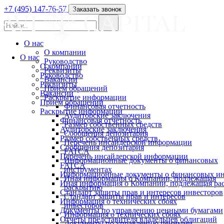
+7 (495) 147-76-57
Заказать звонок
О нас
О компании
О нас
Руководство
О компании
Реквизиты
Руководство
Вакансии
Реквизиты
Прием обращений
Вакансии
Раскрытие информации
Прием обращений
Финансовая отчетность
Раскрытие информации
Аудиторские заключения
Финансовая отчетность
Размер собственных средств
Аудиторские заключения
Сообщения депозитария
Размер собственных средств
Перечень инсайдерской информации
Сообщения депозитария
FATCA
Перечень инсайдерской информации
Информационные документы о финансовых
FATCA
инструментах
Информационные документы о финансовых ин
Иная информация о Компании, подлежащая
Иная информация о Компании, подлежащая р
раскрытию
Стандарт защиты прав и интересов инвесторов
Стандарт защиты прав и интересов
Информация о технических сбоях
инвесторов
Документы по управлению ценными бумагами
Информация о технических сбоях
Отчеты представителя владельцев облигаций
Документы по управлению ценными