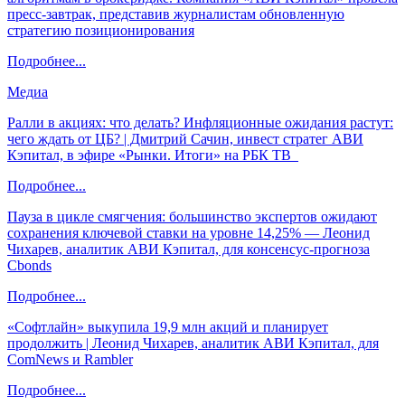
пресс-завтрак, представив журналистам обновленную
стратегию позиционирования
Подробнее...
Медиа
Ралли в акциях: что делать? Инфляционные ожидания растут:
чего ждать от ЦБ? | Дмитрий Сачин, инвест стратег АВИ
Кэпитал, в эфире «Рынки. Итоги» на РБК ТВ
Подробнее...
Пауза в цикле смягчения: большинство экспертов ожидают
сохранения ключевой ставки на уровне 14,25% — Леонид
Чихарев, аналитик АВИ Кэпитал, для консенсус-прогноза
Cbonds
Подробнее...
«Софтлайн» выкупила 19,9 млн акций и планирует
продолжить | Леонид Чихарев, аналитик АВИ Кэпитал, для
ComNews и Rambler
Подробнее...