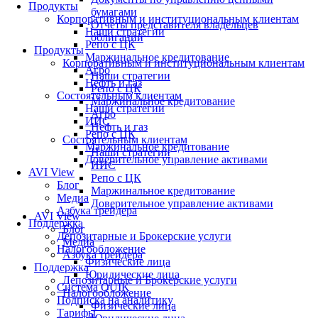
Продукты
бумагами
Корпоративным и институциональным клиентам
Отчеты представителя владельцев
Наши стратегии
облигаций
Репо с ЦК
Продукты
Маржинальное кредитование
Корпоративным и институциональным клиентам
Агро
Наши стратегии
Нефть и газ
Репо с ЦК
Состоятельным клиентам
Маржинальное кредитование
Наши стратегии
Агро
ИИС
Нефть и газ
Репо с ЦК
Состоятельным клиентам
Маржинальное кредитование
Наши стратегии
Доверительное управление активами
ИИС
AVI View
Репо с ЦК
Блог
Маржинальное кредитование
Медиа
Доверительное управление активами
Азбука трейдера
AVI View
Поддержка
Блог
Депозитарные и Брокерские услуги
Медиа
Налогообложение
Азбука трейдера
Физические лица
Поддержка
Юридические лица
Депозитарные и Брокерские услуги
Система QUIK
Налогообложение
Подписка на аналитику
Физические лица
Тарифы