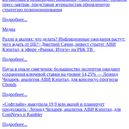
пресс-завтрак, представив журналистам обновленную
стратегию позиционирования
Подробнее...
Медиа
Ралли в акциях: что делать? Инфляционные ожидания растут:
чего ждать от ЦБ? | Дмитрий Сачин, инвест стратег АВИ
Кэпитал, в эфире «Рынки. Итоги» на РБК ТВ
Подробнее...
Пауза в цикле смягчения: большинство экспертов ожидают
сохранения ключевой ставки на уровне 14,25% — Леонид
Чихарев, аналитик АВИ Кэпитал, для консенсус-прогноза
Cbonds
Подробнее...
«Софтлайн» выкупила 19,9 млн акций и планирует
продолжить | Леонид Чихарев, аналитик АВИ Кэпитал, для
ComNews и Rambler
Подробнее...