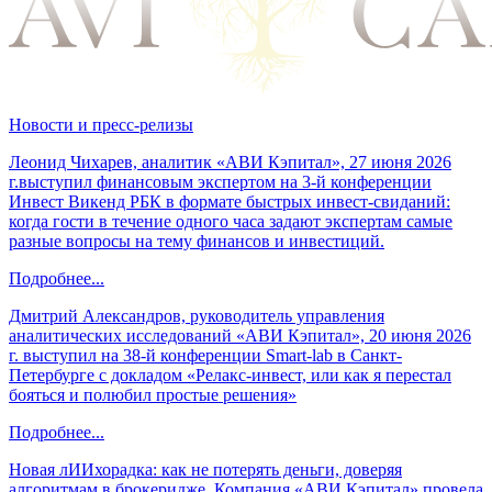
Новости и пресс-релизы
Леонид Чихарев, аналитик «АВИ Кэпитал», 27 июня 2026
г.выступил финансовым экспертом на 3-й конференции
Инвест Викенд РБК в формате быстрых инвест-свиданий:
когда гости в течение одного часа задают экспертам самые
разные вопросы на тему финансов и инвестиций.
Подробнее...
Дмитрий Александров, руководитель управления
аналитических исследований «АВИ Кэпитал», 20 июня 2026
г. выступил на 38-й конференции Smart-lab в Санкт-
Петербурге с докладом «Релакс-инвест, или как я перестал
бояться и полюбил простые решения»
Подробнее...
Новая лИИхорадка: как не потерять деньги, доверяя
алгоритмам в брокеридже. Компания «АВИ Кэпитал» провела