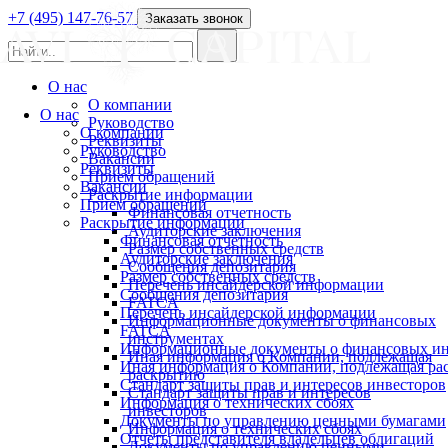
+7 (495) 147-76-57
Заказать звонок
О нас
О компании
О нас
Руководство
О компании
Реквизиты
Руководство
Вакансии
Реквизиты
Прием обращений
Вакансии
Раскрытие информации
Прием обращений
Финансовая отчетность
Раскрытие информации
Аудиторские заключения
Финансовая отчетность
Размер собственных средств
Аудиторские заключения
Сообщения депозитария
Размер собственных средств
Перечень инсайдерской информации
Сообщения депозитария
FATCA
Перечень инсайдерской информации
Информационные документы о финансовых
FATCA
инструментах
Информационные документы о финансовых ин
Иная информация о Компании, подлежащая
Иная информация о Компании, подлежащая р
раскрытию
Стандарт защиты прав и интересов инвесторов
Стандарт защиты прав и интересов
Информация о технических сбоях
инвесторов
Документы по управлению ценными бумагами
Информация о технических сбоях
Отчеты представителя владельцев облигаций
Документы по управлению ценными