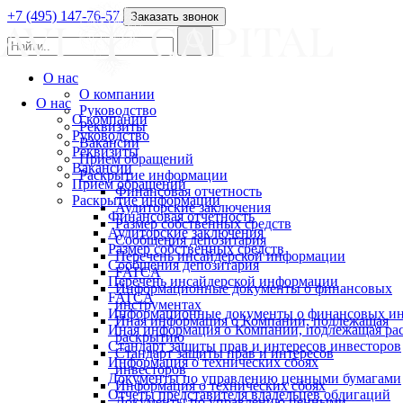
+7 (495) 147-76-57
Заказать звонок
О нас
О компании
О нас
Руководство
О компании
Реквизиты
Руководство
Вакансии
Реквизиты
Прием обращений
Вакансии
Раскрытие информации
Прием обращений
Финансовая отчетность
Раскрытие информации
Аудиторские заключения
Финансовая отчетность
Размер собственных средств
Аудиторские заключения
Сообщения депозитария
Размер собственных средств
Перечень инсайдерской информации
Сообщения депозитария
FATCA
Перечень инсайдерской информации
Информационные документы о финансовых
FATCA
инструментах
Информационные документы о финансовых ин
Иная информация о Компании, подлежащая
Иная информация о Компании, подлежащая р
раскрытию
Стандарт защиты прав и интересов инвесторов
Стандарт защиты прав и интересов
Информация о технических сбоях
инвесторов
Документы по управлению ценными бумагами
Информация о технических сбоях
Отчеты представителя владельцев облигаций
Документы по управлению ценными