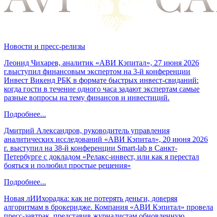
Новости и пресс-релизы
Леонид Чихарев, аналитик «АВИ Кэпитал», 27 июня 2026
г.выступил финансовым экспертом на 3-й конференции
Инвест Викенд РБК в формате быстрых инвест-свиданий:
когда гости в течение одного часа задают экспертам самые
разные вопросы на тему финансов и инвестиций.
Подробнее...
Дмитрий Александров, руководитель управления
аналитических исследований «АВИ Кэпитал», 20 июня 2026
г. выступил на 38-й конференции Smart-lab в Санкт-
Петербурге с докладом «Релакс-инвест, или как я перестал
бояться и полюбил простые решения»
Подробнее...
Новая лИИхорадка: как не потерять деньги, доверяя
алгоритмам в брокеридже. Компания «АВИ Кэпитал» провела
пресс-завтрак, представив журналистам обновленную