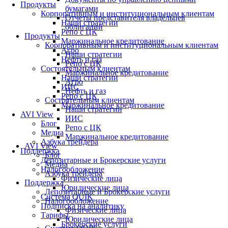
Продукты
бумагами
Корпоративным и институциональным клиентам
Отчеты представителя владельцев
Наши стратегии
облигаций
Репо с ЦК
Продукты
Маржинальное кредитование
Корпоративным и институциональным клиентам
Агро
Наши стратегии
Нефть и газ
Репо с ЦК
Состоятельным клиентам
Маржинальное кредитование
Наши стратегии
Агро
ИИС
Нефть и газ
Репо с ЦК
Состоятельным клиентам
Маржинальное кредитование
Наши стратегии
AVI View
ИИС
Блог
Репо с ЦК
Медиа
Маржинальное кредитование
Азбука трейдера
AVI View
Поддержка
Блог
Депозитарные и Брокерские услуги
Медиа
Налогообложение
Азбука трейдера
Физические лица
Поддержка
Юридические лица
Депозитарные и Брокерские услуги
Система QUIK
Налогообложение
Подписка на аналитику
Физические лица
Тарифы
Юридические лица
Брокерские услуги