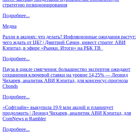
стратегию позиционирования
Подробнее...
Медиа
Ралли в акциях: что делать? Инфляционные ожидания растут:
чего ждать от ЦБ? | Дмитрий Сачин, инвест стратег АВИ
Кэпитал, в эфире «Рынки. Итоги» на РБК ТВ
Подробнее...
Пауза в цикле смягчения: большинство экспертов ожидают
сохранения ключевой ставки на уровне 14,25% — Леонид
Чихарев, аналитик АВИ Кэпитал, для консенсус-прогноза
Cbonds
Подробнее...
«Софтлайн» выкупила 19,9 млн акций и планирует
продолжить | Леонид Чихарев, аналитик АВИ Кэпитал, для
ComNews и Rambler
Подробнее...