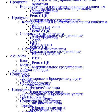
Продукты
бумагами
Корпоративным и институциональным клиентам
Отчеты представителя владельцев
Наши стратегии
облигаций
Репо с ЦК
Продукты
Маржинальное кредитование
Корпоративным и институциональным клиентам
Агро
Наши стратегии
Нефть и газ
Репо с ЦК
Состоятельным клиентам
Маржинальное кредитование
Наши стратегии
Агро
ИИС
Нефть и газ
Репо с ЦК
Состоятельным клиентам
Маржинальное кредитование
Наши стратегии
AVI View
ИИС
Блог
Репо с ЦК
Медиа
Маржинальное кредитование
Азбука трейдера
AVI View
Поддержка
Блог
Депозитарные и Брокерские услуги
Медиа
Налогообложение
Азбука трейдера
Физические лица
Поддержка
Юридические лица
Депозитарные и Брокерские услуги
Система QUIK
Налогообложение
Подписка на аналитику
Физические лица
Тарифы
Юридические лица
Брокерские услуги