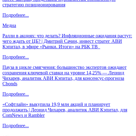
стратегию позиционирования
Подробнее...
Медиа
Ралли в акциях: что делать? Инфляционные ожидания растут:
чего ждать от ЦБ? | Дмитрий Сачин, инвест стратег АВИ
Кэпитал, в эфире «Рынки. Итоги» на РБК ТВ
Подробнее...
Пауза в цикле смягчения: большинство экспертов ожидают
сохранения ключевой ставки на уровне 14,25% — Леонид
Чихарев, аналитик АВИ Кэпитал, для консенсус-прогноза
Cbonds
Подробнее...
«Софтлайн» выкупила 19,9 млн акций и планирует
продолжить | Леонид Чихарев, аналитик АВИ Кэпитал, для
ComNews и Rambler
Подробнее...