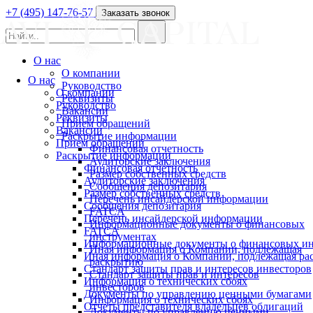
+7 (495) 147-76-57
Заказать звонок
О нас
О компании
О нас
Руководство
О компании
Реквизиты
Руководство
Вакансии
Реквизиты
Прием обращений
Вакансии
Раскрытие информации
Прием обращений
Финансовая отчетность
Раскрытие информации
Аудиторские заключения
Финансовая отчетность
Размер собственных средств
Аудиторские заключения
Сообщения депозитария
Размер собственных средств
Перечень инсайдерской информации
Сообщения депозитария
FATCA
Перечень инсайдерской информации
Информационные документы о финансовых
FATCA
инструментах
Информационные документы о финансовых ин
Иная информация о Компании, подлежащая
Иная информация о Компании, подлежащая р
раскрытию
Стандарт защиты прав и интересов инвесторов
Стандарт защиты прав и интересов
Информация о технических сбоях
инвесторов
Документы по управлению ценными бумагами
Информация о технических сбоях
Отчеты представителя владельцев облигаций
Документы по управлению ценными