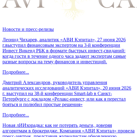
Новости и пресс-релизы
Леонид Чихарев, аналитик «АВИ Кэпитал», 27 июня 2026
г.выступил финансовым экспертом на 3-й конференции
Инвест Викенд РБК в формате быстрых инвест-свиданий:
когда гости в течение одного часа задают экспертам самые
разные вопросы на тему финансов и инвестиций.
Подробнее...
Дмитрий Александров, руководитель управления
аналитических исследований «АВИ Кэпитал», 20 июня 2026
г. выступил на 38-й конференции Smart-lab в Санкт-
Петербурге с докладом «Релакс-инвест, или как я перестал
бояться и полюбил простые решения»
Подробнее...
Новая лИИхорадка: как не потерять деньги, доверяя
алгоритмам в брокеридже. Компания «АВИ Кэпитал» провела
пресс-завтрак, представив журналистам обновленную