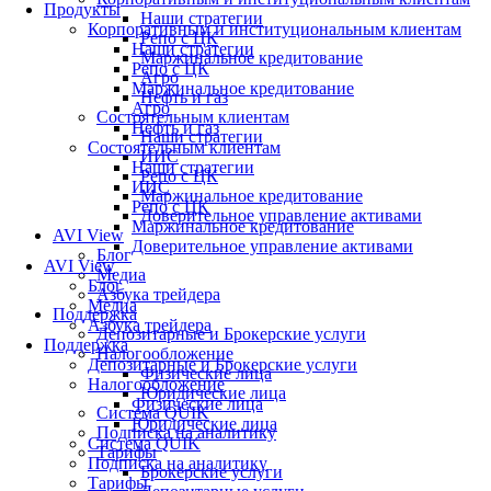
Продукты
Наши стратегии
Корпоративным и институциональным клиентам
Репо с ЦК
Наши стратегии
Маржинальное кредитование
Репо с ЦК
Агро
Маржинальное кредитование
Нефть и газ
Агро
Состоятельным клиентам
Нефть и газ
Наши стратегии
Состоятельным клиентам
ИИС
Наши стратегии
Репо с ЦК
ИИС
Маржинальное кредитование
Репо с ЦК
Доверительное управление активами
Маржинальное кредитование
AVI View
Доверительное управление активами
Блог
AVI View
Медиа
Блог
Азбука трейдера
Медиа
Поддержка
Азбука трейдера
Депозитарные и Брокерские услуги
Поддержка
Налогообложение
Депозитарные и Брокерские услуги
Физические лица
Налогообложение
Юридические лица
Физические лица
Система QUIK
Юридические лица
Подписка на аналитику
Система QUIK
Тарифы
Подписка на аналитику
Брокерские услуги
Тарифы