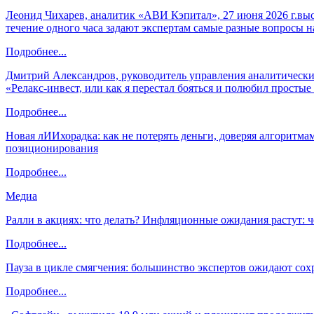
Леонид Чихарев, аналитик «АВИ Кэпитал», 27 июня 2026 г.вы
течение одного часа задают экспертам самые разные вопросы н
Подробнее...
Дмитрий Александров, руководитель управления аналитических
«Релакс-инвест, или как я перестал бояться и полюбил просты
Подробнее...
Новая лИИхорадка: как не потерять деньги, доверяя алгоритм
позиционирования
Подробнее...
Медиа
Ралли в акциях: что делать? Инфляционные ожидания растут: 
Подробнее...
Пауза в цикле смягчения: большинство экспертов ожидают сох
Подробнее...