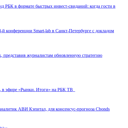
д РБК в формате быстрых инвест-свиданий: когда гости в
-й конференции Smart-lab в Санкт-Петербурге с докладом
ак, представив журналистам обновленную стратегию
л, в эфире «Рынки. Итоги» на РБК ТВ
аналитик АВИ Кэпитал, для консенсус-прогноза Cbonds