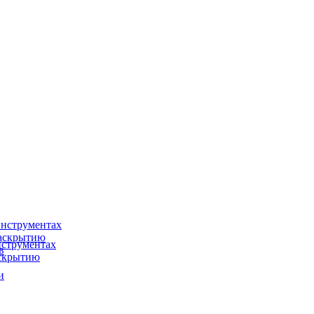
нструментах
раскрытию
струментах
в
аскрытию
и