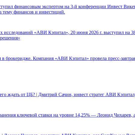
ступил финансовым экспертом на 3-й конференции Инвест Викен
а тему финансов и инвестиций.
 исследований «АВИ Кэпитал», 20 июня 2026 г. выступил на 38
е решения»
ам в брокеридже. Компания «АВИ Кэпитал» провела пресс-завтр
чего ждать от ЦБ? | Дмитрий Сачин, инвест стратег АВИ Кэпита
ранения ключевой ставки на уровне 14,25% — Леонид Чихарев, 