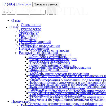
+7 (495) 147-76-57
Заказать звонок
О нас
О компании
О нас
Руководство
О компании
Реквизиты
Руководство
Вакансии
Реквизиты
Прием обращений
Вакансии
Раскрытие информации
Прием обращений
Финансовая отчетность
Раскрытие информации
Аудиторские заключения
Финансовая отчетность
Размер собственных средств
Аудиторские заключения
Сообщения депозитария
Размер собственных средств
Перечень инсайдерской информации
Сообщения депозитария
FATCA
Перечень инсайдерской информации
Информационные документы о финансовых и
FATCA
Иная информация о Компании, подлежащая 
Информационные документы о финансовых ин
Стандарт защиты прав и интересов инвесторо
Иная информация о Компании, подлежащая р
Информация о технических сбоях
Стандарт защиты прав и интересов инвесторов
Документы по управлению ценными бумагам
Информация о технических сбоях
Отчеты представителя владельцев облигаций
Документы по управлению ценными бумагами
Продукты
Отчеты представителя владельцев облигаций
Корпоративным и институциональным клиентам