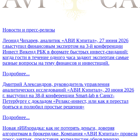
Новости и пресс-релизы
Леонид Чихарев, аналитик «АВИ Кэпитал», 27 июня 2026
г.выступил финансовым экспертом на 3-й конференции
Инвест Викенд РБК в формате быстрых инвест-свиданий:
когда гости в течение одного часа задают экспертам самые
разные вопросы на тему финансов и инвестиций.
Подробнее...
Дмитрий Александров, руководитель управления
аналитических исследований «АВИ Кэпитал», 20 июня 2026
г. выступил на 38-й конференции Smart-lab в Санкт-
Петербурге с докладом «Релакс-инвест, или как я перестал
бояться и полюбил простые решения»
Подробнее...
Новая лИИхорадка: как не потерять деньги, доверяя
алгоритмам в брокеридже. Компания «АВИ Кэпитал» провела
пресс-завтрак, представив журналистам обновленную