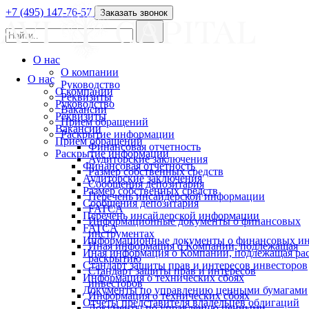
+7 (495) 147-76-57
Заказать звонок
О нас
О компании
О нас
Руководство
О компании
Реквизиты
Руководство
Вакансии
Реквизиты
Прием обращений
Вакансии
Раскрытие информации
Прием обращений
Финансовая отчетность
Раскрытие информации
Аудиторские заключения
Финансовая отчетность
Размер собственных средств
Аудиторские заключения
Сообщения депозитария
Размер собственных средств
Перечень инсайдерской информации
Сообщения депозитария
FATCA
Перечень инсайдерской информации
Информационные документы о финансовых
FATCA
инструментах
Информационные документы о финансовых ин
Иная информация о Компании, подлежащая
Иная информация о Компании, подлежащая р
раскрытию
Стандарт защиты прав и интересов инвесторов
Стандарт защиты прав и интересов
Информация о технических сбоях
инвесторов
Документы по управлению ценными бумагами
Информация о технических сбоях
Отчеты представителя владельцев облигаций
Документы по управлению ценными