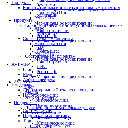
Продукты
бумагами
Корпоративным и институциональным клиентам
Отчеты представителя владельцев
Наши стратегии
облигаций
Репо с ЦК
Продукты
Маржинальное кредитование
Корпоративным и институциональным клиентам
Агро
Наши стратегии
Нефть и газ
Репо с ЦК
Состоятельным клиентам
Маржинальное кредитование
Наши стратегии
Агро
ИИС
Нефть и газ
Репо с ЦК
Состоятельным клиентам
Маржинальное кредитование
Наши стратегии
AVI View
ИИС
Блог
Репо с ЦК
Медиа
Маржинальное кредитование
Азбука трейдера
AVI View
Поддержка
Блог
Депозитарные и Брокерские услуги
Медиа
Налогообложение
Азбука трейдера
Физические лица
Поддержка
Юридические лица
Депозитарные и Брокерские услуги
Система QUIK
Налогообложение
Подписка на аналитику
Физические лица
Тарифы
Юридические лица
Брокерские услуги