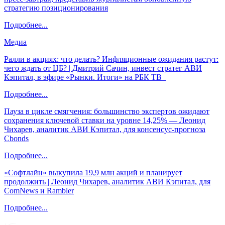
стратегию позиционирования
Подробнее...
Медиа
Ралли в акциях: что делать? Инфляционные ожидания растут:
чего ждать от ЦБ? | Дмитрий Сачин, инвест стратег АВИ
Кэпитал, в эфире «Рынки. Итоги» на РБК ТВ
Подробнее...
Пауза в цикле смягчения: большинство экспертов ожидают
сохранения ключевой ставки на уровне 14,25% — Леонид
Чихарев, аналитик АВИ Кэпитал, для консенсус-прогноза
Cbonds
Подробнее...
«Софтлайн» выкупила 19,9 млн акций и планирует
продолжить | Леонид Чихарев, аналитик АВИ Кэпитал, для
ComNews и Rambler
Подробнее...