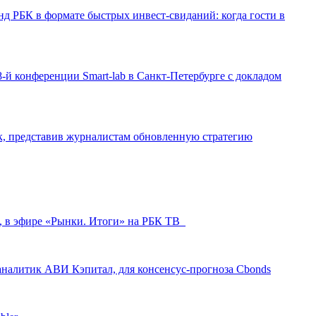
д РБК в формате быстрых инвест-свиданий: когда гости в
-й конференции Smart-lab в Санкт-Петербурге с докладом
ак, представив журналистам обновленную стратегию
л, в эфире «Рынки. Итоги» на РБК ТВ
аналитик АВИ Кэпитал, для консенсус-прогноза Cbonds