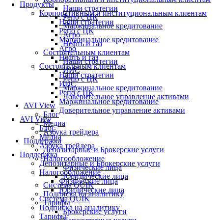
Продукты
Наши стратегии
Корпоративным и институциональным клиентам
Репо с ЦК
Наши стратегии
Маржинальное кредитование
Репо с ЦК
Агро
Маржинальное кредитование
Нефть и газ
Агро
Состоятельным клиентам
Нефть и газ
Наши стратегии
Состоятельным клиентам
ИИС
Наши стратегии
Репо с ЦК
ИИС
Маржинальное кредитование
Репо с ЦК
Доверительное управление активами
Маржинальное кредитование
AVI View
Доверительное управление активами
Блог
AVI View
Медиа
Блог
Азбука трейдера
Медиа
Поддержка
Азбука трейдера
Депозитарные и Брокерские услуги
Поддержка
Налогообложение
Депозитарные и Брокерские услуги
Физические лица
Налогообложение
Юридические лица
Физические лица
Система QUIK
Юридические лица
Подписка на аналитику
Система QUIK
Тарифы
Подписка на аналитику
Брокерские услуги
Тарифы