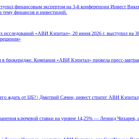
ступил финансовым экспертом на 3-й конференции Инвест Викен
а тему финансов и инвестиций.
 исследований «АВИ Кэпитал», 20 июня 2026 г. выступил на 38
е решения»
ам в брокеридже. Компания «АВИ Кэпитал» провела пресс-завтр
чего ждать от ЦБ? | Дмитрий Сачин, инвест стратег АВИ Кэпита
ранения ключевой ставки на уровне 14,25% — Леонид Чихарев, 