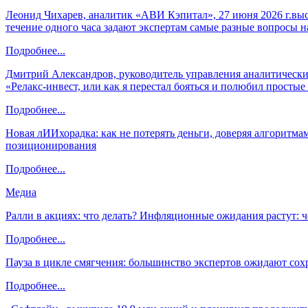
Леонид Чихарев, аналитик «АВИ Кэпитал», 27 июня 2026 г.вы
течение одного часа задают экспертам самые разные вопросы н
Подробнее...
Дмитрий Александров, руководитель управления аналитических
«Релакс-инвест, или как я перестал бояться и полюбил просты
Подробнее...
Новая лИИхорадка: как не потерять деньги, доверяя алгоритм
позиционирования
Подробнее...
Медиа
Ралли в акциях: что делать? Инфляционные ожидания растут: 
Подробнее...
Пауза в цикле смягчения: большинство экспертов ожидают сох
Подробнее...