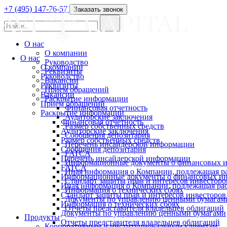
+7 (495) 147-76-57
Заказать звонок
О нас
О компании
О нас
Руководство
О компании
Реквизиты
Руководство
Вакансии
Реквизиты
Прием обращений
Вакансии
Раскрытие информации
Прием обращений
Финансовая отчетность
Раскрытие информации
Аудиторские заключения
Финансовая отчетность
Размер собственных средств
Аудиторские заключения
Сообщения депозитария
Размер собственных средств
Перечень инсайдерской информации
Сообщения депозитария
FATCA
Перечень инсайдерской информации
Информационные документы о финансовых и
FATCA
Иная информация о Компании, подлежащая 
Информационные документы о финансовых ин
Стандарт защиты прав и интересов инвесторо
Иная информация о Компании, подлежащая р
Информация о технических сбоях
Стандарт защиты прав и интересов инвесторов
Документы по управлению ценными бумагам
Информация о технических сбоях
Отчеты представителя владельцев облигаций
Документы по управлению ценными бумагами
Продукты
Отчеты представителя владельцев облигаций
Корпоративным и институциональным клиентам