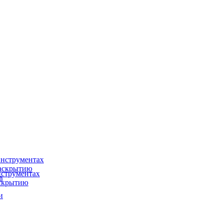
нструментах
раскрытию
струментах
в
аскрытию
и