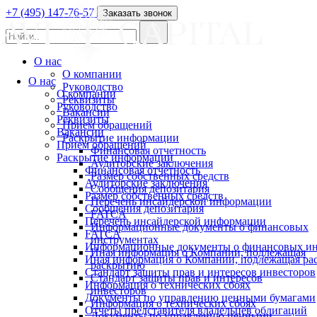
+7 (495) 147-76-57
Заказать звонок
О нас
О компании
О нас
Руководство
О компании
Реквизиты
Руководство
Вакансии
Реквизиты
Прием обращений
Вакансии
Раскрытие информации
Прием обращений
Финансовая отчетность
Раскрытие информации
Аудиторские заключения
Финансовая отчетность
Размер собственных средств
Аудиторские заключения
Сообщения депозитария
Размер собственных средств
Перечень инсайдерской информации
Сообщения депозитария
FATCA
Перечень инсайдерской информации
Информационные документы о финансовых
FATCA
инструментах
Информационные документы о финансовых ин
Иная информация о Компании, подлежащая
Иная информация о Компании, подлежащая р
раскрытию
Стандарт защиты прав и интересов инвесторов
Стандарт защиты прав и интересов
Информация о технических сбоях
инвесторов
Документы по управлению ценными бумагами
Информация о технических сбоях
Отчеты представителя владельцев облигаций
Документы по управлению ценными