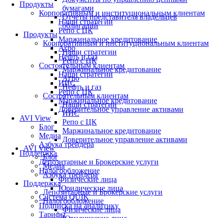
Продукты
бумагами
Корпоративным и институциональным клиентам
Отчеты представителя владельцев
Наши стратегии
облигаций
Репо с ЦК
Продукты
Маржинальное кредитование
Корпоративным и институциональным клиентам
Агро
Наши стратегии
Нефть и газ
Репо с ЦК
Состоятельным клиентам
Маржинальное кредитование
Наши стратегии
Агро
ИИС
Нефть и газ
Репо с ЦК
Состоятельным клиентам
Маржинальное кредитование
Наши стратегии
Доверительное управление активами
ИИС
AVI View
Репо с ЦК
Блог
Маржинальное кредитование
Медиа
Доверительное управление активами
Азбука трейдера
AVI View
Поддержка
Блог
Депозитарные и Брокерские услуги
Медиа
Налогообложение
Азбука трейдера
Физические лица
Поддержка
Юридические лица
Депозитарные и Брокерские услуги
Система QUIK
Налогообложение
Подписка на аналитику
Физические лица
Тарифы