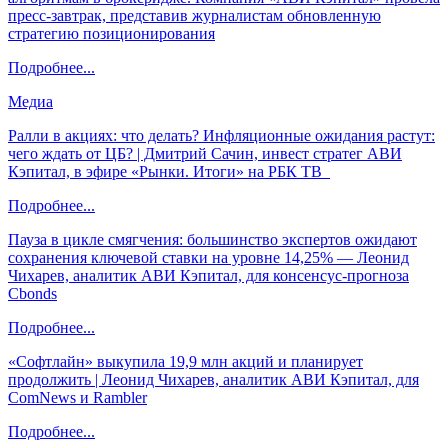
пресс-завтрак, представив журналистам обновленную
стратегию позиционирования
Подробнее...
Медиа
Ралли в акциях: что делать? Инфляционные ожидания растут:
чего ждать от ЦБ? | Дмитрий Сачин, инвест стратег АВИ
Кэпитал, в эфире «Рынки. Итоги» на РБК ТВ
Подробнее...
Пауза в цикле смягчения: большинство экспертов ожидают
сохранения ключевой ставки на уровне 14,25% — Леонид
Чихарев, аналитик АВИ Кэпитал, для консенсус-прогноза
Cbonds
Подробнее...
«Софтлайн» выкупила 19,9 млн акций и планирует
продолжить | Леонид Чихарев, аналитик АВИ Кэпитал, для
ComNews и Rambler
Подробнее...