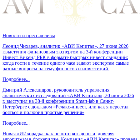
Новости и пресс-релизы
Леонид Чихарев, аналитик «АВИ Кэпитал», 27 июня 2026
г.выступил финансовым экспертом на 3-й конференции
Инвест Викенд РБК в формате быстрых инвест-свиданий:
когда гости в течение одного часа задают экспертам самые
разные вопросы на тему финансов и инвестиций.
Подробнее...
Дмитрий Александров, руководитель управления
аналитических исследований «АВИ Кэпитал», 20 июня 2026
г. выступил на 38-й конференции Smart-lab в Санкт-
Петербурге с докладом «Релакс-инвест, или как я перестал
бояться и полюбил простые решения»
Подробнее...
Новая лИИхорадка: как не потерять деньги, доверяя
алгоритмам в брокеридже. Компания «АВИ Кэпитал» провела