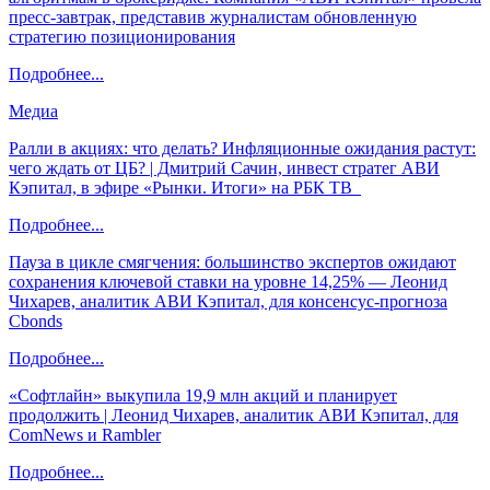
пресс-завтрак, представив журналистам обновленную
стратегию позиционирования
Подробнее...
Медиа
Ралли в акциях: что делать? Инфляционные ожидания растут:
чего ждать от ЦБ? | Дмитрий Сачин, инвест стратег АВИ
Кэпитал, в эфире «Рынки. Итоги» на РБК ТВ
Подробнее...
Пауза в цикле смягчения: большинство экспертов ожидают
сохранения ключевой ставки на уровне 14,25% — Леонид
Чихарев, аналитик АВИ Кэпитал, для консенсус-прогноза
Cbonds
Подробнее...
«Софтлайн» выкупила 19,9 млн акций и планирует
продолжить | Леонид Чихарев, аналитик АВИ Кэпитал, для
ComNews и Rambler
Подробнее...