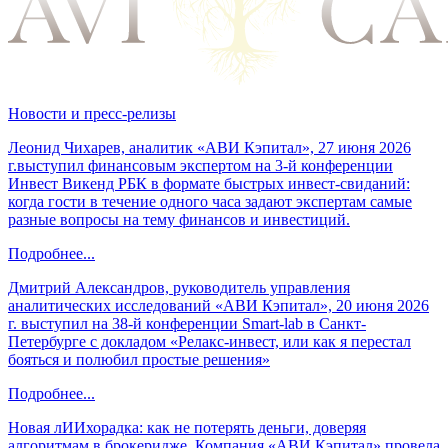
Новости и пресс-релизы
Леонид Чихарев, аналитик «АВИ Кэпитал», 27 июня 2026
г.выступил финансовым экспертом на 3-й конференции
Инвест Викенд РБК в формате быстрых инвест-свиданий:
когда гости в течение одного часа задают экспертам самые
разные вопросы на тему финансов и инвестиций.
Подробнее...
Дмитрий Александров, руководитель управления
аналитических исследований «АВИ Кэпитал», 20 июня 2026
г. выступил на 38-й конференции Smart-lab в Санкт-
Петербурге с докладом «Релакс-инвест, или как я перестал
бояться и полюбил простые решения»
Подробнее...
Новая лИИхорадка: как не потерять деньги, доверяя
алгоритмам в брокеридже. Компания «АВИ Кэпитал» провела