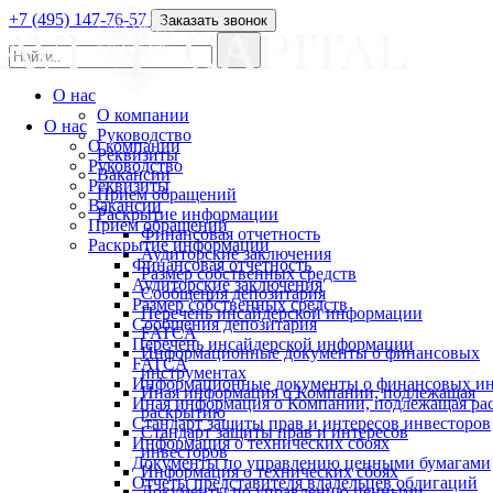
+7 (495) 147-76-57
Заказать звонок
О нас
О компании
О нас
Руководство
О компании
Реквизиты
Руководство
Вакансии
Реквизиты
Прием обращений
Вакансии
Раскрытие информации
Прием обращений
Финансовая отчетность
Раскрытие информации
Аудиторские заключения
Финансовая отчетность
Размер собственных средств
Аудиторские заключения
Сообщения депозитария
Размер собственных средств
Перечень инсайдерской информации
Сообщения депозитария
FATCA
Перечень инсайдерской информации
Информационные документы о финансовых
FATCA
инструментах
Информационные документы о финансовых ин
Иная информация о Компании, подлежащая
Иная информация о Компании, подлежащая р
раскрытию
Стандарт защиты прав и интересов инвесторов
Стандарт защиты прав и интересов
Информация о технических сбоях
инвесторов
Документы по управлению ценными бумагами
Информация о технических сбоях
Отчеты представителя владельцев облигаций
Документы по управлению ценными