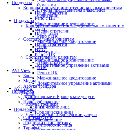
Продукты
бумагами
Корпоративным и институциональным клиентам
Отчеты представителя владельцев
Наши стратегии
облигаций
Репо с ЦК
Продукты
Маржинальное кредитование
Корпоративным и институциональным клиентам
Агро
Наши стратегии
Нефть и газ
Репо с ЦК
Состоятельным клиентам
Маржинальное кредитование
Наши стратегии
Агро
ИИС
Нефть и газ
Репо с ЦК
Состоятельным клиентам
Маржинальное кредитование
Наши стратегии
Доверительное управление активами
ИИС
AVI View
Репо с ЦК
Блог
Маржинальное кредитование
Медиа
Доверительное управление активами
Азбука трейдера
AVI View
Поддержка
Блог
Депозитарные и Брокерские услуги
Медиа
Налогообложение
Азбука трейдера
Физические лица
Поддержка
Юридические лица
Депозитарные и Брокерские услуги
Система QUIK
Налогообложение
Подписка на аналитику
Физические лица
Тарифы