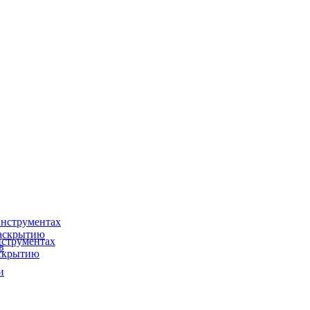
нструментах
раскрытию
струментах
в
аскрытию
и