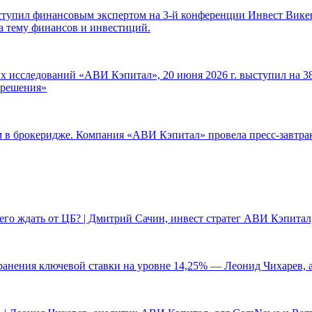
ступил финансовым экспертом на 3-й конференции Инвест Викен
а тему финансов и инвестиций.
 исследований «АВИ Кэпитал», 20 июня 2026 г. выступил на 38
е решения»
ам в брокеридже. Компания «АВИ Кэпитал» провела пресс-завтр
чего ждать от ЦБ? | Дмитрий Сачин, инвест стратег АВИ Кэпита
ранения ключевой ставки на уровне 14,25% — Леонид Чихарев, 