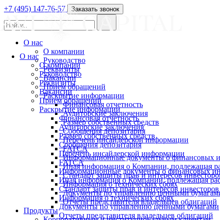
+7 (495) 147-76-57
Заказать звонок
О нас
О компании
О нас
Руководство
О компании
Реквизиты
Руководство
Вакансии
Реквизиты
Прием обращений
Вакансии
Раскрытие информации
Прием обращений
Финансовая отчетность
Раскрытие информации
Аудиторские заключения
Финансовая отчетность
Размер собственных средств
Аудиторские заключения
Сообщения депозитария
Размер собственных средств
Перечень инсайдерской информации
Сообщения депозитария
FATCA
Перечень инсайдерской информации
Информационные документы о финансовых и
FATCA
Иная информация о Компании, подлежащая 
Информационные документы о финансовых ин
Стандарт защиты прав и интересов инвесторо
Иная информация о Компании, подлежащая р
Информация о технических сбоях
Стандарт защиты прав и интересов инвесторов
Документы по управлению ценными бумагам
Информация о технических сбоях
Отчеты представителя владельцев облигаций
Документы по управлению ценными бумагами
Продукты
Отчеты представителя владельцев облигаций
Корпоративным и институциональным клиентам