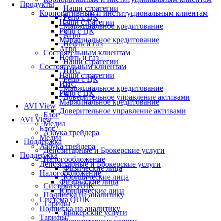
Продукты
Наши стратегии
Корпоративным и институциональным клиентам
Репо с ЦК
Наши стратегии
Маржинальное кредитование
Репо с ЦК
Агро
Маржинальное кредитование
Нефть и газ
Агро
Состоятельным клиентам
Нефть и газ
Наши стратегии
Состоятельным клиентам
ИИС
Наши стратегии
Репо с ЦК
ИИС
Маржинальное кредитование
Репо с ЦК
Доверительное управление активами
Маржинальное кредитование
AVI View
Доверительное управление активами
Блог
AVI View
Медиа
Блог
Азбука трейдера
Медиа
Поддержка
Азбука трейдера
Депозитарные и Брокерские услуги
Поддержка
Налогообложение
Депозитарные и Брокерские услуги
Физические лица
Налогообложение
Юридические лица
Физические лица
Система QUIK
Юридические лица
Подписка на аналитику
Система QUIK
Тарифы
Подписка на аналитику
Брокерские услуги
Тарифы