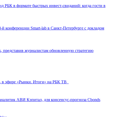
д РБК в формате быстрых инвест-свиданий: когда гости в
-й конференции Smart-lab в Санкт-Петербурге с докладом
ак, представив журналистам обновленную стратегию
л, в эфире «Рынки. Итоги» на РБК ТВ
аналитик АВИ Кэпитал, для консенсус-прогноза Cbonds