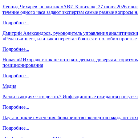
Леонид Чихарев, аналитик «АВИ Кэпитал», 27 июня 2026 г.вы
течение одного часа задают экспертам самые разные вопросы н
Подробнее...
Дмитрий Александров, руководитель управления аналитических
«Релакс-инвест, или как я перестал бояться и полюбил просты
Подробнее...
Новая лИИхорадка: как не потерять деньги, доверяя алгоритм
позиционирования
Подробнее...
Медиа
Ралли в акциях: что делать? Инфляционные ожидания растут: 
Подробнее...
Пауза в цикле смягчения: большинство экспертов ожидают сох
Подробнее...