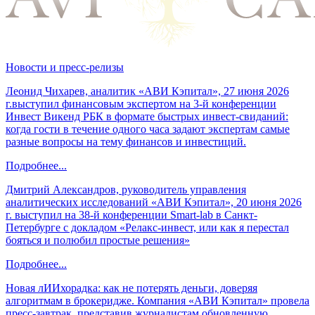
Новости и пресс-релизы
Леонид Чихарев, аналитик «АВИ Кэпитал», 27 июня 2026
г.выступил финансовым экспертом на 3-й конференции
Инвест Викенд РБК в формате быстрых инвест-свиданий:
когда гости в течение одного часа задают экспертам самые
разные вопросы на тему финансов и инвестиций.
Подробнее...
Дмитрий Александров, руководитель управления
аналитических исследований «АВИ Кэпитал», 20 июня 2026
г. выступил на 38-й конференции Smart-lab в Санкт-
Петербурге с докладом «Релакс-инвест, или как я перестал
бояться и полюбил простые решения»
Подробнее...
Новая лИИхорадка: как не потерять деньги, доверяя
алгоритмам в брокеридже. Компания «АВИ Кэпитал» провела
пресс-завтрак, представив журналистам обновленную