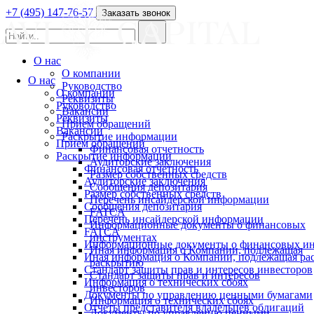
+7 (495) 147-76-57
Заказать звонок
О нас
О компании
О нас
Руководство
О компании
Реквизиты
Руководство
Вакансии
Реквизиты
Прием обращений
Вакансии
Раскрытие информации
Прием обращений
Финансовая отчетность
Раскрытие информации
Аудиторские заключения
Финансовая отчетность
Размер собственных средств
Аудиторские заключения
Сообщения депозитария
Размер собственных средств
Перечень инсайдерской информации
Сообщения депозитария
FATCA
Перечень инсайдерской информации
Информационные документы о финансовых
FATCA
инструментах
Информационные документы о финансовых ин
Иная информация о Компании, подлежащая
Иная информация о Компании, подлежащая р
раскрытию
Стандарт защиты прав и интересов инвесторов
Стандарт защиты прав и интересов
Информация о технических сбоях
инвесторов
Документы по управлению ценными бумагами
Информация о технических сбоях
Отчеты представителя владельцев облигаций
Документы по управлению ценными