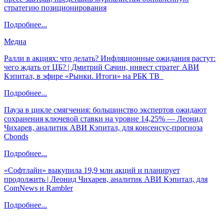
стратегию позиционирования
Подробнее...
Медиа
Ралли в акциях: что делать? Инфляционные ожидания растут:
чего ждать от ЦБ? | Дмитрий Сачин, инвест стратег АВИ
Кэпитал, в эфире «Рынки. Итоги» на РБК ТВ
Подробнее...
Пауза в цикле смягчения: большинство экспертов ожидают
сохранения ключевой ставки на уровне 14,25% — Леонид
Чихарев, аналитик АВИ Кэпитал, для консенсус-прогноза
Cbonds
Подробнее...
«Софтлайн» выкупила 19,9 млн акций и планирует
продолжить | Леонид Чихарев, аналитик АВИ Кэпитал, для
ComNews и Rambler
Подробнее...