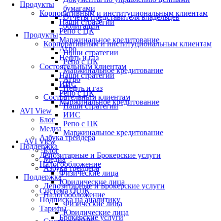
Продукты
бумагами
Корпоративным и институциональным клиентам
Отчеты представителя владельцев
Наши стратегии
облигаций
Репо с ЦК
Продукты
Маржинальное кредитование
Корпоративным и институциональным клиентам
Агро
Наши стратегии
Нефть и газ
Репо с ЦК
Состоятельным клиентам
Маржинальное кредитование
Наши стратегии
Агро
ИИС
Нефть и газ
Репо с ЦК
Состоятельным клиентам
Маржинальное кредитование
Наши стратегии
AVI View
ИИС
Блог
Репо с ЦК
Медиа
Маржинальное кредитование
Азбука трейдера
AVI View
Поддержка
Блог
Депозитарные и Брокерские услуги
Медиа
Налогообложение
Азбука трейдера
Физические лица
Поддержка
Юридические лица
Депозитарные и Брокерские услуги
Система QUIK
Налогообложение
Подписка на аналитику
Физические лица
Тарифы
Юридические лица
Брокерские услуги