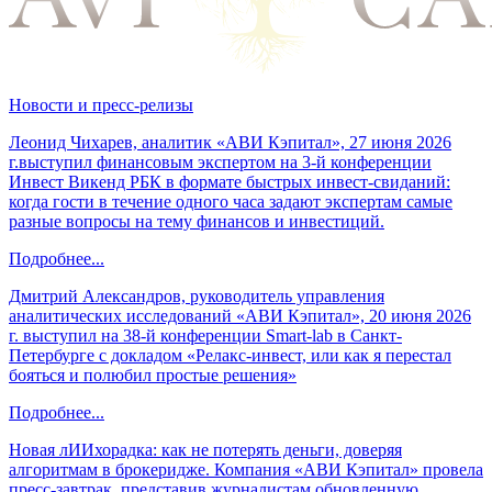
Новости и пресс-релизы
Леонид Чихарев, аналитик «АВИ Кэпитал», 27 июня 2026
г.выступил финансовым экспертом на 3-й конференции
Инвест Викенд РБК в формате быстрых инвест-свиданий:
когда гости в течение одного часа задают экспертам самые
разные вопросы на тему финансов и инвестиций.
Подробнее...
Дмитрий Александров, руководитель управления
аналитических исследований «АВИ Кэпитал», 20 июня 2026
г. выступил на 38-й конференции Smart-lab в Санкт-
Петербурге с докладом «Релакс-инвест, или как я перестал
бояться и полюбил простые решения»
Подробнее...
Новая лИИхорадка: как не потерять деньги, доверяя
алгоритмам в брокеридже. Компания «АВИ Кэпитал» провела
пресс-завтрак, представив журналистам обновленную