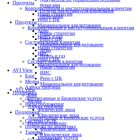
Продукты
бумагами
Корпоративным и институциональным клиентам
Отчеты представителя владельцев
Наши стратегии
облигаций
Репо с ЦК
Продукты
Маржинальное кредитование
Корпоративным и институциональным клиентам
Агро
Наши стратегии
Нефть и газ
Репо с ЦК
Состоятельным клиентам
Маржинальное кредитование
Наши стратегии
Агро
ИИС
Нефть и газ
Репо с ЦК
Состоятельным клиентам
Маржинальное кредитование
Наши стратегии
AVI View
ИИС
Блог
Репо с ЦК
Медиа
Маржинальное кредитование
Азбука трейдера
AVI View
Поддержка
Блог
Депозитарные и Брокерские услуги
Медиа
Налогообложение
Азбука трейдера
Физические лица
Поддержка
Юридические лица
Депозитарные и Брокерские услуги
Система QUIK
Налогообложение
Подписка на аналитику
Физические лица
Тарифы
Юридические лица
Брокерские услуги