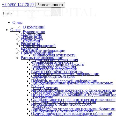
+7 (495) 147-76-57
Заказать звонок
О нас
О компании
О нас
Руководство
О компании
Реквизиты
Руководство
Вакансии
Реквизиты
Прием обращений
Вакансии
Раскрытие информации
Прием обращений
Финансовая отчетность
Раскрытие информации
Аудиторские заключения
Финансовая отчетность
Размер собственных средств
Аудиторские заключения
Сообщения депозитария
Размер собственных средств
Перечень инсайдерской информации
Сообщения депозитария
FATCA
Перечень инсайдерской информации
Информационные документы о финансовых
FATCA
инструментах
Информационные документы о финансовых ин
Иная информация о Компании, подлежащая
Иная информация о Компании, подлежащая р
раскрытию
Стандарт защиты прав и интересов инвесторов
Стандарт защиты прав и интересов
Информация о технических сбоях
инвесторов
Документы по управлению ценными бумагами
Информация о технических сбоях
Отчеты представителя владельцев облигаций
Документы по управлению ценными