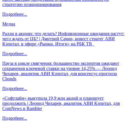
стратегию позиционирования
Подробнее...
Медиа
Ралли в акциях: что делать? Инфляционные ожидания растут:
чего ждать от ЦБ? | Дмитрий Сачин, инвест стратег АВИ
Кэпитал, в эфире «Рынки. Итоги» на РБК ТВ
Подробнее...
Пауза в цикле смягчения: большинство экспертов ожидают
сохранения ключевой ставки на уровне 14,25% — Леонид
Чихарев, аналитик АВИ Кэпитал, для консенсус-прогноза
Cbonds
Подробнее...
«Софтлайн» выкупила 19,9 млн акций и планирует
продолжить | Леонид Чихарев, аналитик АВИ Кэпитал, для
ComNews и Rambler
Подробнее...