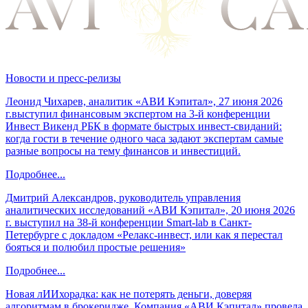
Новости и пресс-релизы
Леонид Чихарев, аналитик «АВИ Кэпитал», 27 июня 2026
г.выступил финансовым экспертом на 3-й конференции
Инвест Викенд РБК в формате быстрых инвест-свиданий:
когда гости в течение одного часа задают экспертам самые
разные вопросы на тему финансов и инвестиций.
Подробнее...
Дмитрий Александров, руководитель управления
аналитических исследований «АВИ Кэпитал», 20 июня 2026
г. выступил на 38-й конференции Smart-lab в Санкт-
Петербурге с докладом «Релакс-инвест, или как я перестал
бояться и полюбил простые решения»
Подробнее...
Новая лИИхорадка: как не потерять деньги, доверяя
алгоритмам в брокеридже. Компания «АВИ Кэпитал» провела