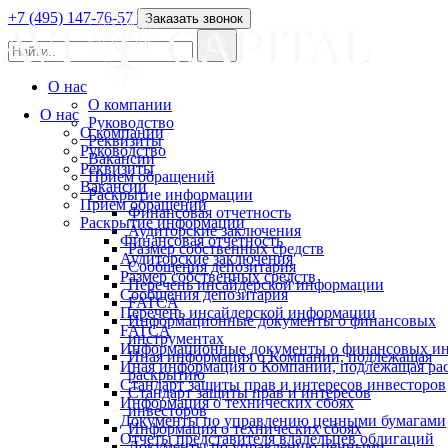
+7 (495) 147-76-57
Заказать звонок
О нас
О компании
О нас
Руководство
О компании
Реквизиты
Руководство
Вакансии
Реквизиты
Прием обращений
Вакансии
Раскрытие информации
Прием обращений
Финансовая отчетность
Раскрытие информации
Аудиторские заключения
Финансовая отчетность
Размер собственных средств
Аудиторские заключения
Сообщения депозитария
Размер собственных средств
Перечень инсайдерской информации
Сообщения депозитария
FATCA
Перечень инсайдерской информации
Информационные документы о финансовых
FATCA
инструментах
Информационные документы о финансовых ин
Иная информация о Компании, подлежащая
Иная информация о Компании, подлежащая р
раскрытию
Стандарт защиты прав и интересов инвесторов
Стандарт защиты прав и интересов
Информация о технических сбоях
инвесторов
Документы по управлению ценными бумагами
Информация о технических сбоях
Отчеты представителя владельцев облигаций
Документы по управлению ценными