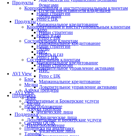
Продукты
бумагами
Корпоративным и институциональным клиентам
Отчеты представителя владельцев
Наши стратегии
облигаций
Репо с ЦК
Продукты
Маржинальное кредитование
Корпоративным и институциональным клиентам
Агро
Наши стратегии
Нефть и газ
Репо с ЦК
Состоятельным клиентам
Маржинальное кредитование
Наши стратегии
Агро
ИИС
Нефть и газ
Репо с ЦК
Состоятельным клиентам
Маржинальное кредитование
Наши стратегии
Доверительное управление активами
ИИС
AVI View
Репо с ЦК
Блог
Маржинальное кредитование
Медиа
Доверительное управление активами
Азбука трейдера
AVI View
Поддержка
Блог
Депозитарные и Брокерские услуги
Медиа
Налогообложение
Азбука трейдера
Физические лица
Поддержка
Юридические лица
Депозитарные и Брокерские услуги
Система QUIK
Налогообложение
Подписка на аналитику
Физические лица
Тарифы