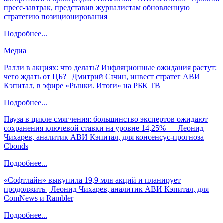
пресс-завтрак, представив журналистам обновленную
стратегию позиционирования
Подробнее...
Медиа
Ралли в акциях: что делать? Инфляционные ожидания растут:
чего ждать от ЦБ? | Дмитрий Сачин, инвест стратег АВИ
Кэпитал, в эфире «Рынки. Итоги» на РБК ТВ
Подробнее...
Пауза в цикле смягчения: большинство экспертов ожидают
сохранения ключевой ставки на уровне 14,25% — Леонид
Чихарев, аналитик АВИ Кэпитал, для консенсус-прогноза
Cbonds
Подробнее...
«Софтлайн» выкупила 19,9 млн акций и планирует
продолжить | Леонид Чихарев, аналитик АВИ Кэпитал, для
ComNews и Rambler
Подробнее...