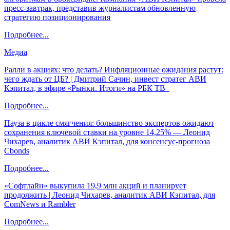
пресс-завтрак, представив журналистам обновленную
стратегию позиционирования
Подробнее...
Медиа
Ралли в акциях: что делать? Инфляционные ожидания растут:
чего ждать от ЦБ? | Дмитрий Сачин, инвест стратег АВИ
Кэпитал, в эфире «Рынки. Итоги» на РБК ТВ
Подробнее...
Пауза в цикле смягчения: большинство экспертов ожидают
сохранения ключевой ставки на уровне 14,25% — Леонид
Чихарев, аналитик АВИ Кэпитал, для консенсус-прогноза
Cbonds
Подробнее...
«Софтлайн» выкупила 19,9 млн акций и планирует
продолжить | Леонид Чихарев, аналитик АВИ Кэпитал, для
ComNews и Rambler
Подробнее...