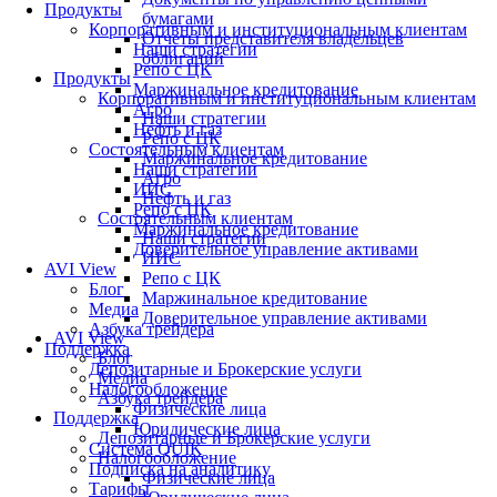
Продукты
бумагами
Корпоративным и институциональным клиентам
Отчеты представителя владельцев
Наши стратегии
облигаций
Репо с ЦК
Продукты
Маржинальное кредитование
Корпоративным и институциональным клиентам
Агро
Наши стратегии
Нефть и газ
Репо с ЦК
Состоятельным клиентам
Маржинальное кредитование
Наши стратегии
Агро
ИИС
Нефть и газ
Репо с ЦК
Состоятельным клиентам
Маржинальное кредитование
Наши стратегии
Доверительное управление активами
ИИС
AVI View
Репо с ЦК
Блог
Маржинальное кредитование
Медиа
Доверительное управление активами
Азбука трейдера
AVI View
Поддержка
Блог
Депозитарные и Брокерские услуги
Медиа
Налогообложение
Азбука трейдера
Физические лица
Поддержка
Юридические лица
Депозитарные и Брокерские услуги
Система QUIK
Налогообложение
Подписка на аналитику
Физические лица
Тарифы