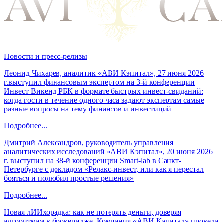
Новости и пресс-релизы
Леонид Чихарев, аналитик «АВИ Кэпитал», 27 июня 2026
г.выступил финансовым экспертом на 3-й конференции
Инвест Викенд РБК в формате быстрых инвест-свиданий:
когда гости в течение одного часа задают экспертам самые
разные вопросы на тему финансов и инвестиций.
Подробнее...
Дмитрий Александров, руководитель управления
аналитических исследований «АВИ Кэпитал», 20 июня 2026
г. выступил на 38-й конференции Smart-lab в Санкт-
Петербурге с докладом «Релакс-инвест, или как я перестал
бояться и полюбил простые решения»
Подробнее...
Новая лИИхорадка: как не потерять деньги, доверяя
алгоритмам в брокеридже. Компания «АВИ Кэпитал» провела