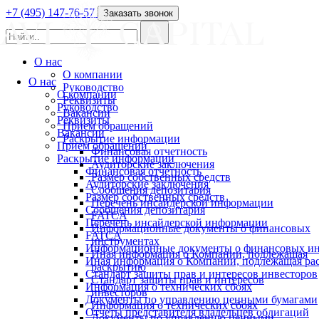
+7 (495) 147-76-57
Заказать звонок
О нас
О компании
О нас
Руководство
О компании
Реквизиты
Руководство
Вакансии
Реквизиты
Прием обращений
Вакансии
Раскрытие информации
Прием обращений
Финансовая отчетность
Раскрытие информации
Аудиторские заключения
Финансовая отчетность
Размер собственных средств
Аудиторские заключения
Сообщения депозитария
Размер собственных средств
Перечень инсайдерской информации
Сообщения депозитария
FATCA
Перечень инсайдерской информации
Информационные документы о финансовых
FATCA
инструментах
Информационные документы о финансовых ин
Иная информация о Компании, подлежащая
Иная информация о Компании, подлежащая р
раскрытию
Стандарт защиты прав и интересов инвесторов
Стандарт защиты прав и интересов
Информация о технических сбоях
инвесторов
Документы по управлению ценными бумагами
Информация о технических сбоях
Отчеты представителя владельцев облигаций
Документы по управлению ценными