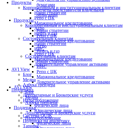
Продукты
бумагами
Корпоративным и институциональным клиентам
Отчеты представителя владельцев
Наши стратегии
облигаций
Репо с ЦК
Продукты
Маржинальное кредитование
Корпоративным и институциональным клиентам
Агро
Наши стратегии
Нефть и газ
Репо с ЦК
Состоятельным клиентам
Маржинальное кредитование
Наши стратегии
Агро
ИИС
Нефть и газ
Репо с ЦК
Состоятельным клиентам
Маржинальное кредитование
Наши стратегии
Доверительное управление активами
ИИС
AVI View
Репо с ЦК
Блог
Маржинальное кредитование
Медиа
Доверительное управление активами
Азбука трейдера
AVI View
Поддержка
Блог
Депозитарные и Брокерские услуги
Медиа
Налогообложение
Азбука трейдера
Физические лица
Поддержка
Юридические лица
Депозитарные и Брокерские услуги
Система QUIK
Налогообложение
Подписка на аналитику
Физические лица
Тарифы