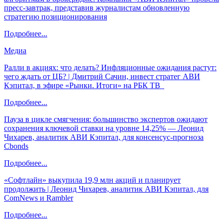
пресс-завтрак, представив журналистам обновленную
стратегию позиционирования
Подробнее...
Медиа
Ралли в акциях: что делать? Инфляционные ожидания растут:
чего ждать от ЦБ? | Дмитрий Сачин, инвест стратег АВИ
Кэпитал, в эфире «Рынки. Итоги» на РБК ТВ
Подробнее...
Пауза в цикле смягчения: большинство экспертов ожидают
сохранения ключевой ставки на уровне 14,25% — Леонид
Чихарев, аналитик АВИ Кэпитал, для консенсус-прогноза
Cbonds
Подробнее...
«Софтлайн» выкупила 19,9 млн акций и планирует
продолжить | Леонид Чихарев, аналитик АВИ Кэпитал, для
ComNews и Rambler
Подробнее...