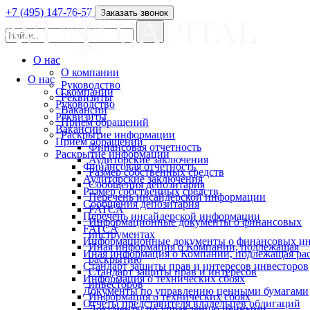
+7 (495) 147-76-57
Заказать звонок
О нас
О компании
О нас
Руководство
О компании
Реквизиты
Руководство
Вакансии
Реквизиты
Прием обращений
Вакансии
Раскрытие информации
Прием обращений
Финансовая отчетность
Раскрытие информации
Аудиторские заключения
Финансовая отчетность
Размер собственных средств
Аудиторские заключения
Сообщения депозитария
Размер собственных средств
Перечень инсайдерской информации
Сообщения депозитария
FATCA
Перечень инсайдерской информации
Информационные документы о финансовых
FATCA
инструментах
Информационные документы о финансовых ин
Иная информация о Компании, подлежащая
Иная информация о Компании, подлежащая р
раскрытию
Стандарт защиты прав и интересов инвесторов
Стандарт защиты прав и интересов
Информация о технических сбоях
инвесторов
Документы по управлению ценными бумагами
Информация о технических сбоях
Отчеты представителя владельцев облигаций
Документы по управлению ценными