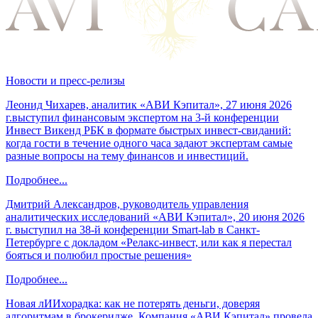
Новости и пресс-релизы
Леонид Чихарев, аналитик «АВИ Кэпитал», 27 июня 2026
г.выступил финансовым экспертом на 3-й конференции
Инвест Викенд РБК в формате быстрых инвест-свиданий:
когда гости в течение одного часа задают экспертам самые
разные вопросы на тему финансов и инвестиций.
Подробнее...
Дмитрий Александров, руководитель управления
аналитических исследований «АВИ Кэпитал», 20 июня 2026
г. выступил на 38-й конференции Smart-lab в Санкт-
Петербурге с докладом «Релакс-инвест, или как я перестал
бояться и полюбил простые решения»
Подробнее...
Новая лИИхорадка: как не потерять деньги, доверяя
алгоритмам в брокеридже. Компания «АВИ Кэпитал» провела