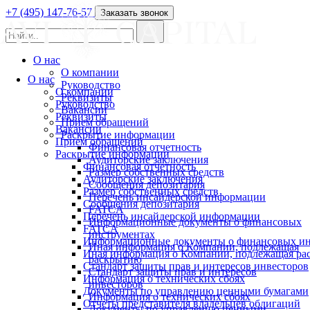
+7 (495) 147-76-57
Заказать звонок
О нас
О компании
О нас
Руководство
О компании
Реквизиты
Руководство
Вакансии
Реквизиты
Прием обращений
Вакансии
Раскрытие информации
Прием обращений
Финансовая отчетность
Раскрытие информации
Аудиторские заключения
Финансовая отчетность
Размер собственных средств
Аудиторские заключения
Сообщения депозитария
Размер собственных средств
Перечень инсайдерской информации
Сообщения депозитария
FATCA
Перечень инсайдерской информации
Информационные документы о финансовых
FATCA
инструментах
Информационные документы о финансовых ин
Иная информация о Компании, подлежащая
Иная информация о Компании, подлежащая р
раскрытию
Стандарт защиты прав и интересов инвесторов
Стандарт защиты прав и интересов
Информация о технических сбоях
инвесторов
Документы по управлению ценными бумагами
Информация о технических сбоях
Отчеты представителя владельцев облигаций
Документы по управлению ценными