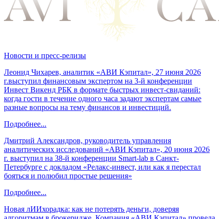
Новости и пресс-релизы
Леонид Чихарев, аналитик «АВИ Кэпитал», 27 июня 2026
г.выступил финансовым экспертом на 3-й конференции
Инвест Викенд РБК в формате быстрых инвест-свиданий:
когда гости в течение одного часа задают экспертам самые
разные вопросы на тему финансов и инвестиций.
Подробнее...
Дмитрий Александров, руководитель управления
аналитических исследований «АВИ Кэпитал», 20 июня 2026
г. выступил на 38-й конференции Smart-lab в Санкт-
Петербурге с докладом «Релакс-инвест, или как я перестал
бояться и полюбил простые решения»
Подробнее...
Новая лИИхорадка: как не потерять деньги, доверяя
алгоритмам в брокеридже. Компания «АВИ Кэпитал» провела