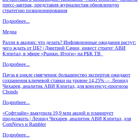
пресс-завтрак, представив журналистам обновленную
стратегию позиционирования
Подробнее...
Медиа
Ралли в акциях: что делать? Инфляционные ожидания растут:
чего ждать от ЦБ? | Дмитрий Сачин, инвест стратег АВИ
Кэпитал, в эфире «Рынки. Итоги» на РБК ТВ
Подробнее...
Пауза в цикле смягчения: большинство экспертов ожидают
сохранения ключевой ставки на уровне 14,25% — Леонид
Чихарев, аналитик АВИ Кэпитал, для консенсус-прогноза
Cbonds
Подробнее...
«Софтлайн» выкупила 19,9 млн акций и планирует
продолжить | Леонид Чихарев, аналитик АВИ Кэпитал, для
ComNews и Rambler
Подробнее...