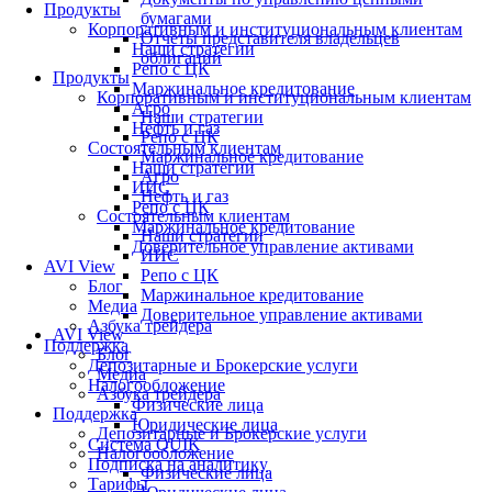
Продукты
бумагами
Корпоративным и институциональным клиентам
Отчеты представителя владельцев
Наши стратегии
облигаций
Репо с ЦК
Продукты
Маржинальное кредитование
Корпоративным и институциональным клиентам
Агро
Наши стратегии
Нефть и газ
Репо с ЦК
Состоятельным клиентам
Маржинальное кредитование
Наши стратегии
Агро
ИИС
Нефть и газ
Репо с ЦК
Состоятельным клиентам
Маржинальное кредитование
Наши стратегии
Доверительное управление активами
ИИС
AVI View
Репо с ЦК
Блог
Маржинальное кредитование
Медиа
Доверительное управление активами
Азбука трейдера
AVI View
Поддержка
Блог
Депозитарные и Брокерские услуги
Медиа
Налогообложение
Азбука трейдера
Физические лица
Поддержка
Юридические лица
Депозитарные и Брокерские услуги
Система QUIK
Налогообложение
Подписка на аналитику
Физические лица
Тарифы