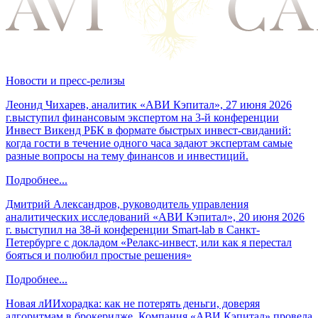
Новости и пресс-релизы
Леонид Чихарев, аналитик «АВИ Кэпитал», 27 июня 2026
г.выступил финансовым экспертом на 3-й конференции
Инвест Викенд РБК в формате быстрых инвест-свиданий:
когда гости в течение одного часа задают экспертам самые
разные вопросы на тему финансов и инвестиций.
Подробнее...
Дмитрий Александров, руководитель управления
аналитических исследований «АВИ Кэпитал», 20 июня 2026
г. выступил на 38-й конференции Smart-lab в Санкт-
Петербурге с докладом «Релакс-инвест, или как я перестал
бояться и полюбил простые решения»
Подробнее...
Новая лИИхорадка: как не потерять деньги, доверяя
алгоритмам в брокеридже. Компания «АВИ Кэпитал» провела