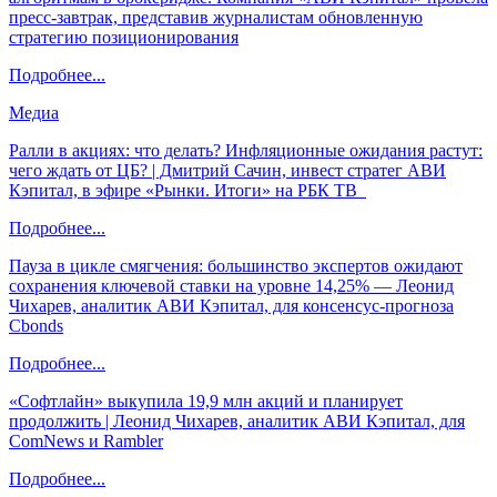
пресс-завтрак, представив журналистам обновленную
стратегию позиционирования
Подробнее...
Медиа
Ралли в акциях: что делать? Инфляционные ожидания растут:
чего ждать от ЦБ? | Дмитрий Сачин, инвест стратег АВИ
Кэпитал, в эфире «Рынки. Итоги» на РБК ТВ
Подробнее...
Пауза в цикле смягчения: большинство экспертов ожидают
сохранения ключевой ставки на уровне 14,25% — Леонид
Чихарев, аналитик АВИ Кэпитал, для консенсус-прогноза
Cbonds
Подробнее...
«Софтлайн» выкупила 19,9 млн акций и планирует
продолжить | Леонид Чихарев, аналитик АВИ Кэпитал, для
ComNews и Rambler
Подробнее...