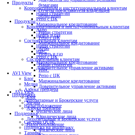
Продукты
бумагами
Корпоративным и институциональным клиентам
Отчеты представителя владельцев
Наши стратегии
облигаций
Репо с ЦК
Продукты
Маржинальное кредитование
Корпоративным и институциональным клиентам
Агро
Наши стратегии
Нефть и газ
Репо с ЦК
Состоятельным клиентам
Маржинальное кредитование
Наши стратегии
Агро
ИИС
Нефть и газ
Репо с ЦК
Состоятельным клиентам
Маржинальное кредитование
Наши стратегии
Доверительное управление активами
ИИС
AVI View
Репо с ЦК
Блог
Маржинальное кредитование
Медиа
Доверительное управление активами
Азбука трейдера
AVI View
Поддержка
Блог
Депозитарные и Брокерские услуги
Медиа
Налогообложение
Азбука трейдера
Физические лица
Поддержка
Юридические лица
Депозитарные и Брокерские услуги
Система QUIK
Налогообложение
Подписка на аналитику
Физические лица
Тарифы