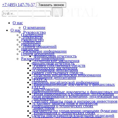
+7 (495) 147-76-57
Заказать звонок
О нас
О компании
О нас
Руководство
О компании
Реквизиты
Руководство
Вакансии
Реквизиты
Прием обращений
Вакансии
Раскрытие информации
Прием обращений
Финансовая отчетность
Раскрытие информации
Аудиторские заключения
Финансовая отчетность
Размер собственных средств
Аудиторские заключения
Сообщения депозитария
Размер собственных средств
Перечень инсайдерской информации
Сообщения депозитария
FATCA
Перечень инсайдерской информации
Информационные документы о финансовых
FATCA
инструментах
Информационные документы о финансовых ин
Иная информация о Компании, подлежащая
Иная информация о Компании, подлежащая р
раскрытию
Стандарт защиты прав и интересов инвесторов
Стандарт защиты прав и интересов
Информация о технических сбоях
инвесторов
Документы по управлению ценными бумагами
Информация о технических сбоях
Отчеты представителя владельцев облигаций
Документы по управлению ценными