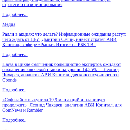
стратегию позиционирования
Подробнее...
Медиа
Ралли в акциях: что делать? Инфляционные ожидания растут:
чего ждать от ЦБ? | Дмитрий Сачин, инвест стратег АВИ
Кэпитал, в эфире «Рынки. Итоги» на РБК ТВ
Подробнее...
Пауза в цикле смягчения: большинство экспертов ожидают
сохранения ключевой ставки на уровне 14,25% — Леонид
Чихарев, аналитик АВИ Кэпитал, для консенсус-прогноза
Cbonds
Подробнее...
«Софтлайн» выкупила 19,9 млн акций и планирует
продолжить | Леонид Чихарев, аналитик АВИ Кэпитал, для
ComNews и Rambler
Подробнее...