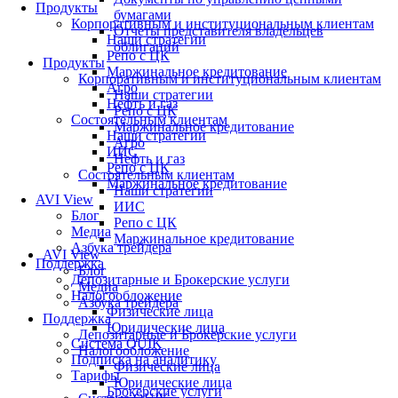
Продукты
бумагами
Корпоративным и институциональным клиентам
Отчеты представителя владельцев
Наши стратегии
облигаций
Репо с ЦК
Продукты
Маржинальное кредитование
Корпоративным и институциональным клиентам
Агро
Наши стратегии
Нефть и газ
Репо с ЦК
Состоятельным клиентам
Маржинальное кредитование
Наши стратегии
Агро
ИИС
Нефть и газ
Репо с ЦК
Состоятельным клиентам
Маржинальное кредитование
Наши стратегии
AVI View
ИИС
Блог
Репо с ЦК
Медиа
Маржинальное кредитование
Азбука трейдера
AVI View
Поддержка
Блог
Депозитарные и Брокерские услуги
Медиа
Налогообложение
Азбука трейдера
Физические лица
Поддержка
Юридические лица
Депозитарные и Брокерские услуги
Система QUIK
Налогообложение
Подписка на аналитику
Физические лица
Тарифы
Юридические лица
Брокерские услуги