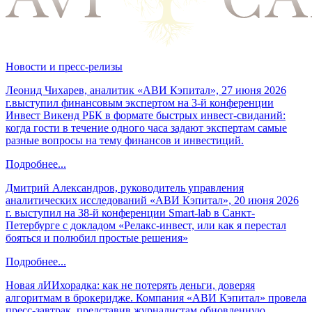
Новости и пресс-релизы
Леонид Чихарев, аналитик «АВИ Кэпитал», 27 июня 2026
г.выступил финансовым экспертом на 3-й конференции
Инвест Викенд РБК в формате быстрых инвест-свиданий:
когда гости в течение одного часа задают экспертам самые
разные вопросы на тему финансов и инвестиций.
Подробнее...
Дмитрий Александров, руководитель управления
аналитических исследований «АВИ Кэпитал», 20 июня 2026
г. выступил на 38-й конференции Smart-lab в Санкт-
Петербурге с докладом «Релакс-инвест, или как я перестал
бояться и полюбил простые решения»
Подробнее...
Новая лИИхорадка: как не потерять деньги, доверяя
алгоритмам в брокеридже. Компания «АВИ Кэпитал» провела
пресс-завтрак, представив журналистам обновленную