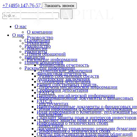
+7 (495) 147-76-57
Заказать звонок
О нас
О компании
О нас
Руководство
О компании
Реквизиты
Руководство
Вакансии
Реквизиты
Прием обращений
Вакансии
Раскрытие информации
Прием обращений
Финансовая отчетность
Раскрытие информации
Аудиторские заключения
Финансовая отчетность
Размер собственных средств
Аудиторские заключения
Сообщения депозитария
Размер собственных средств
Перечень инсайдерской информации
Сообщения депозитария
FATCA
Перечень инсайдерской информации
Информационные документы о финансовых
FATCA
инструментах
Информационные документы о финансовых ин
Иная информация о Компании, подлежащая
Иная информация о Компании, подлежащая р
раскрытию
Стандарт защиты прав и интересов инвесторов
Стандарт защиты прав и интересов
Информация о технических сбоях
инвесторов
Документы по управлению ценными бумагами
Информация о технических сбоях
Отчеты представителя владельцев облигаций
Документы по управлению ценными