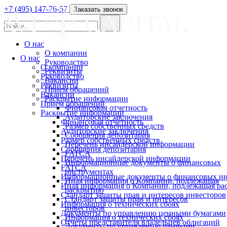
+7 (495) 147-76-57
Заказать звонок
О нас
О компании
О нас
Руководство
О компании
Реквизиты
Руководство
Вакансии
Реквизиты
Прием обращений
Вакансии
Раскрытие информации
Прием обращений
Финансовая отчетность
Раскрытие информации
Аудиторские заключения
Финансовая отчетность
Размер собственных средств
Аудиторские заключения
Сообщения депозитария
Размер собственных средств
Перечень инсайдерской информации
Сообщения депозитария
FATCA
Перечень инсайдерской информации
Информационные документы о финансовых
FATCA
инструментах
Информационные документы о финансовых ин
Иная информация о Компании, подлежащая
Иная информация о Компании, подлежащая р
раскрытию
Стандарт защиты прав и интересов инвесторов
Стандарт защиты прав и интересов
Информация о технических сбоях
инвесторов
Документы по управлению ценными бумагами
Информация о технических сбоях
Отчеты представителя владельцев облигаций
Документы по управлению ценными