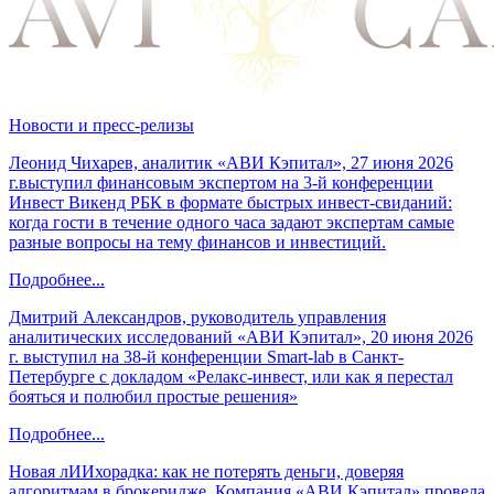
Новости и пресс-релизы
Леонид Чихарев, аналитик «АВИ Кэпитал», 27 июня 2026
г.выступил финансовым экспертом на 3-й конференции
Инвест Викенд РБК в формате быстрых инвест-свиданий:
когда гости в течение одного часа задают экспертам самые
разные вопросы на тему финансов и инвестиций.
Подробнее...
Дмитрий Александров, руководитель управления
аналитических исследований «АВИ Кэпитал», 20 июня 2026
г. выступил на 38-й конференции Smart-lab в Санкт-
Петербурге с докладом «Релакс-инвест, или как я перестал
бояться и полюбил простые решения»
Подробнее...
Новая лИИхорадка: как не потерять деньги, доверяя
алгоритмам в брокеридже. Компания «АВИ Кэпитал» провела