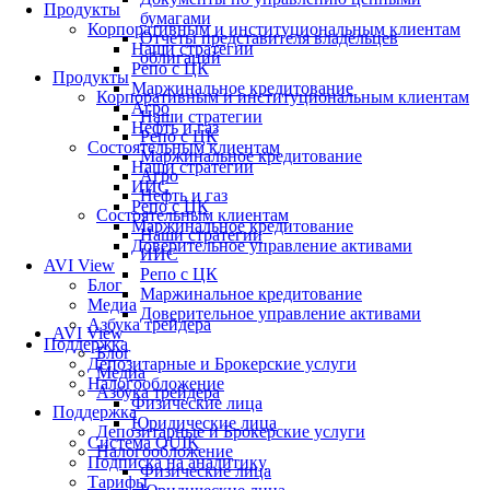
Продукты
бумагами
Корпоративным и институциональным клиентам
Отчеты представителя владельцев
Наши стратегии
облигаций
Репо с ЦК
Продукты
Маржинальное кредитование
Корпоративным и институциональным клиентам
Агро
Наши стратегии
Нефть и газ
Репо с ЦК
Состоятельным клиентам
Маржинальное кредитование
Наши стратегии
Агро
ИИС
Нефть и газ
Репо с ЦК
Состоятельным клиентам
Маржинальное кредитование
Наши стратегии
Доверительное управление активами
ИИС
AVI View
Репо с ЦК
Блог
Маржинальное кредитование
Медиа
Доверительное управление активами
Азбука трейдера
AVI View
Поддержка
Блог
Депозитарные и Брокерские услуги
Медиа
Налогообложение
Азбука трейдера
Физические лица
Поддержка
Юридические лица
Депозитарные и Брокерские услуги
Система QUIK
Налогообложение
Подписка на аналитику
Физические лица
Тарифы