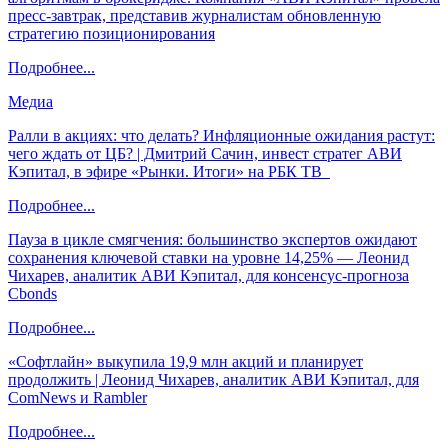
пресс-завтрак, представив журналистам обновленную
стратегию позиционирования
Подробнее...
Медиа
Ралли в акциях: что делать? Инфляционные ожидания растут:
чего ждать от ЦБ? | Дмитрий Сачин, инвест стратег АВИ
Кэпитал, в эфире «Рынки. Итоги» на РБК ТВ
Подробнее...
Пауза в цикле смягчения: большинство экспертов ожидают
сохранения ключевой ставки на уровне 14,25% — Леонид
Чихарев, аналитик АВИ Кэпитал, для консенсус-прогноза
Cbonds
Подробнее...
«Софтлайн» выкупила 19,9 млн акций и планирует
продолжить | Леонид Чихарев, аналитик АВИ Кэпитал, для
ComNews и Rambler
Подробнее...