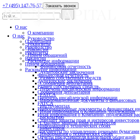
+7 (495) 147-76-57
Заказать звонок
О нас
О компании
О нас
Руководство
О компании
Реквизиты
Руководство
Вакансии
Реквизиты
Прием обращений
Вакансии
Раскрытие информации
Прием обращений
Финансовая отчетность
Раскрытие информации
Аудиторские заключения
Финансовая отчетность
Размер собственных средств
Аудиторские заключения
Сообщения депозитария
Размер собственных средств
Перечень инсайдерской информации
Сообщения депозитария
FATCA
Перечень инсайдерской информации
Информационные документы о финансовых
FATCA
инструментах
Информационные документы о финансовых ин
Иная информация о Компании, подлежащая
Иная информация о Компании, подлежащая р
раскрытию
Стандарт защиты прав и интересов инвесторов
Стандарт защиты прав и интересов
Информация о технических сбоях
инвесторов
Документы по управлению ценными бумагами
Информация о технических сбоях
Отчеты представителя владельцев облигаций
Документы по управлению ценными