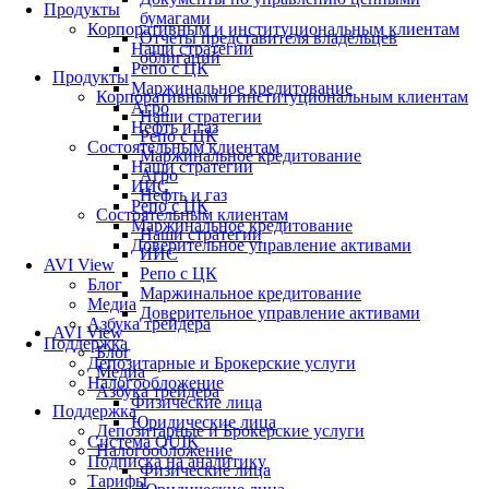
Продукты
бумагами
Корпоративным и институциональным клиентам
Отчеты представителя владельцев
Наши стратегии
облигаций
Репо с ЦК
Продукты
Маржинальное кредитование
Корпоративным и институциональным клиентам
Агро
Наши стратегии
Нефть и газ
Репо с ЦК
Состоятельным клиентам
Маржинальное кредитование
Наши стратегии
Агро
ИИС
Нефть и газ
Репо с ЦК
Состоятельным клиентам
Маржинальное кредитование
Наши стратегии
Доверительное управление активами
ИИС
AVI View
Репо с ЦК
Блог
Маржинальное кредитование
Медиа
Доверительное управление активами
Азбука трейдера
AVI View
Поддержка
Блог
Депозитарные и Брокерские услуги
Медиа
Налогообложение
Азбука трейдера
Физические лица
Поддержка
Юридические лица
Депозитарные и Брокерские услуги
Система QUIK
Налогообложение
Подписка на аналитику
Физические лица
Тарифы