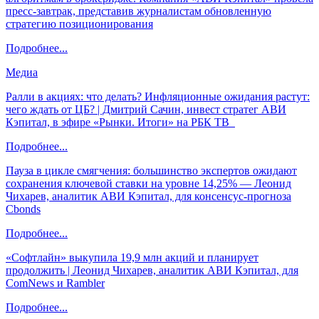
пресс-завтрак, представив журналистам обновленную
стратегию позиционирования
Подробнее...
Медиа
Ралли в акциях: что делать? Инфляционные ожидания растут:
чего ждать от ЦБ? | Дмитрий Сачин, инвест стратег АВИ
Кэпитал, в эфире «Рынки. Итоги» на РБК ТВ
Подробнее...
Пауза в цикле смягчения: большинство экспертов ожидают
сохранения ключевой ставки на уровне 14,25% — Леонид
Чихарев, аналитик АВИ Кэпитал, для консенсус-прогноза
Cbonds
Подробнее...
«Софтлайн» выкупила 19,9 млн акций и планирует
продолжить | Леонид Чихарев, аналитик АВИ Кэпитал, для
ComNews и Rambler
Подробнее...