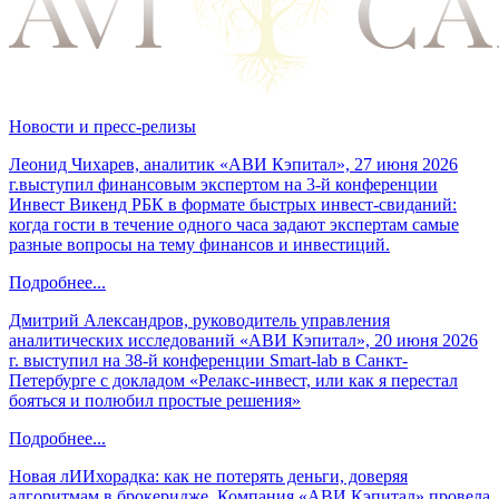
Новости и пресс-релизы
Леонид Чихарев, аналитик «АВИ Кэпитал», 27 июня 2026
г.выступил финансовым экспертом на 3-й конференции
Инвест Викенд РБК в формате быстрых инвест-свиданий:
когда гости в течение одного часа задают экспертам самые
разные вопросы на тему финансов и инвестиций.
Подробнее...
Дмитрий Александров, руководитель управления
аналитических исследований «АВИ Кэпитал», 20 июня 2026
г. выступил на 38-й конференции Smart-lab в Санкт-
Петербурге с докладом «Релакс-инвест, или как я перестал
бояться и полюбил простые решения»
Подробнее...
Новая лИИхорадка: как не потерять деньги, доверяя
алгоритмам в брокеридже. Компания «АВИ Кэпитал» провела