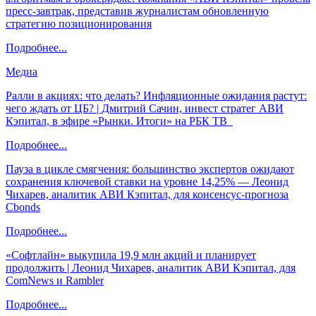
пресс-завтрак, представив журналистам обновленную
стратегию позиционирования
Подробнее...
Медиа
Ралли в акциях: что делать? Инфляционные ожидания растут:
чего ждать от ЦБ? | Дмитрий Сачин, инвест стратег АВИ
Кэпитал, в эфире «Рынки. Итоги» на РБК ТВ
Подробнее...
Пауза в цикле смягчения: большинство экспертов ожидают
сохранения ключевой ставки на уровне 14,25% — Леонид
Чихарев, аналитик АВИ Кэпитал, для консенсус-прогноза
Cbonds
Подробнее...
«Софтлайн» выкупила 19,9 млн акций и планирует
продолжить | Леонид Чихарев, аналитик АВИ Кэпитал, для
ComNews и Rambler
Подробнее...