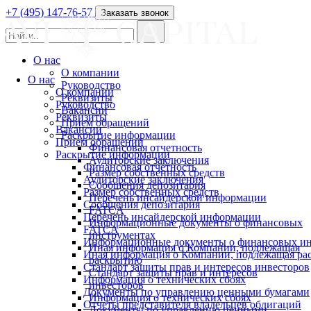
+7 (495) 147-76-57
Заказать звонок
О нас
О компании
О нас
Руководство
О компании
Реквизиты
Руководство
Вакансии
Реквизиты
Прием обращений
Вакансии
Раскрытие информации
Прием обращений
Финансовая отчетность
Раскрытие информации
Аудиторские заключения
Финансовая отчетность
Размер собственных средств
Аудиторские заключения
Сообщения депозитария
Размер собственных средств
Перечень инсайдерской информации
Сообщения депозитария
FATCA
Перечень инсайдерской информации
Информационные документы о финансовых
FATCA
инструментах
Информационные документы о финансовых ин
Иная информация о Компании, подлежащая
Иная информация о Компании, подлежащая р
раскрытию
Стандарт защиты прав и интересов инвесторов
Стандарт защиты прав и интересов
Информация о технических сбоях
инвесторов
Документы по управлению ценными бумагами
Информация о технических сбоях
Отчеты представителя владельцев облигаций
Документы по управлению ценными