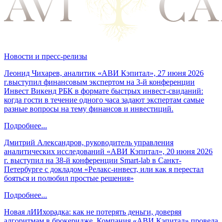
Новости и пресс-релизы
Леонид Чихарев, аналитик «АВИ Кэпитал», 27 июня 2026
г.выступил финансовым экспертом на 3-й конференции
Инвест Викенд РБК в формате быстрых инвест-свиданий:
когда гости в течение одного часа задают экспертам самые
разные вопросы на тему финансов и инвестиций.
Подробнее...
Дмитрий Александров, руководитель управления
аналитических исследований «АВИ Кэпитал», 20 июня 2026
г. выступил на 38-й конференции Smart-lab в Санкт-
Петербурге с докладом «Релакс-инвест, или как я перестал
бояться и полюбил простые решения»
Подробнее...
Новая лИИхорадка: как не потерять деньги, доверяя
алгоритмам в брокеридже. Компания «АВИ Кэпитал» провела