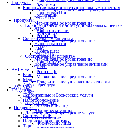
Продукты
бумагами
Корпоративным и институциональным клиентам
Отчеты представителя владельцев
Наши стратегии
облигаций
Репо с ЦК
Продукты
Маржинальное кредитование
Корпоративным и институциональным клиентам
Агро
Наши стратегии
Нефть и газ
Репо с ЦК
Состоятельным клиентам
Маржинальное кредитование
Наши стратегии
Агро
ИИС
Нефть и газ
Репо с ЦК
Состоятельным клиентам
Маржинальное кредитование
Наши стратегии
Доверительное управление активами
ИИС
AVI View
Репо с ЦК
Блог
Маржинальное кредитование
Медиа
Доверительное управление активами
Азбука трейдера
AVI View
Поддержка
Блог
Депозитарные и Брокерские услуги
Медиа
Налогообложение
Азбука трейдера
Физические лица
Поддержка
Юридические лица
Депозитарные и Брокерские услуги
Система QUIK
Налогообложение
Подписка на аналитику
Физические лица
Тарифы