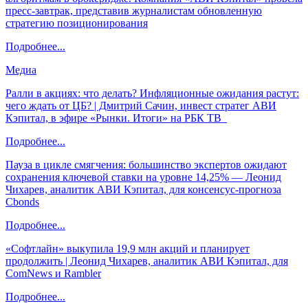
пресс-завтрак, представив журналистам обновленную
стратегию позиционирования
Подробнее...
Медиа
Ралли в акциях: что делать? Инфляционные ожидания растут:
чего ждать от ЦБ? | Дмитрий Сачин, инвест стратег АВИ
Кэпитал, в эфире «Рынки. Итоги» на РБК ТВ
Подробнее...
Пауза в цикле смягчения: большинство экспертов ожидают
сохранения ключевой ставки на уровне 14,25% — Леонид
Чихарев, аналитик АВИ Кэпитал, для консенсус-прогноза
Cbonds
Подробнее...
«Софтлайн» выкупила 19,9 млн акций и планирует
продолжить | Леонид Чихарев, аналитик АВИ Кэпитал, для
ComNews и Rambler
Подробнее...