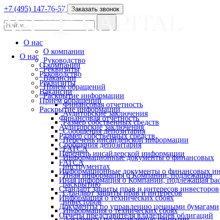
+7 (495) 147-76-57
Заказать звонок
О нас
О компании
О нас
Руководство
О компании
Реквизиты
Руководство
Вакансии
Реквизиты
Прием обращений
Вакансии
Раскрытие информации
Прием обращений
Финансовая отчетность
Раскрытие информации
Аудиторские заключения
Финансовая отчетность
Размер собственных средств
Аудиторские заключения
Сообщения депозитария
Размер собственных средств
Перечень инсайдерской информации
Сообщения депозитария
FATCA
Перечень инсайдерской информации
Информационные документы о финансовых
FATCA
инструментах
Информационные документы о финансовых ин
Иная информация о Компании, подлежащая
Иная информация о Компании, подлежащая р
раскрытию
Стандарт защиты прав и интересов инвесторов
Стандарт защиты прав и интересов
Информация о технических сбоях
инвесторов
Документы по управлению ценными бумагами
Информация о технических сбоях
Отчеты представителя владельцев облигаций
Документы по управлению ценными