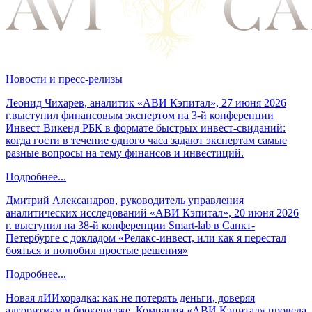
Новости и пресс-релизы
Леонид Чихарев, аналитик «АВИ Кэпитал», 27 июня 2026
г.выступил финансовым экспертом на 3-й конференции
Инвест Викенд РБК в формате быстрых инвест-свиданий:
когда гости в течение одного часа задают экспертам самые
разные вопросы на тему финансов и инвестиций.
Подробнее...
Дмитрий Александров, руководитель управления
аналитических исследований «АВИ Кэпитал», 20 июня 2026
г. выступил на 38-й конференции Smart-lab в Санкт-
Петербурге с докладом «Релакс-инвест, или как я перестал
бояться и полюбил простые решения»
Подробнее...
Новая лИИхорадка: как не потерять деньги, доверяя
алгоритмам в брокеридже. Компания «АВИ Кэпитал» провела