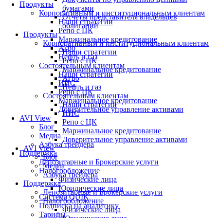
Продукты
бумагами
Корпоративным и институциональным клиентам
Отчеты представителя владельцев
Наши стратегии
облигаций
Репо с ЦК
Продукты
Маржинальное кредитование
Корпоративным и институциональным клиентам
Агро
Наши стратегии
Нефть и газ
Репо с ЦК
Состоятельным клиентам
Маржинальное кредитование
Наши стратегии
Агро
ИИС
Нефть и газ
Репо с ЦК
Состоятельным клиентам
Маржинальное кредитование
Наши стратегии
Доверительное управление активами
ИИС
AVI View
Репо с ЦК
Блог
Маржинальное кредитование
Медиа
Доверительное управление активами
Азбука трейдера
AVI View
Поддержка
Блог
Депозитарные и Брокерские услуги
Медиа
Налогообложение
Азбука трейдера
Физические лица
Поддержка
Юридические лица
Депозитарные и Брокерские услуги
Система QUIK
Налогообложение
Подписка на аналитику
Физические лица
Тарифы