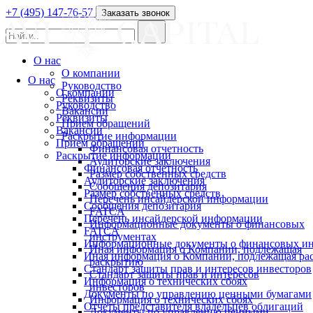
+7 (495) 147-76-57
Заказать звонок
О нас
О компании
О нас
Руководство
О компании
Реквизиты
Руководство
Вакансии
Реквизиты
Прием обращений
Вакансии
Раскрытие информации
Прием обращений
Финансовая отчетность
Раскрытие информации
Аудиторские заключения
Финансовая отчетность
Размер собственных средств
Аудиторские заключения
Сообщения депозитария
Размер собственных средств
Перечень инсайдерской информации
Сообщения депозитария
FATCA
Перечень инсайдерской информации
Информационные документы о финансовых
FATCA
инструментах
Информационные документы о финансовых ин
Иная информация о Компании, подлежащая
Иная информация о Компании, подлежащая р
раскрытию
Стандарт защиты прав и интересов инвесторов
Стандарт защиты прав и интересов
Информация о технических сбоях
инвесторов
Документы по управлению ценными бумагами
Информация о технических сбоях
Отчеты представителя владельцев облигаций
Документы по управлению ценными