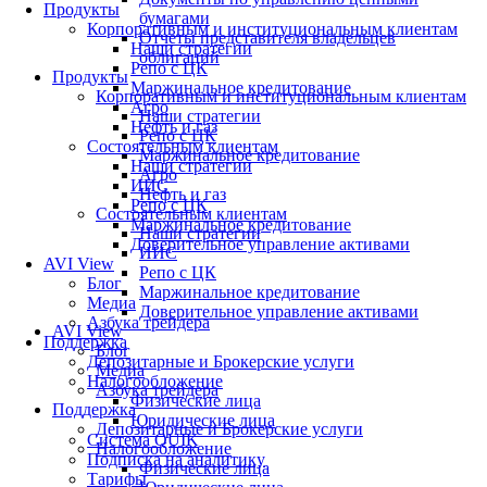
Продукты
бумагами
Корпоративным и институциональным клиентам
Отчеты представителя владельцев
Наши стратегии
облигаций
Репо с ЦК
Продукты
Маржинальное кредитование
Корпоративным и институциональным клиентам
Агро
Наши стратегии
Нефть и газ
Репо с ЦК
Состоятельным клиентам
Маржинальное кредитование
Наши стратегии
Агро
ИИС
Нефть и газ
Репо с ЦК
Состоятельным клиентам
Маржинальное кредитование
Наши стратегии
Доверительное управление активами
ИИС
AVI View
Репо с ЦК
Блог
Маржинальное кредитование
Медиа
Доверительное управление активами
Азбука трейдера
AVI View
Поддержка
Блог
Депозитарные и Брокерские услуги
Медиа
Налогообложение
Азбука трейдера
Физические лица
Поддержка
Юридические лица
Депозитарные и Брокерские услуги
Система QUIK
Налогообложение
Подписка на аналитику
Физические лица
Тарифы