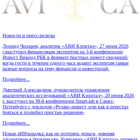
Новости и пресс-релизы
Леонид Чихарев, аналитик «АВИ Кэпитал», 27 июня 2026
г.выступил финансовым экспертом на 3-й конференции
Инвест Викенд РБК в формате быстрых инвест-свиданий:
когда гости в течение одного часа задают экспертам самые
разные вопросы на тему финансов и инвестиций.
Подробнее...
Дмитрий Александров, руководитель управления
аналитических исследований «АВИ Кэпитал», 20 июня 2026
г. выступил на 38-й конференции Smart-lab в Санкт-
Петербурге с докладом «Релакс-инвест, или как я перестал
бояться и полюбил простые решения»
Подробнее...
Новая лИИхорадка: как не потерять деньги, доверяя
алгоритмам в брокеридже. Компания «АВИ Кэпитал» провела