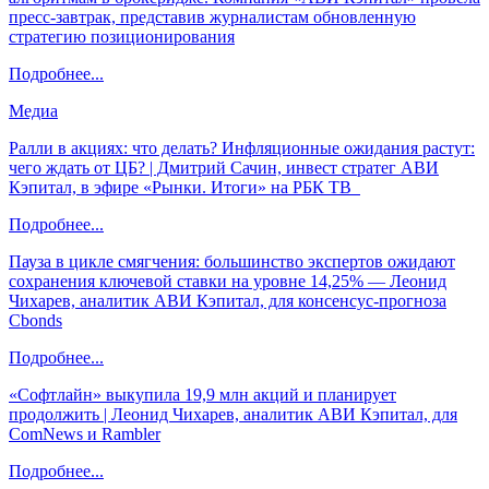
пресс-завтрак, представив журналистам обновленную
стратегию позиционирования
Подробнее...
Медиа
Ралли в акциях: что делать? Инфляционные ожидания растут:
чего ждать от ЦБ? | Дмитрий Сачин, инвест стратег АВИ
Кэпитал, в эфире «Рынки. Итоги» на РБК ТВ
Подробнее...
Пауза в цикле смягчения: большинство экспертов ожидают
сохранения ключевой ставки на уровне 14,25% — Леонид
Чихарев, аналитик АВИ Кэпитал, для консенсус-прогноза
Cbonds
Подробнее...
«Софтлайн» выкупила 19,9 млн акций и планирует
продолжить | Леонид Чихарев, аналитик АВИ Кэпитал, для
ComNews и Rambler
Подробнее...