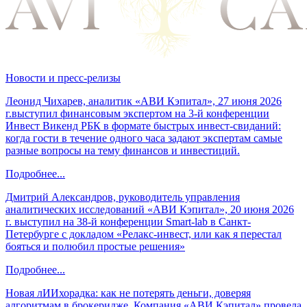
Новости и пресс-релизы
Леонид Чихарев, аналитик «АВИ Кэпитал», 27 июня 2026
г.выступил финансовым экспертом на 3-й конференции
Инвест Викенд РБК в формате быстрых инвест-свиданий:
когда гости в течение одного часа задают экспертам самые
разные вопросы на тему финансов и инвестиций.
Подробнее...
Дмитрий Александров, руководитель управления
аналитических исследований «АВИ Кэпитал», 20 июня 2026
г. выступил на 38-й конференции Smart-lab в Санкт-
Петербурге с докладом «Релакс-инвест, или как я перестал
бояться и полюбил простые решения»
Подробнее...
Новая лИИхорадка: как не потерять деньги, доверяя
алгоритмам в брокеридже. Компания «АВИ Кэпитал» провела