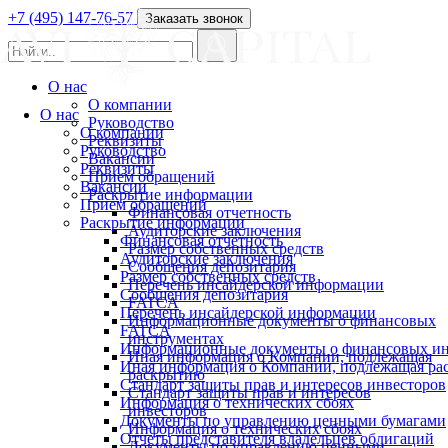
+7 (495) 147-76-57
Заказать звонок
О нас
О компании
О нас
Руководство
О компании
Реквизиты
Руководство
Вакансии
Реквизиты
Прием обращений
Вакансии
Раскрытие информации
Прием обращений
Финансовая отчетность
Раскрытие информации
Аудиторские заключения
Финансовая отчетность
Размер собственных средств
Аудиторские заключения
Сообщения депозитария
Размер собственных средств
Перечень инсайдерской информации
Сообщения депозитария
FATCA
Перечень инсайдерской информации
Информационные документы о финансовых
FATCA
инструментах
Информационные документы о финансовых ин
Иная информация о Компании, подлежащая
Иная информация о Компании, подлежащая р
раскрытию
Стандарт защиты прав и интересов инвесторов
Стандарт защиты прав и интересов
Информация о технических сбоях
инвесторов
Документы по управлению ценными бумагами
Информация о технических сбоях
Отчеты представителя владельцев облигаций
Документы по управлению ценными