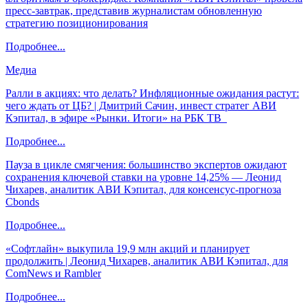
пресс-завтрак, представив журналистам обновленную
стратегию позиционирования
Подробнее...
Медиа
Ралли в акциях: что делать? Инфляционные ожидания растут:
чего ждать от ЦБ? | Дмитрий Сачин, инвест стратег АВИ
Кэпитал, в эфире «Рынки. Итоги» на РБК ТВ
Подробнее...
Пауза в цикле смягчения: большинство экспертов ожидают
сохранения ключевой ставки на уровне 14,25% — Леонид
Чихарев, аналитик АВИ Кэпитал, для консенсус-прогноза
Cbonds
Подробнее...
«Софтлайн» выкупила 19,9 млн акций и планирует
продолжить | Леонид Чихарев, аналитик АВИ Кэпитал, для
ComNews и Rambler
Подробнее...