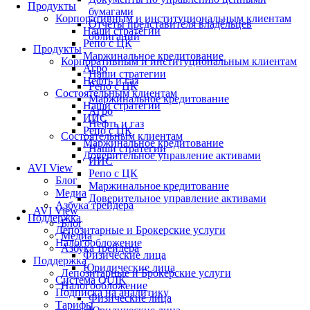
Продукты
бумагами
Корпоративным и институциональным клиентам
Отчеты представителя владельцев
Наши стратегии
облигаций
Репо с ЦК
Продукты
Маржинальное кредитование
Корпоративным и институциональным клиентам
Агро
Наши стратегии
Нефть и газ
Репо с ЦК
Состоятельным клиентам
Маржинальное кредитование
Наши стратегии
Агро
ИИС
Нефть и газ
Репо с ЦК
Состоятельным клиентам
Маржинальное кредитование
Наши стратегии
Доверительное управление активами
ИИС
AVI View
Репо с ЦК
Блог
Маржинальное кредитование
Медиа
Доверительное управление активами
Азбука трейдера
AVI View
Поддержка
Блог
Депозитарные и Брокерские услуги
Медиа
Налогообложение
Азбука трейдера
Физические лица
Поддержка
Юридические лица
Депозитарные и Брокерские услуги
Система QUIK
Налогообложение
Подписка на аналитику
Физические лица
Тарифы