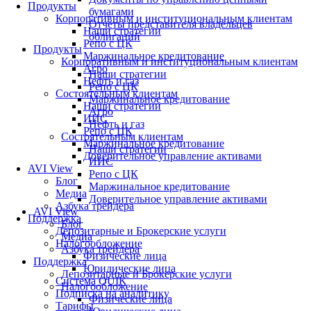
Продукты
бумагами
Корпоративным и институциональным клиентам
Отчеты представителя владельцев
Наши стратегии
облигаций
Репо с ЦК
Продукты
Маржинальное кредитование
Корпоративным и институциональным клиентам
Агро
Наши стратегии
Нефть и газ
Репо с ЦК
Состоятельным клиентам
Маржинальное кредитование
Наши стратегии
Агро
ИИС
Нефть и газ
Репо с ЦК
Состоятельным клиентам
Маржинальное кредитование
Наши стратегии
Доверительное управление активами
ИИС
AVI View
Репо с ЦК
Блог
Маржинальное кредитование
Медиа
Доверительное управление активами
Азбука трейдера
AVI View
Поддержка
Блог
Депозитарные и Брокерские услуги
Медиа
Налогообложение
Азбука трейдера
Физические лица
Поддержка
Юридические лица
Депозитарные и Брокерские услуги
Система QUIK
Налогообложение
Подписка на аналитику
Физические лица
Тарифы