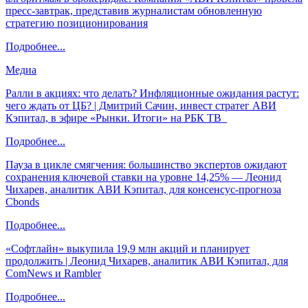
пресс-завтрак, представив журналистам обновленную
стратегию позиционирования
Подробнее...
Медиа
Ралли в акциях: что делать? Инфляционные ожидания растут:
чего ждать от ЦБ? | Дмитрий Сачин, инвест стратег АВИ
Кэпитал, в эфире «Рынки. Итоги» на РБК ТВ
Подробнее...
Пауза в цикле смягчения: большинство экспертов ожидают
сохранения ключевой ставки на уровне 14,25% — Леонид
Чихарев, аналитик АВИ Кэпитал, для консенсус-прогноза
Cbonds
Подробнее...
«Софтлайн» выкупила 19,9 млн акций и планирует
продолжить | Леонид Чихарев, аналитик АВИ Кэпитал, для
ComNews и Rambler
Подробнее...