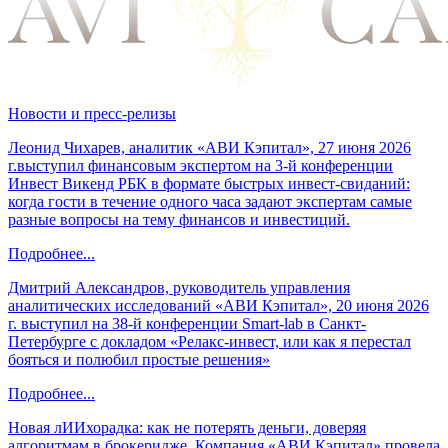
Новости и пресс-релизы
Леонид Чихарев, аналитик «АВИ Кэпитал», 27 июня 2026
г.выступил финансовым экспертом на 3-й конференции
Инвест Викенд РБК в формате быстрых инвест-свиданий:
когда гости в течение одного часа задают экспертам самые
разные вопросы на тему финансов и инвестиций.
Подробнее...
Дмитрий Александров, руководитель управления
аналитических исследований «АВИ Кэпитал», 20 июня 2026
г. выступил на 38-й конференции Smart-lab в Санкт-
Петербурге с докладом «Релакс-инвест, или как я перестал
бояться и полюбил простые решения»
Подробнее...
Новая лИИхорадка: как не потерять деньги, доверяя
алгоритмам в брокеридже. Компания «АВИ Кэпитал» провела