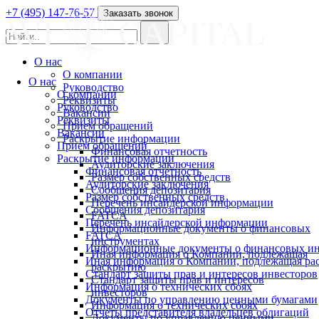
+7 (495) 147-76-57
Заказать звонок
О нас
О компании
О нас
Руководство
О компании
Реквизиты
Руководство
Вакансии
Реквизиты
Прием обращений
Вакансии
Раскрытие информации
Прием обращений
Финансовая отчетность
Раскрытие информации
Аудиторские заключения
Финансовая отчетность
Размер собственных средств
Аудиторские заключения
Сообщения депозитария
Размер собственных средств
Перечень инсайдерской информации
Сообщения депозитария
FATCA
Перечень инсайдерской информации
Информационные документы о финансовых
FATCA
инструментах
Информационные документы о финансовых ин
Иная информация о Компании, подлежащая
Иная информация о Компании, подлежащая р
раскрытию
Стандарт защиты прав и интересов инвесторов
Стандарт защиты прав и интересов
Информация о технических сбоях
инвесторов
Документы по управлению ценными бумагами
Информация о технических сбоях
Отчеты представителя владельцев облигаций
Документы по управлению ценными