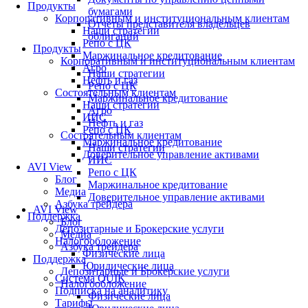
Продукты
бумагами
Корпоративным и институциональным клиентам
Отчеты представителя владельцев
Наши стратегии
облигаций
Репо с ЦК
Продукты
Маржинальное кредитование
Корпоративным и институциональным клиентам
Агро
Наши стратегии
Нефть и газ
Репо с ЦК
Состоятельным клиентам
Маржинальное кредитование
Наши стратегии
Агро
ИИС
Нефть и газ
Репо с ЦК
Состоятельным клиентам
Маржинальное кредитование
Наши стратегии
Доверительное управление активами
ИИС
AVI View
Репо с ЦК
Блог
Маржинальное кредитование
Медиа
Доверительное управление активами
Азбука трейдера
AVI View
Поддержка
Блог
Депозитарные и Брокерские услуги
Медиа
Налогообложение
Азбука трейдера
Физические лица
Поддержка
Юридические лица
Депозитарные и Брокерские услуги
Система QUIK
Налогообложение
Подписка на аналитику
Физические лица
Тарифы