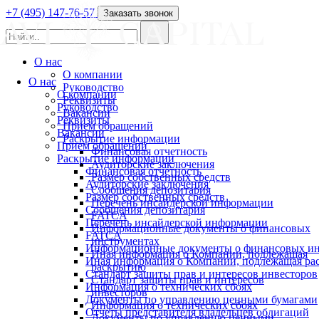
+7 (495) 147-76-57
Заказать звонок
О нас
О компании
О нас
Руководство
О компании
Реквизиты
Руководство
Вакансии
Реквизиты
Прием обращений
Вакансии
Раскрытие информации
Прием обращений
Финансовая отчетность
Раскрытие информации
Аудиторские заключения
Финансовая отчетность
Размер собственных средств
Аудиторские заключения
Сообщения депозитария
Размер собственных средств
Перечень инсайдерской информации
Сообщения депозитария
FATCA
Перечень инсайдерской информации
Информационные документы о финансовых
FATCA
инструментах
Информационные документы о финансовых ин
Иная информация о Компании, подлежащая
Иная информация о Компании, подлежащая р
раскрытию
Стандарт защиты прав и интересов инвесторов
Стандарт защиты прав и интересов
Информация о технических сбоях
инвесторов
Документы по управлению ценными бумагами
Информация о технических сбоях
Отчеты представителя владельцев облигаций
Документы по управлению ценными