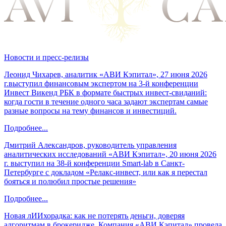
Новости и пресс-релизы
Леонид Чихарев, аналитик «АВИ Кэпитал», 27 июня 2026
г.выступил финансовым экспертом на 3-й конференции
Инвест Викенд РБК в формате быстрых инвест-свиданий:
когда гости в течение одного часа задают экспертам самые
разные вопросы на тему финансов и инвестиций.
Подробнее...
Дмитрий Александров, руководитель управления
аналитических исследований «АВИ Кэпитал», 20 июня 2026
г. выступил на 38-й конференции Smart-lab в Санкт-
Петербурге с докладом «Релакс-инвест, или как я перестал
бояться и полюбил простые решения»
Подробнее...
Новая лИИхорадка: как не потерять деньги, доверяя
алгоритмам в брокеридже. Компания «АВИ Кэпитал» провела