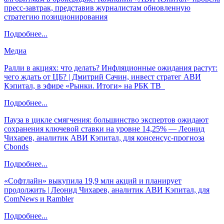
пресс-завтрак, представив журналистам обновленную
стратегию позиционирования
Подробнее...
Медиа
Ралли в акциях: что делать? Инфляционные ожидания растут:
чего ждать от ЦБ? | Дмитрий Сачин, инвест стратег АВИ
Кэпитал, в эфире «Рынки. Итоги» на РБК ТВ
Подробнее...
Пауза в цикле смягчения: большинство экспертов ожидают
сохранения ключевой ставки на уровне 14,25% — Леонид
Чихарев, аналитик АВИ Кэпитал, для консенсус-прогноза
Cbonds
Подробнее...
«Софтлайн» выкупила 19,9 млн акций и планирует
продолжить | Леонид Чихарев, аналитик АВИ Кэпитал, для
ComNews и Rambler
Подробнее...