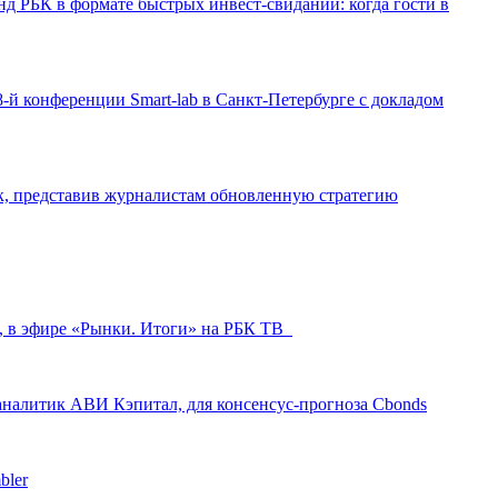
д РБК в формате быстрых инвест-свиданий: когда гости в
-й конференции Smart-lab в Санкт-Петербурге с докладом
ак, представив журналистам обновленную стратегию
л, в эфире «Рынки. Итоги» на РБК ТВ
аналитик АВИ Кэпитал, для консенсус-прогноза Cbonds
bler