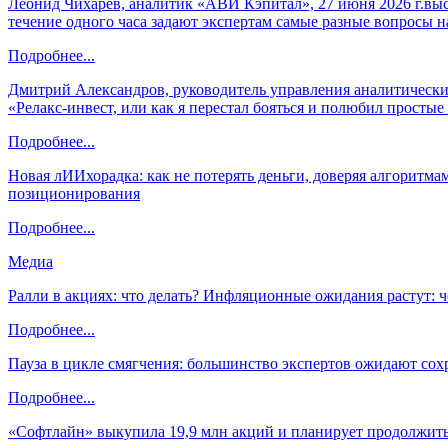
Леонид Чихарев, аналитик «АВИ Кэпитал», 27 июня 2026 г.вы
течение одного часа задают экспертам самые разные вопросы н
Подробнее...
Дмитрий Александров, руководитель управления аналитических
«Релакс-инвест, или как я перестал бояться и полюбил просты
Подробнее...
Новая лИИхорадка: как не потерять деньги, доверяя алгоритм
позиционирования
Подробнее...
Медиа
Ралли в акциях: что делать? Инфляционные ожидания растут: 
Подробнее...
Пауза в цикле смягчения: большинство экспертов ожидают сох
Подробнее...
«Софтлайн» выкупила 19,9 млн акций и планирует продолжить