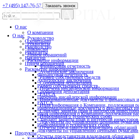
+7 (495) 147-76-57
Заказать звонок
О нас
О компании
О нас
Руководство
О компании
Реквизиты
Руководство
Вакансии
Реквизиты
Прием обращений
Вакансии
Раскрытие информации
Прием обращений
Финансовая отчетность
Раскрытие информации
Аудиторские заключения
Финансовая отчетность
Размер собственных средств
Аудиторские заключения
Сообщения депозитария
Размер собственных средств
Перечень инсайдерской информации
Сообщения депозитария
FATCA
Перечень инсайдерской информации
Информационные документы о финансовых и
FATCA
Иная информация о Компании, подлежащая 
Информационные документы о финансовых ин
Стандарт защиты прав и интересов инвесторо
Иная информация о Компании, подлежащая р
Информация о технических сбоях
Стандарт защиты прав и интересов инвесторов
Документы по управлению ценными бумагам
Информация о технических сбоях
Отчеты представителя владельцев облигаций
Документы по управлению ценными бумагами
Продукты
Отчеты представителя владельцев облигаций
Корпоративным и институциональным клиентам