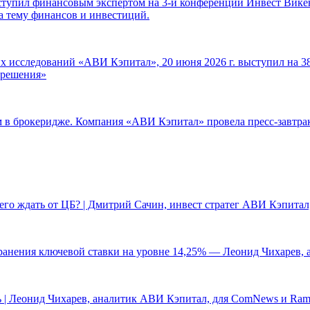
ступил финансовым экспертом на 3-й конференции Инвест Викен
а тему финансов и инвестиций.
 исследований «АВИ Кэпитал», 20 июня 2026 г. выступил на 38
е решения»
ам в брокеридже. Компания «АВИ Кэпитал» провела пресс-завтр
чего ждать от ЦБ? | Дмитрий Сачин, инвест стратег АВИ Кэпита
ранения ключевой ставки на уровне 14,25% — Леонид Чихарев, 
 | Леонид Чихарев, аналитик АВИ Кэпитал, для ComNews и Ram