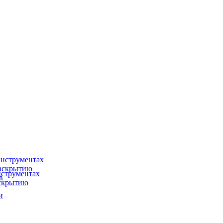
нструментах
раскрытию
струментах
в
аскрытию
и