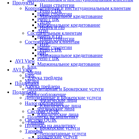
Продукты
Наши стратегии
Корпоративным и институциональным клиентам
Репо с ЦК
Наши стратегии
Маржинальное кредитование
Репо с ЦК
Агро
Маржинальное кредитование
Нефть и газ
Агро
Состоятельным клиентам
Нефть и газ
Наши стратегии
Состоятельным клиентам
ИИС
Наши стратегии
Репо с ЦК
ИИС
Маржинальное кредитование
Репо с ЦК
AVI View
Маржинальное кредитование
Блог
AVI View
Медиа
Блог
Азбука трейдера
Медиа
Поддержка
Азбука трейдера
Депозитарные и Брокерские услуги
Поддержка
Налогообложение
Депозитарные и Брокерские услуги
Физические лица
Налогообложение
Юридические лица
Физические лица
Система QUIK
Юридические лица
Подписка на аналитику
Система QUIK
Тарифы
Подписка на аналитику
Брокерские услуги
Тарифы
Депозитарные услуги
Брокерские услуги